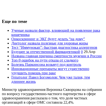
Еще по теме
Ученые назвали фактор, влияющий на появление рака
кишечника
Онкоскрининг и ЭКГ будут делать “на дому”
Диетолог назвала полезные для здоровья жиры
Тест “Иммунокап”: быстрая диагностика аллергенов
Будущее за отечественной фармацевтикой
0
29.Апр
Названа главная причина смертности мужчин в России
Топ-9 ошибок на пути отказа от сладкого
Болезнь Паркинсона возьмут под контроль
Инновационные препараты могут существенно
улучшить помощь при раке
Гепатолог Павел Богомолов: Чем уже талия, тем
длиннее жизнь
Министр здравоохранения Вероника Скворцова на собрании
по вопросу государственно-частного партнерства в сфере
здравоохранения рассказала о том, что доля частных
организаций в сфере ОМС составила 22,4%.