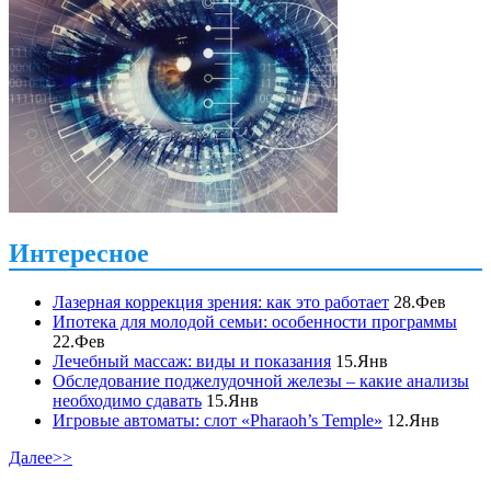
Интересное
Лазерная коррекция зрения: как это работает
28.Фев
Ипотека для молодой семьи: особенности программы
22.Фев
Лечебный массаж: виды и показания
15.Янв
Обследование поджелудочной железы – какие анализы
необходимо сдавать
15.Янв
Игровые автоматы: слот «Pharaoh’s Temple»
12.Янв
Далее>>