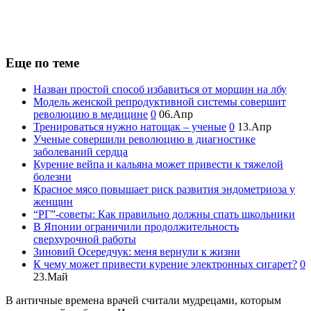
Еще по теме
Назван простой способ избавиться от морщин на лбу
Модель женской репродуктивной системы совершит
революцию в медицине
0
06.Апр
Тренироваться нужно натощак – ученые
0
13.Апр
Ученые совершили революцию в диагностике
заболеваний сердца
Курение вейпа и кальяна может привести к тяжелой
болезни
Красное мясо повышает риск развития эндометриоза у
женщин
“РГ”-советы: Как правильно должны спать школьники
В Японии ограничили продолжительность
сверхурочной работы
Зиновий Осередчук: меня вернули к жизни
К чему может привести курение электронных сигарет?
0
23.Май
В античные времена врачей считали мудрецами, которым