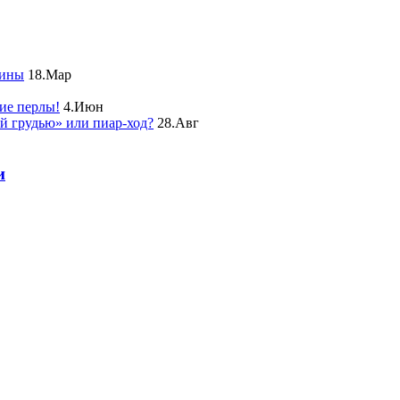
чины
18.Мар
ие перлы!
4.Июн
ой грудью» или пиар-ход?
28.Авг
и