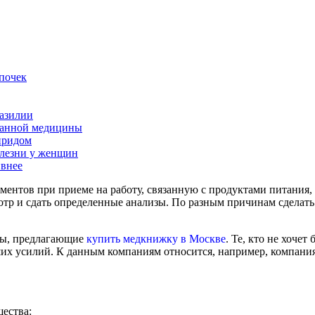
почек
разилии
ванной медицины
иридом
олезни у женщин
ивнее
ентов при приеме на работу, связанную с продуктами питания,
тр и сдать определенные анализы. По разным причинам сделать 
мы, предлагающие
купить медкнижку в Москве
. Те, кто не хоче
их усилий. К данным компаниям относится, например, компания 
ества: