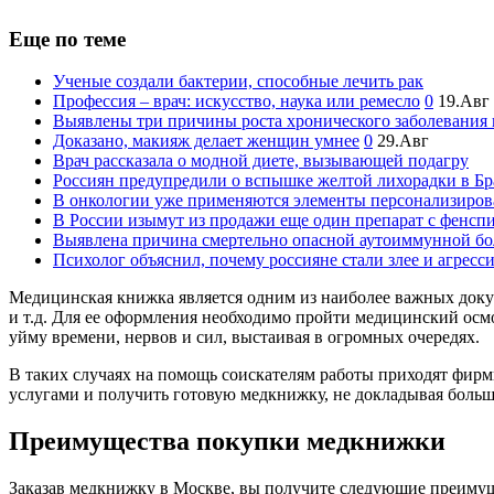
Еще по теме
Ученые создали бактерии, способные лечить рак
Профессия – врач: искусство, наука или ремесло
0
19.Авг
Выявлены три причины роста хронического заболевания 
Доказано, макияж делает женщин умнее
0
29.Авг
Врач рассказала о модной диете, вызывающей подагру
Россиян предупредили о вспышке желтой лихорадки в Б
В онкологии уже применяются элементы персонализиро
В России изымут из продажи еще один препарат с фенсп
Выявлена причина смертельно опасной аутоиммунной б
Психолог объяснил, почему россияне стали злее и агресс
Медицинская книжка является одним из наиболее важных докум
и т.д. Для ее оформления необходимо пройти медицинский осмо
уйму времени, нервов и сил, выстаивая в огромных очередях.
В таких случаях на помощь соискателям работы приходят фир
услугами и получить готовую медкнижку, не докладывая больш
Преимущества покупки медкнижки
Заказав медкнижку в Москве, вы получите следующие преимущ