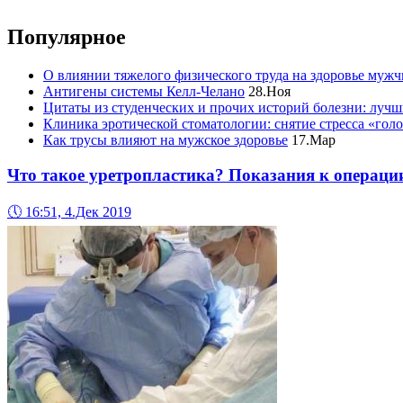
Популярное
О влиянии тяжелого физического труда на здоровье муж
Антигены системы Келл-Челано
28.Ноя
Цитаты из студенческих и прочих историй болезни: лучш
Клиника эротической стоматологии: снятие стресса «гол
Как трусы влияют на мужское здоровье
17.Мар
Что такое уретропластика? Показания к операци
🕔
16:51, 4.Дек 2019