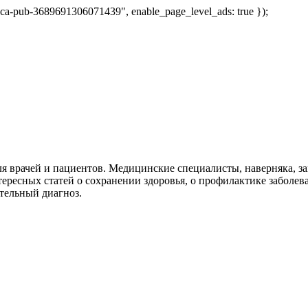
 "ca-pub-3689691306071439", enable_page_level_ads: true });
я врачей и пациентов. Медицинские специалисты, наверняка, 
тересных статей о сохранении здоровья, о профилактике заболев
тельный диагноз.