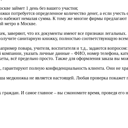
кве займет 1 день без вашего участия;
жки потребуется определенное количество денег, а если учесть
о набежит немалая сумма. К тому же многие фирмы предлагают 
ий метро в Москве.
, заверяют, что их документы имеют все признаки легальных. 
получите санитарную книжку, полностью соответствующую всем
ример повара, учителя, воспитателя и т.д., задаются вопросо
 компании, указать личные данные – ФИО, номер телефона, ка
еты, всё предельно просто. Также для оформления заказа вы мож
гарантируют полную конфиденциальность клиента. Они не хран
ваша медкнижка не является настоящей. Любая проверка покажет 
аждан. И самое главное – вы сэкономите время, проведя его не