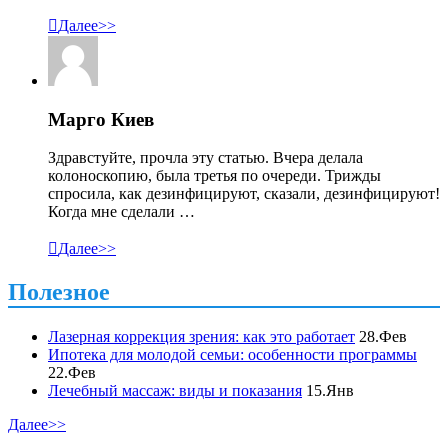

Далее>>
Марго Киев
Здравстуйте, прочла эту статью. Вчера делала
колоноскопию, была третья по очереди. Трижды
спросила, как дезинфицируют, сказали, дезинфицируют!
Когда мне сделали …

Далее>>
Полезное
Лазерная коррекция зрения: как это работает
28.Фев
Ипотека для молодой семьи: особенности программы
22.Фев
Лечебный массаж: виды и показания
15.Янв
Далее>>