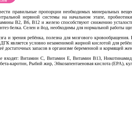
вывести правильные пропорции необходимых минеральных веще
нтральной нервной системы на начальном этапе, пробиоти
амины B2, В6, В12 и железо способствуют снижению усталости
нтез белка. Селен и йод, необходимы для нормальной работы щ
га и зрения ребёнка, полезна для мозгового кровообращения. 
 ДГК является условно незаменимой жирной кислотой для ребёнк
 её достаточных запасов в организме беременной и кормящей ж
же входят: Витамин C, Витамин E, Витамин B13, Никотинамид
бета-каротин, Рыбий жир, Эйкозапентаеновая кислота (EPA), ку