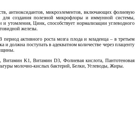
ств, антиоксидантов, микроэлементов, включающих фолиевую
ки для создания полезной микрофлоры и иммунной системы,
 и утомления, Цинк, способствует нормализации углеводного
итовидной железы.
В период активного роста мозга плода и младенца – в третьем
а и должна поступать в адекватном количестве через плаценту
енщины.
, Витамин K1, Витамин D3, Фолиевая кислота, Пантотеновая
льтуры молочно-кислых бактерий, Белки, Углеводы, Жиры.