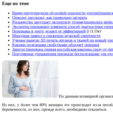
Еще по теме
Врачи предупредили об особой опасности употребления 
Онколог рассказал, как правильно загорать
Роскачество запускает экспертизу телемедицинских мо
Эксперты призывают изменить способ диагностики гипе
Перерывы в диете делают ее эффективней
0
11.Окт
Минздрав заявил о снижении мужской смертности
Ученые вывели 3D печать органов и тканей на новый ур
Какими полезными свойствами обладает черешня
Зарегистрирована первая российская вакцина сразу от п
Популярные упражнения признали бесполезными для здо
По данным всемирной организа
Из них, у более чем 80% женщин это происходит из-за несо
беременности, от них, прежде всего, необходимо отказаться.