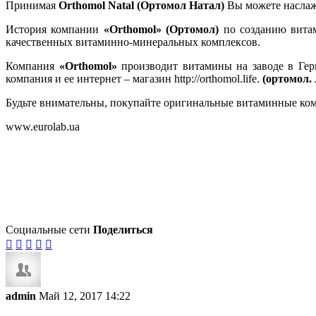
Принимая
Orthomol Natal (Ортомол Натал)
Вы можете наслаж
История компании
«Orthomol» (Ортомол)
по созданию вита
качественных витаминно-минеральных комплексов.
Компания
«Orthomol»
производит витамины на заводе в Гер
компания и ее интернет – магазин http://orthomol.life.
(ортомол. 
Будьте внимательны, покупайте оригинальные витаминные комп
www.eurolab.ua
Социальные сети
Поделиться





admin
Май 12, 2017 14:22