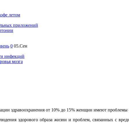
кофе летом
бильных приложений
ртонии
овень
0
05.Сен
яти инфекций
ровья мозга
ции здравоохранения от 10% до 15% женщин имеют проблемы с 
блюдения здорового образа жизни и проблем, связанных с вре