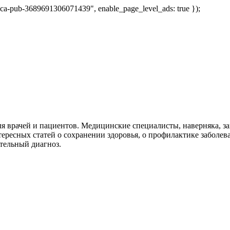
 "ca-pub-3689691306071439", enable_page_level_ads: true });
я врачей и пациентов. Медицинские специалисты, наверняка, 
тересных статей о сохранении здоровья, о профилактике заболев
тельный диагноз.