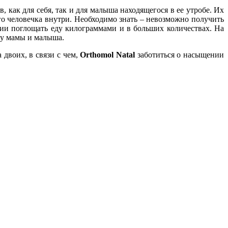
 как для себя, так и для малыша находящегося в ее утробе. Их
ого человечка внутри. Необходимо знать – невозможно получить
нии поглощать еду килограммами и в больших количествах. На
у мамы и малыша.
 двоих, в связи с чем,
Orthomol Natal
заботиться о насыщении