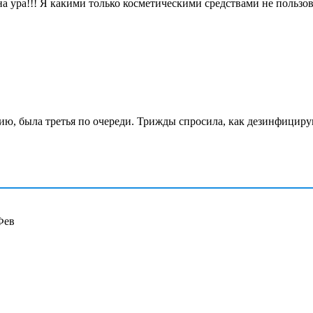
а ура!!! Я какими только косметическими средствами не пользов
пию, была третья по очереди. Трижды спросила, как дезинфицир
Фев