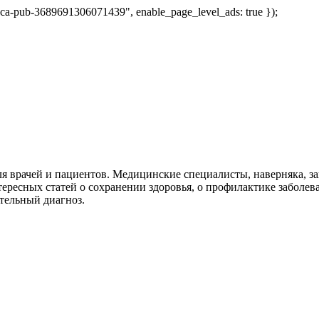
 "ca-pub-3689691306071439", enable_page_level_ads: true });
я врачей и пациентов. Медицинские специалисты, наверняка, 
тересных статей о сохранении здоровья, о профилактике заболев
тельный диагноз.