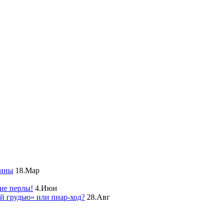
чины
18.Мар
ие перлы!
4.Июн
ой грудью» или пиар-ход?
28.Авг