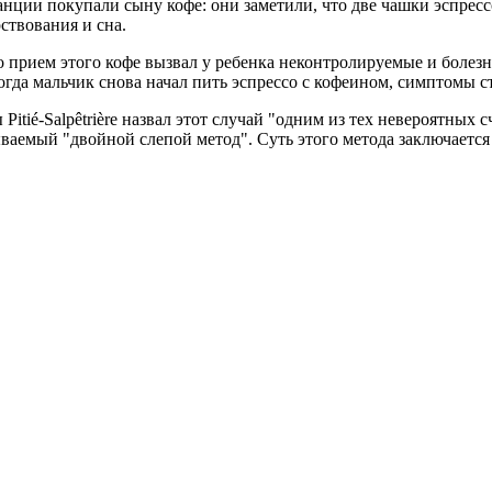
анции покупали сыну кофе: они заметили, что две чашки эспрес
ствования и сна.
о прием этого кофе вызвал у ребенка неконтролируемые и бол
гда мальчик снова начал пить эспрессо с кофеином, симптомы стих
tié-Salpêtrière назвал этот случай "одним из тех невероятных 
аемый "двойной слепой метод". Суть этого метода заключается 