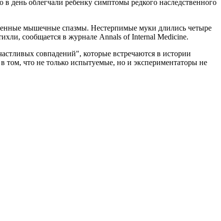
со в день облегчали ребенку симптомы редкого наследственного
езненные мышечные спазмы. Нестерпимые муки длились четыре
ли, сообщается в журнале Annals of Internal Medicine.
счастливых совпадений", которые встречаются в истории
в том, что не только испытуемые, но и экспериментаторы не