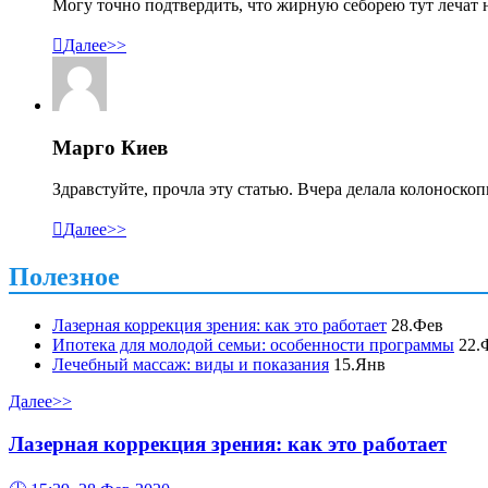
Могу точно подтвердить, что жирную себорею тут лечат н

Далее>>
Марго Киев
Здравстуйте, прочла эту статью. Вчера делала колоноско

Далее>>
Полезное
Лазерная коррекция зрения: как это работает
28.Фев
Ипотека для молодой семьи: особенности программы
22.
Лечебный массаж: виды и показания
15.Янв
Далее>>
Лазерная коррекция зрения: как это работает