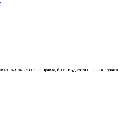
и
авленных «мест силы», правда, были трудности перевозки довол