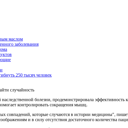
овым маслом
венного заболевания
дома
дуктов
ающие
жи
гибнуть 250 тысяч человек
ой наследственной болезни, продемонстрировала эффективность 
 помогает контролировать сокращения мышц.
вых совпадений, которые случаются в истории медицины", пишет
оображениям и в силу отсутствия достаточного количества паци