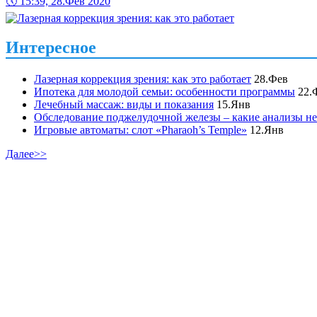
🕔
15:39, 28.Фев 2020
Интересное
Лазерная коррекция зрения: как это работает
28.Фев
Ипотека для молодой семьи: особенности программы
22.
Лечебный массаж: виды и показания
15.Янв
Обследование поджелудочной железы – какие анализы не
Игровые автоматы: слот «Pharaoh’s Temple»
12.Янв
Далее>>