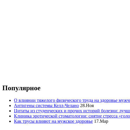
Популярное
О влиянии тяжелого физического труда на здоровье муж
Антигены системы Келл-Челано
28.Ноя
Цитаты из студенческих и прочих историй болезни: лучш
Клиника эротической стоматологии: снятие стресса «гол
Как трусы влияют на мужское здоровье
17.Мар