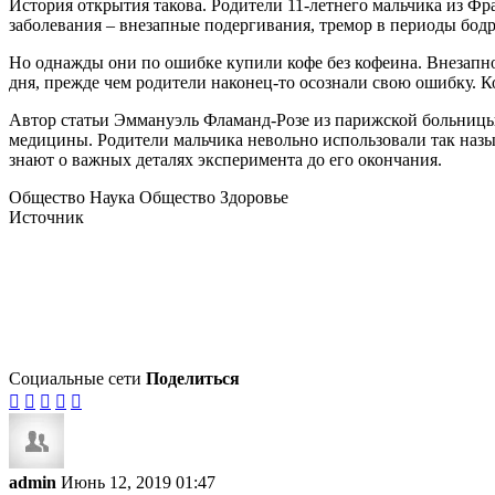
История открытия такова. Родители 11-летнего мальчика из Фр
заболевания – внезапные подергивания, тремор в периоды бодр
Но однажды они по ошибке купили кофе без кофеина. Внезапн
дня, прежде чем родители наконец-то осознали свою ошибку. Ко
Автор статьи Эммануэль Фламанд-Розе из парижской больницы Pi
медицины. Родители мальчика невольно использовали так назыв
знают о важных деталях эксперимента до его окончания.
Общество Наука Общество Здоровье
Источник
Социальные сети
Поделиться





admin
Июнь 12, 2019 01:47