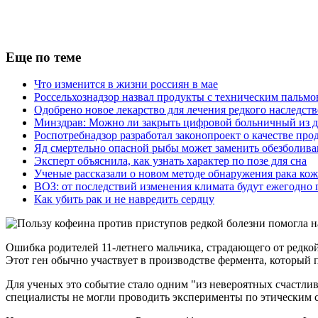
Еще по теме
Что изменится в жизни россиян в мае
Россельхознадзор назвал продукты с техническим пальм
Одобрено новое лекарство для лечения редкого наследст
Минздрав: Можно ли закрыть цифровой больничный из 
Роспотребнадзор разработал законопроект о качестве про
Яд смертельно опасной рыбы может заменить обезболив
Эксперт объяснила, как узнать характер по позе для сна
Ученые рассказали о новом методе обнаружения рака ко
ВОЗ: от последствий изменения климата будут ежегодно 
Как убить рак и не навредить сердцу
Ошибка родителей 11-летнего мальчика, страдающего от редк
Этот ген обычно участвует в производстве фермента, который
Для ученых это событие стало одним "из невероятных счастли
специалисты не могли проводить эксперименты по этическим с