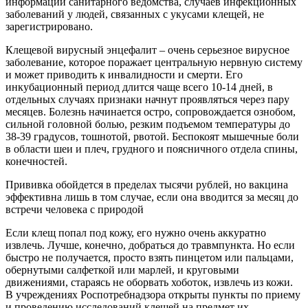
информации санитарного ведомства, случаев инфекционных
заболеваний у людей, связанных с укусами клещей, не
зарегистрировано.
Клещевой вирусный энцефалит – очень серьезное вирусное
заболевание, которое поражает центральную нервную систему
и может приводить к инвалидности и смерти. Его
инкубационный период длится чаще всего 10-14 дней, в
отдельных случаях признаки начнут проявляться через пару
месяцев. Болезнь начинается остро, сопровождается ознобом,
сильной головной болью, резким подъемом температуры до
38-39 градусов, тошнотой, рвотой. Беспокоят мышечные боли
в области шеи и плеч, грудного и поясничного отдела спины,
конечностей.
Прививка обойдется в пределах тысячи рублей, но вакцина
эффективна лишь в том случае, если она вводится за месяц до
встречи человека с природой
Если клещ попал под кожу, его нужно очень аккуратно
извлечь. Лучше, конечно, добраться до травмпункта. Но если
быстро не получается, просто взять пинцетом или пальцами,
обернутыми салфеткой или марлей, и круговыми
движениями, стараясь не оборвать хоботок, извлечь из кожи.
В учреждениях Роспотребнадзора открыты пункты по приему
и проведению исследований клещей на предмет их