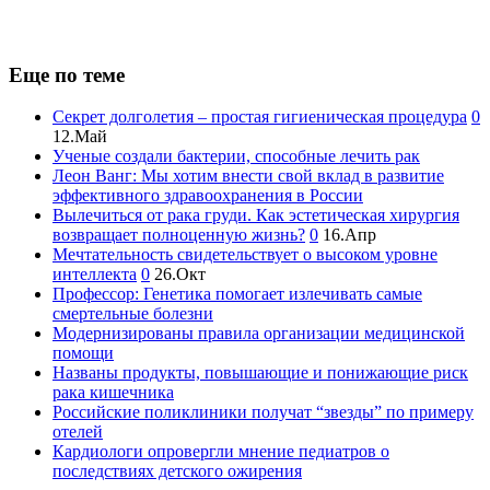
Еще по теме
Секрет долголетия – простая гигиеническая процедура
0
12.Май
Ученые создали бактерии, способные лечить рак
Леон Ванг: Мы хотим внести свой вклад в развитие
эффективного здравоохранения в России
Вылечиться от рака груди. Как эстетическая хирургия
возвращает полноценную жизнь?
0
16.Апр
Мечтательность свидетельствует о высоком уровне
интеллекта
0
26.Окт
Профессор: Генетика помогает излечивать самые
смертельные болезни
Модернизированы правила организации медицинской
помощи
Названы продукты, повышающие и понижающие риск
рака кишечника
Российские поликлиники получат “звезды” по примеру
отелей
Кардиологи опровергли мнение педиатров о
последствиях детского ожирения