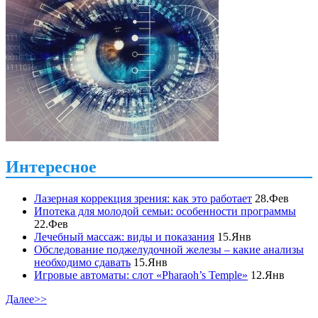
Интересное
Лазерная коррекция зрения: как это работает
28.Фев
Ипотека для молодой семьи: особенности программы
22.Фев
Лечебный массаж: виды и показания
15.Янв
Обследование поджелудочной железы – какие анализы
необходимо сдавать
15.Янв
Игровые автоматы: слот «Pharaoh’s Temple»
12.Янв
Далее>>