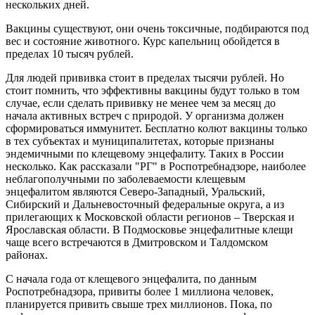
нескольких дней.
Вакцины существуют, они очень токсичные, подбираются под
вес и состояние животного. Курс капельниц обойдется в
пределах 10 тысяч рублей.
Для людей прививка стоит в пределах тысячи рублей. Но
стоит помнить, что эффективны вакцины будут только в том
случае, если сделать прививку не менее чем за месяц до
начала активных встреч с природой. У организма должен
сформироваться иммунитет. Бесплатно колют вакцины только
в тех субъектах и муниципалитетах, которые признаны
эндемичными по клещевому энцефалиту. Таких в России
несколько. Как рассказали "РГ" в Роспотребнадзоре, наиболее
неблагополучными по заболеваемости клещевым
энцефалитом являются Северо-Западный, Уральский,
Сибирский и Дальневосточный федеральные округа, а из
прилегающих к Московской области регионов – Тверская и
Ярославская области. В Подмосковье энцефалитные клещи
чаще всего встречаются в Дмитровском и Талдомском
районах.
С начала года от клещевого энцефалита, по данным
Роспотребнадзора, привиты более 1 миллиона человек,
планируется привить свыше трех миллионов. Пока, по