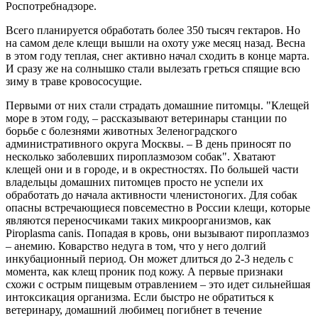
Роспотребнадзоре.
Всего планируется обработать более 350 тысяч гектаров. Но
на самом деле клещи вышли на охоту уже месяц назад. Весна
в этом году теплая, снег активно начал сходить в конце марта.
И сразу же на солнышко стали вылезать греться спящие всю
зиму в траве кровососущие.
Первыми от них стали страдать домашние питомцы. "Клещей
море в этом году, – рассказывают ветеринары станции по
борьбе с болезнями животных Зеленоградского
административного округа Москвы. – В день приносят по
несколько заболевших пироплазмозом собак". Хватают
клещей они и в городе, и в окрестностях. По большей части
владельцы домашних питомцев просто не успели их
обработать до начала активности членистоногих. Для собак
опасны встречающиеся повсеместно в России клещи, которые
являются переносчиками таких микроорганизмов, как
Piroplasma canis. Попадая в кровь, они вызывают пироплазмоз
– анемию. Коварство недуга в том, что у него долгий
инкубационный период. Он может длиться до 2-3 недель с
момента, как клещ проник под кожу. А первые признаки
схожи с острым пищевым отравлением – это идет сильнейшая
интоксикация организма. Если быстро не обратиться к
ветеринару, домашний любимец погибнет в течение