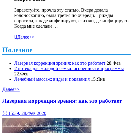
Здравстуйте, прочла эту статью. Вчера делала
колоноскопию, была третья по очереди. Трижды
спросила, как дезинфицируют, сказали, дезинфицируют!
Когда мне сделали …

Далее>>
Полезное
Лазерная коррекция зрения: как это работает
28.Фев
Ипотека для молодой семьи: особенности программы
22.Фев
Лечебный массаж: виды и показания
15.Янв
Далее>>
Лазерная коррекция зрения: как это работает
🕔
15:39, 28.Фев 2020