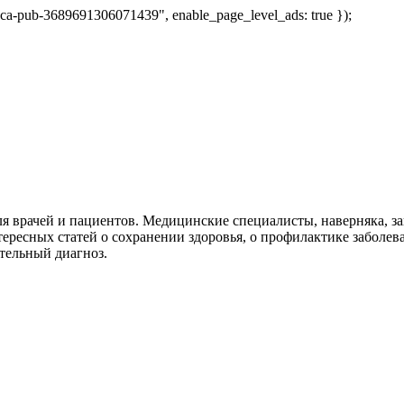
 "ca-pub-3689691306071439", enable_page_level_ads: true });
я врачей и пациентов. Медицинские специалисты, наверняка, 
тересных статей о сохранении здоровья, о профилактике заболев
тельный диагноз.