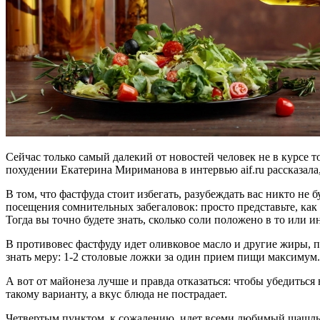
Сейчас только самый далекий от новостей человек не в курсе то
похудении Екатерина Мириманова в интервью aif.ru рассказала, 
В том, что фастфуда стоит избегать, разубеждать вас никто не 
посещения сомнительных забегаловок: просто представьте, как 
Тогда вы точно будете знать, сколько соли положено в то или ин
В противовес фастфуду идет оливковое масло и другие жиры, 
знать меру: 1-2 столовые ложки за один прием пищи максимум.
А вот от майонеза лучше и правда отказаться: чтобы убедиться 
такому варианту, а вкус блюда не пострадает.
Четвертым пунктом, к сожалению, идет всеми любимый шашлык.