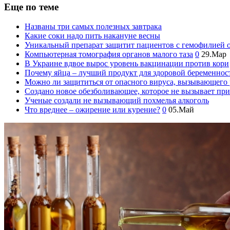
Еще по теме
Названы три самых полезных завтрака
Какие соки надо пить накануне весны
Уникальный препарат защитит пациентов с гемофилией 
Компьютерная томография органов малого таза
0
29.Мар
В Украине вдвое вырос уровень вакцинации против кори
Почему яйца – лучший продукт для здоровой беременнос
Можно ли защититься от опасного вируса, вызывающего 
Создано новое обезболивающее, которое не вызывает пр
Ученые создали не вызывающий похмелья алкоголь
Что вреднее – ожирение или курение?
0
05.Май