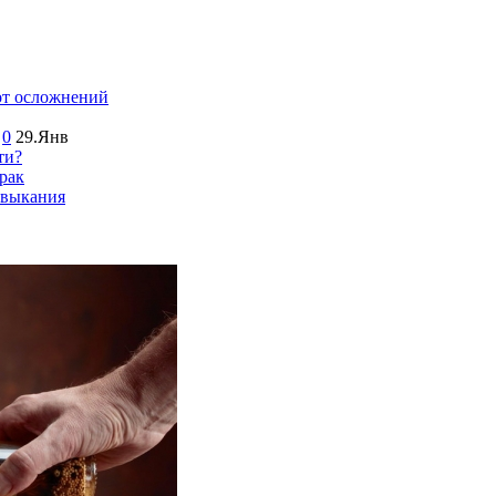
от осложнений
0
29.Янв
ти?
рак
ивыкания