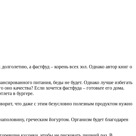
к долголетию, а фастфуд – корень всех зол. Однако автор книг о
алансированного питания, беды не будет. Однако лучше избегать
 оно качества? Если хочется фастфуда – готовьте его дома.
тлета в бургере.
ворит, что даже с этим безусловно полезным продуктом нужно
ы наполовину, греческим йогуртом. Организм будет благодарен
горевшие кусочки, чтобы не рисковать лишний раз. В