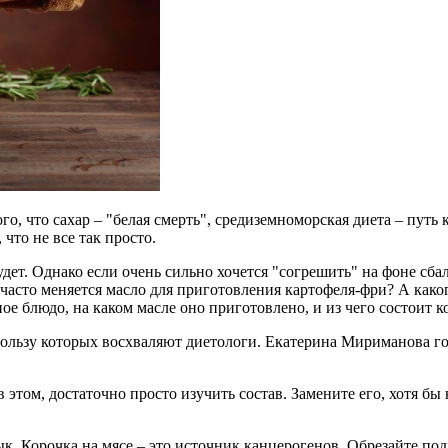
го, что сахар – "белая смерть", средиземноморская диета – путь 
что не все так просто.
будет. Однако если очень сильно хочется "согрешить" на фоне сб
часто меняется масло для приготовления картофеля-фри? А какого
ое блюдо, на каком масле оно приготовлено, и из чего состоит ко
пользу которых восхваляют диетологи. Екатерина Мириманова го
в этом, достаточно просто изучить состав. Замените его, хотя б
 Корочка на мясе – это источник канцерогенов. Обрезайте под