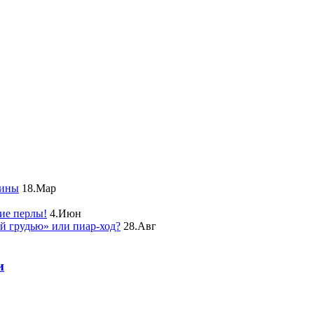
чины
18.Мар
ие перлы!
4.Июн
ой грудью» или пиар-ход?
28.Авг
и