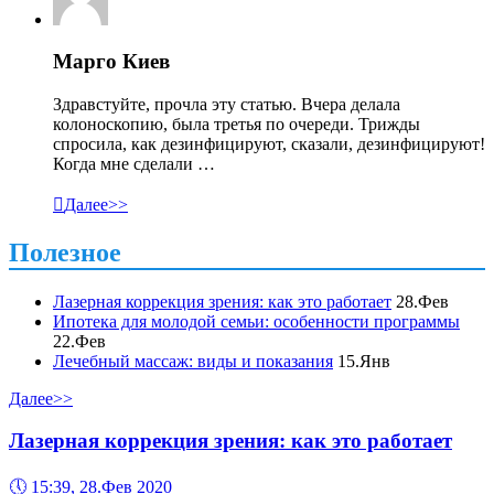
Марго Киев
Здравстуйте, прочла эту статью. Вчера делала
колоноскопию, была третья по очереди. Трижды
спросила, как дезинфицируют, сказали, дезинфицируют!
Когда мне сделали …

Далее>>
Полезное
Лазерная коррекция зрения: как это работает
28.Фев
Ипотека для молодой семьи: особенности программы
22.Фев
Лечебный массаж: виды и показания
15.Янв
Далее>>
Лазерная коррекция зрения: как это работает
🕔
15:39, 28.Фев 2020