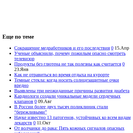
Еще по теме
Сокращение медработников и его последствия
0
15.Апр
Ученые объяснили, почему пожилым опасно смотреть
телевизор
Продукты без глютена не так полезны как считается
0
23.Янв
Как не отравиться во время отдыха на курорте
Темные стекла: когда носить солнцезащитные очки
вредно
Выявлены три неожиданные причины развития диабета
Кардиологи создали уникальные модели сердечных
клапанов
0
09.Авг
В России более двух тысяч поликлиник стали
“бережливыми”
Науке известно 13 патогенов, устойчивых ко всем видам
лекарств
0
11.Окт
От волчанки до рака: Пять кожных сигналов опасных