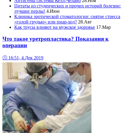
Антигены системы Келл-Челано
28.Ноя
Цитаты из студенческих и прочих историй болезни:
лучшие перлы!
4.Июн
Клиника эротической стоматологии: снятие стресса
«голой грудью» или пиар-ход?
28.Авг
Как трусы влияют на мужское здоровье
17.Мар
Что такое уретропластика? Показания к
операции
🕔
16:51, 4.Дек 2019