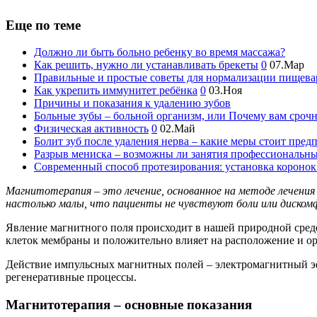
Еще по теме
Должно ли быть больно ребенку во время массажа?
Как решить, нужно ли устанавливать брекеты
0
07.Мар
Правильные и простые советы для нормализации пищева
Как укрепить иммунитет ребёнка
0
03.Ноя
Причины и показания к удалению зубов
Больные зубы – больной организм, или Почему вам сроч
Физическая активность
0
02.Май
Болит зуб после удаления нерва – какие меры стоит пред
Разрыв мениска – возможны ли занятия профессиональн
Современный способ протезирования: установка коронок
Магнитотерапия – это лечение, основанное на методе лечения
настолько малы, что пациенты не чувствуют боли или диском
Явление магнитного поля происходит в нашей природной сред
клеток мембраны и положительно влияет на расположение и о
Действие импульсных магнитных полей – электромагнитный эф
регенеративные процессы.
Магнитотерапия – основные показания