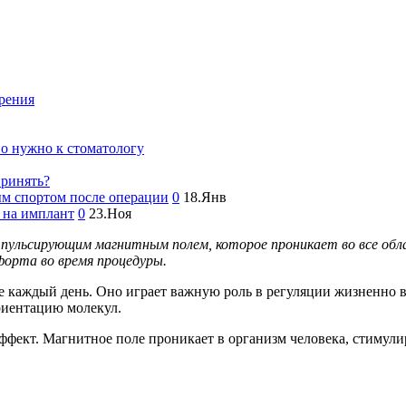
рения
но нужно к стоматологу
принять?
ым спортом после операции
0
18.Янв
 на имплант
0
23.Ноя
 пульсирующим магнитным полем, которое проникает во все обл
форта во время процедуры.
е каждый день. Оно играет важную роль в регуляции жизненно 
риентацию молекул.
фект. Магнитное поле проникает в организм человека, стимули