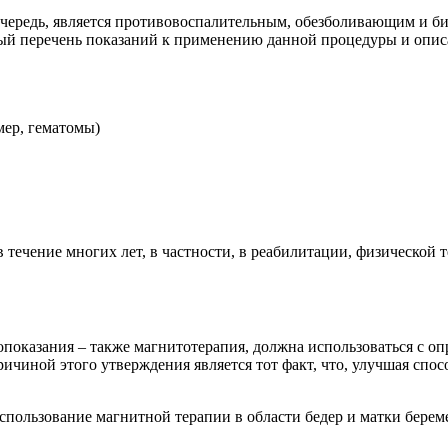
чередь, является противовоспалительным, обезболивающим и б
ый перечень показаний к применению данной процедуры и описа
мер, гематомы)
 течение многих лет, в частности, в реабилитации, физической 
вопоказания – также магнитотерапия, должна использоваться с о
ричиной этого утверждения является тот факт, что, улучшая спо
спользование магнитной терапии в области бедер и матки бере