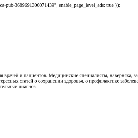
 "ca-pub-3689691306071439", enable_page_level_ads: true });
я врачей и пациентов. Медицинские специалисты, наверняка, 
тересных статей о сохранении здоровья, о профилактике заболев
тельный диагноз.