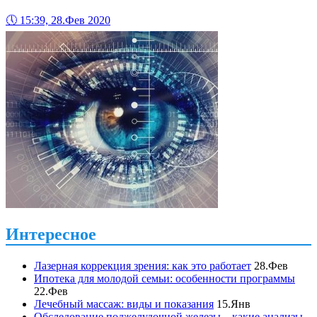
🕔
15:39, 28.Фев 2020
Интересное
Лазерная коррекция зрения: как это работает
28.Фев
Ипотека для молодой семьи: особенности программы
22.Фев
Лечебный массаж: виды и показания
15.Янв
Обследование поджелудочной железы – какие анализы