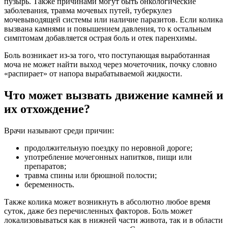
пузырь. Также причинами могут быть онкологические
заболевания, травма мочевых путей, туберкулез
мочевыводящей системы или наличие паразитов. Если колика
вызвана камнями и повышением давления, то к остальным
симптомам добавляется острая боль и отек паренхимы.
Боль возникает из-за того, что поступающая выработанная
моча не может найти выход через мочеточник, почку словно
«распирает» от напора вырабатываемой жидкости.
Что может вызвать движение камней и
их отхождение?
Врачи называют среди причин:
продолжительную поездку по неровной дороге;
употребление мочегонных напитков, пищи или
препаратов;
травма спины или брюшной полости;
беременность.
Также колика может возникнуть в абсолютно любое время
суток, даже без перечисленных факторов. Боль может
локализовываться как в нижней части живота, так и в области