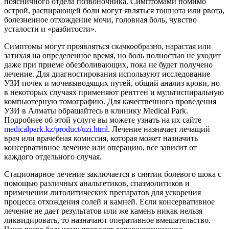
поясничного отдела позвоночника. Симптомами помимо
острой, распирающей боли могут являться тошнота или рвота,
болезненное отхождение мочи, головная боль, чувство
усталости и «разбитости».
Симптомы могут проявляться скачкообразно, нарастая или
затихая на определенное время, но боль полностью не уходит
даже при приеме обезболивающих, пока не будет получено
лечение. Для диагностирования используют исследование
УЗИ почек и мочевыводящих путей, общий анализ крови, но
в некоторых случаях применяют рентген и мультиспиральную
компьютерную томографию. Для качественного проведения
УЗИ в Алматы обращайтесь в клинику Medical Park.
Подробнее об этой услуге вы можете узнать на их сайте
medicalpark.kz/product/uzi.html
. Лечение назначает лечащий
врач или врачебная комиссия, которая может назначить
консервативное лечение или операцию, все зависит от
каждого отдельного случая.
Стационарное лечение заключается в снятии болевого шока с
помощью различных анальгетиков, спазмолитиков и
применении литолитических препаратов для ускорения
процесса отхождения солей и камней. Если консервативное
лечение не дает результатов или же камень никак нельзя
ликвидировать, то назначают оперативное вмешательство.