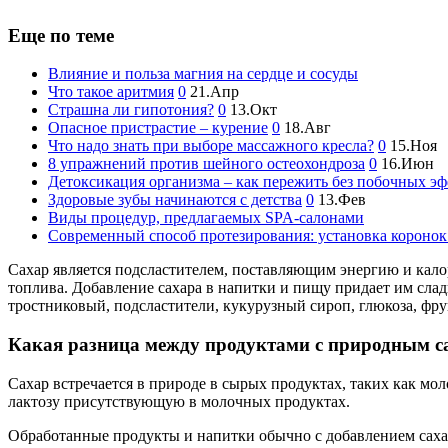
Еще по теме
Влияние и польза магния на сердце и сосуды
Что такое аритмия
0
21.Апр
Страшна ли гипотония?
0
13.Окт
Опасное пристрастие – курение
0
18.Авг
Что надо знать при выборе массажного кресла?
0
15.Ноя
8 упражнений против шейного остеохондроза
0
16.Июн
Детоксикация организма – как пережить без побочных э
Здоровые зубы начинаются с детства
0
13.Фев
Виды процедур, предлагаемых SPA-салонами
Современный способ протезирования: установка коронок
Сахар является подсластителем, поставляющим энергию и калор
топлива. Добавление сахара в напитки и пищу придает им сла
тростниковый, подсластители, кукурузный сироп, глюкоза, фрук
Какая разница между продуктами с природным с
Сахар встречается в природе в сырых продуктах, таких как мо
лактозу присутствующую в молочных продуктах.
Обработанные продукты и напитки обычно с добавлением сахар