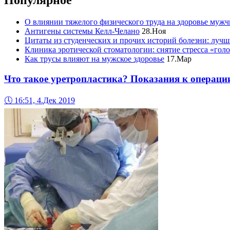
Популярное
О влиянии тяжелого физического труда на здоровье муж
Антигены системы Келл-Челано
28.Ноя
Цитаты из студенческих и прочих историй болезни: лучш
Клиника эротической стоматологии: снятие стресса «гол
Как трусы влияют на мужское здоровье
17.Мар
Что такое уретропластика? Показания к операци
🕔
16:51, 4.Дек 2019