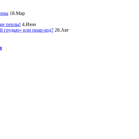
чины
18.Мар
ие перлы!
4.Июн
ой грудью» или пиар-ход?
28.Авг
и