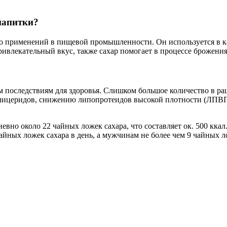
напитки?
во применений в пищевой промышленности. Он используется в ка
ивлекательный вкус, также сахар помогает в процессе брожения 
м последствиям для здоровья. Слишком большое количество в ра
лицеридов, снижению липопротеидов высокой плотности (ЛПВП х
невно около 22 чайных ложек сахара, что составляет ок. 500 кк
айных ложек сахара в день, а мужчинам не более чем 9 чайных л