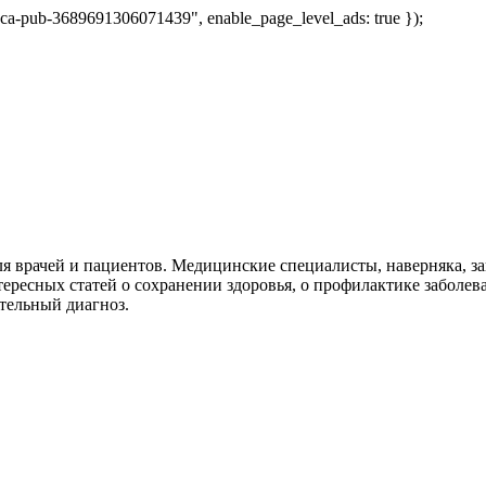
 "ca-pub-3689691306071439", enable_page_level_ads: true });
я врачей и пациентов. Медицинские специалисты, наверняка, 
тересных статей о сохранении здоровья, о профилактике заболев
тельный диагноз.