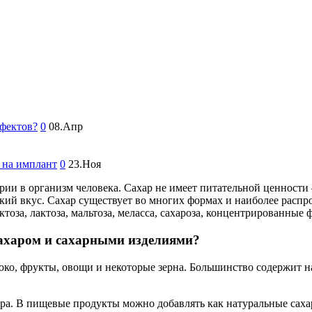
ффектов?
0
08.Апр
 на имплант
0
23.Ноя
ии в организм человека. Сахар не имеет питательной ценности –
дкий вкус. Сахар существует во многих формах и наиболее распр
тоза, лактоза, мальтоза, меласса, сахароза, концентрированные 
ахаром и сахарными изделиями?
локо, фрукты, овощи и некоторые зерна. Большинство содержит 
а. В пищевые продукты можно добавлять как натуральные сахар