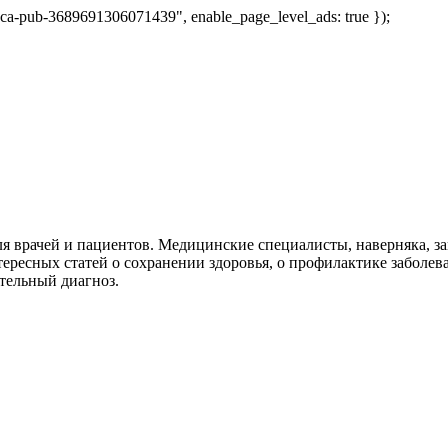
 "ca-pub-3689691306071439", enable_page_level_ads: true });
я врачей и пациентов. Медицинские специалисты, наверняка, 
тересных статей о сохранении здоровья, о профилактике заболев
тельный диагноз.