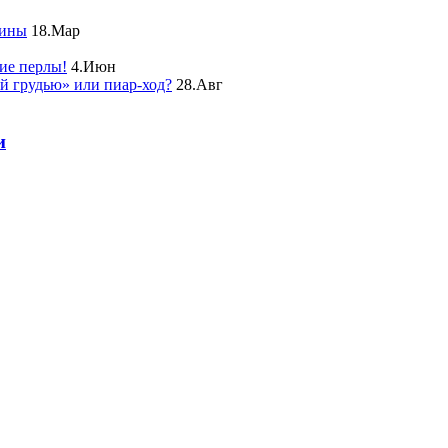
чины
18.Мар
ие перлы!
4.Июн
ой грудью» или пиар-ход?
28.Авг
и