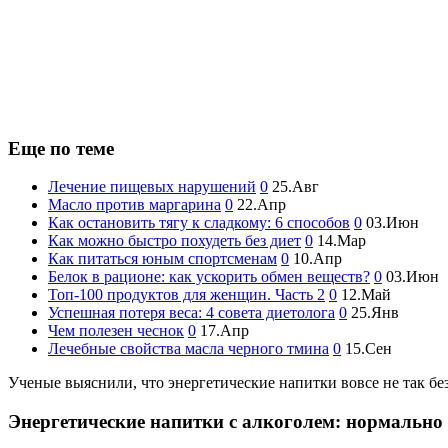
Еще по теме
Лечение пищевых нарушений
0
25.Авг
Масло против маргарина
0
22.Апр
Как остановить тягу к сладкому: 6 способов
0
03.Июн
Как можно быстро похудеть без диет
0
14.Мар
Как питаться юным спортсменам
0
10.Апр
Белок в рационе: как ускорить обмен веществ?
0
03.Июн
Топ-100 продуктов для женщин. Часть 2
0
12.Май
Успешная потеря веса: 4 совета диетолога
0
25.Янв
Чем полезен чеснок
0
17.Апр
Лечебные свойства масла черного тмина
0
15.Сен
Ученые выяснили, что энергетические напитки вовсе не так без
Энергетические напитки с алкоголем: нормально 