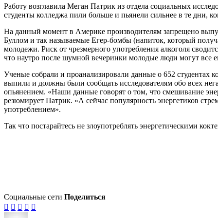
Работу возглавила Меган Патрик из отдела социальных исследо
студенты колледжа пили больше и пьянели сильнее в те дни, к
На данный момент в Америке производителям запрещено выпуск
Буллом и так называемые Егер-бомбы (напиток, который получа
молодежи. Риск от чрезмерного употребления алкоголя сводитс
что наутро после шумной вечеринки молодые люди могут все еще
Ученые собрали и проанализировали данные о 652 студентах ко
выпили и должны были сообщать исследователям обо всех нега
опьянением. «Наши данные говорят о том, что смешивание эне
резюмирует Патрик. «А сейчас популярность энергетиков стрем
употреблением».
Так что постарайтесь не злоупотреблять энергетическими кокте
Социальные сети
Поделиться




