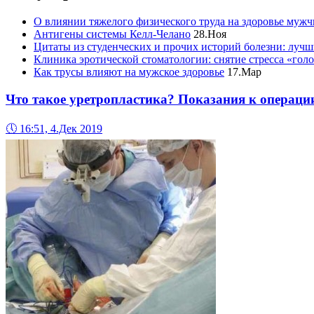
О влиянии тяжелого физического труда на здоровье муж
Антигены системы Келл-Челано
28.Ноя
Цитаты из студенческих и прочих историй болезни: лучш
Клиника эротической стоматологии: снятие стресса «гол
Как трусы влияют на мужское здоровье
17.Мар
Что такое уретропластика? Показания к операци
🕔
16:51, 4.Дек 2019