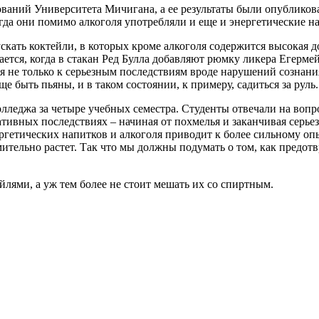
ваний Университета Мичигана, а ее результаты были опубликован
огда они помимо алкоголя употребляли и еще и энергетические на
ать коктейли, в которых кроме алкоголя содержится высокая до
ется, когда в стакан Ред Булла добавляют рюмку ликера Егермейс
я не только к серьезным последствиям вроде нарушений сознания
 быть пьяны, и в таком состоянии, к примеру, садиться за руль.
лледжа за четыре учебных семестра. Студенты отвечали на вопр
тивных последствиях – начиная от похмелья и заканчивая серьез
ргетических напитков и алкоголя приводит к более сильному оп
ительно растет. Так что мы должны подумать о том, как предотв
йлями, а уж тем более не стоит мешать их со спиртным.