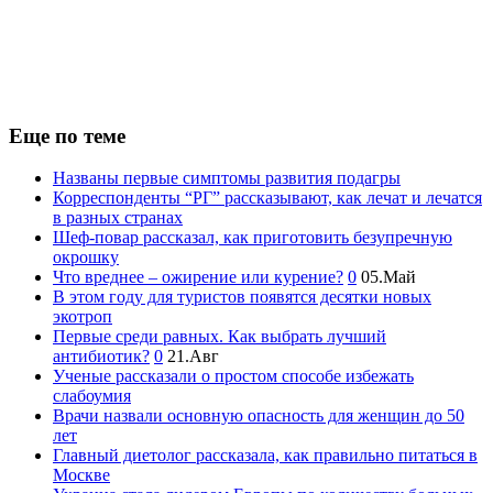
Еще по теме
Названы первые симптомы развития подагры
Корреспонденты “РГ” рассказывают, как лечат и лечатся
в разных странах
Шеф-повар рассказал, как приготовить безупречную
окрошку
Что вреднее – ожирение или курение?
0
05.Май
В этом году для туристов появятся десятки новых
экотроп
Первые среди равных. Как выбрать лучший
антибиотик?
0
21.Авг
Ученые рассказали о простом способе избежать
слабоумия
Врачи назвали основную опасность для женщин до 50
лет
Главный диетолог рассказала, как правильно питаться в
Москве