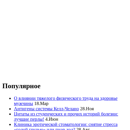
Популярное
О влиянии тяжелого физического труда на здоровье
мужчины
18.Мар
Антигены системы Келл-Челано
28.Ноя
Цитаты из студенческих и прочих историй болезни:
лучшие перлы!
4.Июн
Клиника эротической стоматологии: снятие стресса
«голой грудью» или пиар-ход?
28.Авг