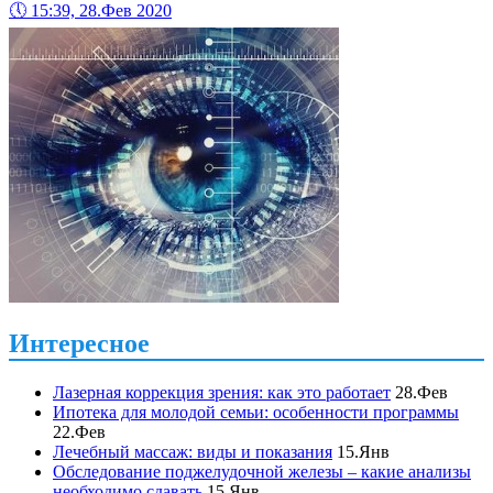
🕔
15:39, 28.Фев 2020
Интересное
Лазерная коррекция зрения: как это работает
28.Фев
Ипотека для молодой семьи: особенности программы
22.Фев
Лечебный массаж: виды и показания
15.Янв
Обследование поджелудочной железы – какие анализы
необходимо сдавать
15.Янв