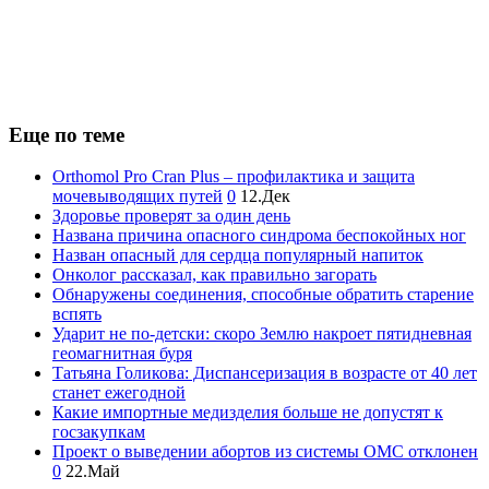
Еще по теме
Orthomol Pro Cran Plus – профилактика и защита
мочевыводящих путей
0
12.Дек
Здоровье проверят за один день
Названа причина опасного синдрома беспокойных ног
Назван опасный для сердца популярный напиток
Онколог рассказал, как правильно загорать
Обнаружены соединения, способные обратить старение
вспять
Ударит не по-детски: скоро Землю накроет пятидневная
геомагнитная буря
Татьяна Голикова: Диспансеризация в возрасте от 40 лет
станет ежегодной
Какие импортные медизделия больше не допустят к
госзакупкам
Проект о выведении абортов из системы ОМС отклонен
0
22.Май