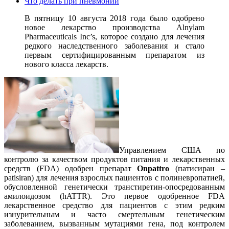
Что делать при пневмонии
В пятницу 10 августа 2018 года было одобрено
новое лекарство производства Alnylam
Pharmaceuticals Inc’s, которое создано для лечения
редкого наследственного заболевания и стало
первым сертифицированным препаратом из
нового класса лекарств.
Управлением США по
контролю за качеством продуктов питания и лекарственных
средств (FDA) одобрен препарат
Onpattro
(патисиран –
patisiran) для лечения взрослых пациентов с полиневропатией,
обусловленной генетически транстиретин-опосредованным
амилоидозом (hATTR). Это первое одобренное FDA
лекарственное средство для пациентов с этим редким
изнурительным и часто смертельным генетическим
заболеванием, вызванным мутациями гена, под контролем