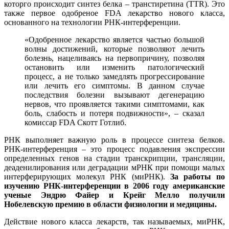
которго происходит синтез белка – транстиретина (TTR). Это
также первое одобреное FDA лекарство нового класса,
основанного на технологии РНК-интерференции.
«Одобренное лекарство является частью большой
волны достижений, которые позволяют лечить
болезнь, нацеливаясь на первопричину, позволяя
остановить или изменить патологический
процесс, а не только замедлять прогрессирование
или лечить его симптомы. В данном случае
последствия болезни вызывают дегенерацию
нервов, что проявляется такими симптомами, как
боль, слабость и потеря подвижности», – сказал
комиссар FDA Скотт Готлиб.
РНК выполняет важную роль в процессе синтеза белков.
РНК-интерференция – это процесс подавления экспрессии
определенных генов на стадии транскрипции, трансляции,
деаденилирования или деградации мРНК при помощи малых
интерферирующих молекул РНК (миРНК).
За работы по
изучению РНК-интерференции в 2006 году американские
ученые Эндрю Файер и Крейг Мелло получили
Нобелевскую премию в области физиологии и медицины.
Действие нового класса лекарств, так называемых, миРНК,