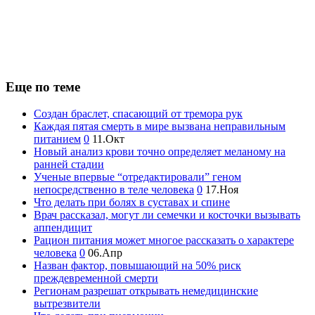
Еще по теме
Создан браслет, спасающий от тремора рук
Каждая пятая смерть в мире вызвана неправильным
питанием
0
11.Окт
Новый анализ крови точно определяет меланому на
ранней стадии
Ученые впервые “отредактировали” геном
непосредственно в теле человека
0
17.Ноя
Что делать при болях в суставах и спине
Врач рассказал, могут ли семечки и косточки вызывать
аппендицит
Рацион питания может многое рассказать о характере
человека
0
06.Апр
Назван фактор, повышающий на 50% риск
преждевременной смерти
Регионам разрешат открывать немедицинские
вытрезвители