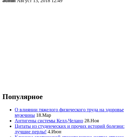
admin
Август 13, 2018 12:49
Популярное
О влиянии тяжелого физического труда на здоровье
мужчины
18.Мар
Антигены системы Келл-Челано
28.Ноя
Цитаты из студенческих и прочих историй болезни:
лучшие перлы!
4.Июн