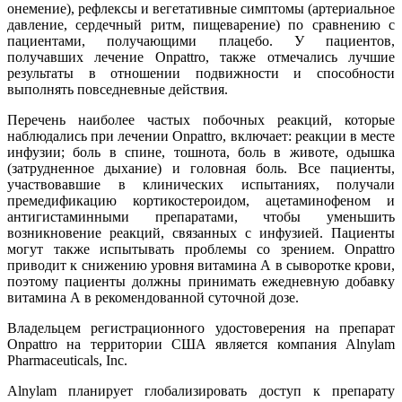
онемение), рефлексы и вегетативные симптомы (артериальное
давление, сердечный ритм, пищеварение) по сравнению с
пациентами, получающими плацебо. У пациентов,
получавших лечение Onpattro, также отмечались лучшие
результаты в отношении подвижности и способности
выполнять повседневные действия.
Перечень наиболее частых побочных реакций, которые
наблюдались при лечении Onpattro, включает: реакции в месте
инфузии; боль в спине, тошнота, боль в животе, одышка
(затрудненное дыхание) и головная боль. Все пациенты,
участвовавшие в клинических испытаниях, получали
премедификацию кортикостероидом, ацетаминофеном и
антигистаминными препаратами, чтобы уменьшить
возникновение реакций, связанных с инфузией. Пациенты
могут также испытывать проблемы со зрением. Onpattro
приводит к снижению уровня витамина А в сыворотке крови,
поэтому пациенты должны принимать ежедневную добавку
витамина А в рекомендованной суточной дозе.
Владельцем регистрационного удостоверения на препарат
Onpattro на территории США является компания Alnylam
Pharmaceuticals, Inc.
Alnylam планирует глобализировать доступ к препарату