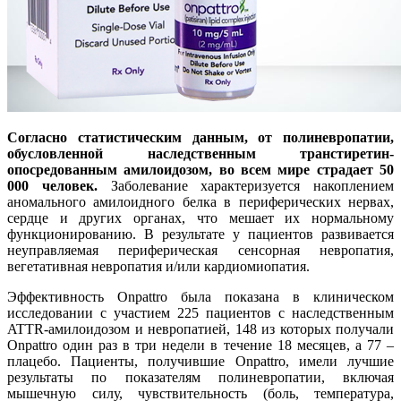
Согласно статистическим данным, от полиневропатии,
обусловленной наследственным транстиретин-
опосредованным амилоидозом, во всем мире страдает 50
000 человек.
Заболевание характеризуется накоплением
аномального амилоидного белка в периферических нервах,
сердце и других органах, что мешает их нормальному
функционированию. В результате у пациентов развивается
неуправляемая периферическая сенсорная невропатия,
вегетативная невропатия и/или кардиомиопатия.
Эффективность Onpattro была показана в клиническом
исследовании с участием 225 пациентов с наследственным
ATTR-амилоидозом и невропатией, 148 из которых получали
Onpattro один раз в три недели в течение 18 месяцев, а 77 –
плацебо. Пациенты, получившие Onpattro, имели лучшие
результаты по показателям полиневропатии, включая
мышечную силу, чувствительность (боль, температура,