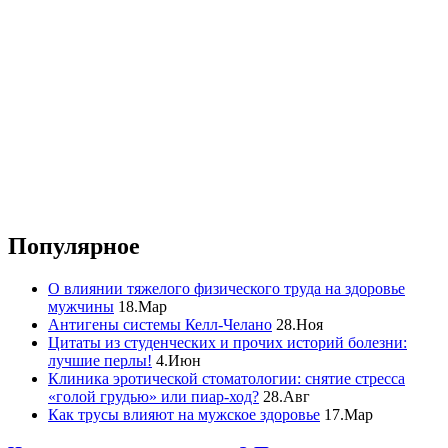
Популярное
О влиянии тяжелого физического труда на здоровье
мужчины
18.Мар
Антигены системы Келл-Челано
28.Ноя
Цитаты из студенческих и прочих историй болезни:
лучшие перлы!
4.Июн
Клиника эротической стоматологии: снятие стресса
«голой грудью» или пиар-ход?
28.Авг
Как трусы влияют на мужское здоровье
17.Мар