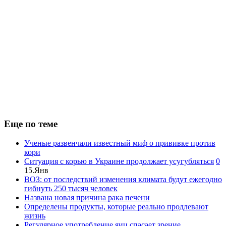
Еще по теме
Ученые развенчали известный миф о прививке против
кори
Ситуация с корью в Украине продолжает усугубляться
0
15.Янв
ВОЗ: от последствий изменения климата будут ежегодно
гибнуть 250 тысяч человек
Названа новая причина рака печени
Определены продукты, которые реально продлевают
жизнь
Регулярное употребление яиц спасает зрение