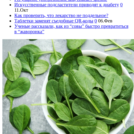
Искусственные подсластители приводят к диабету
0
11.Окт
Как проверить, что лекарство не поддельное?
Таблетки заменят съедобные QR-коды
0
06.Фев
Ученые рассказали, как из “совы” быстро превратиться
в “жаворонка”