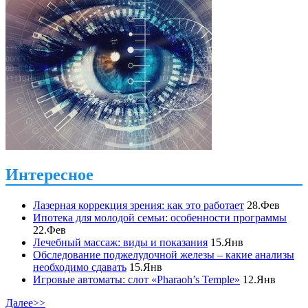
Интересное
Лазерная коррекция зрения: как это работает
28.Фев
Ипотека для молодой семьи: особенности программы
22.Фев
Лечебный массаж: виды и показания
15.Янв
Обследование поджелудочной железы – какие анализы
необходимо сдавать
15.Янв
Игровые автоматы: слот «Pharaoh’s Temple»
12.Янв
Далее>>