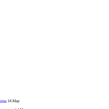
чины
18.Мар