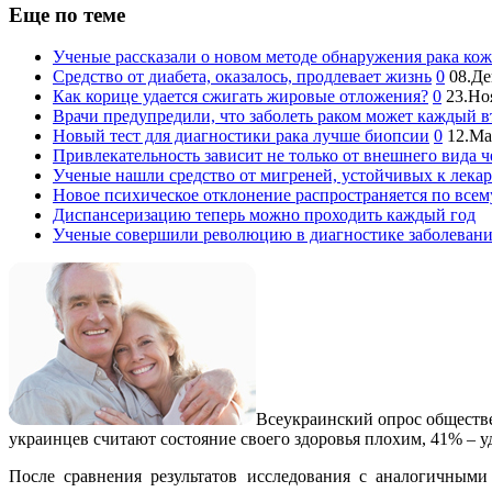
Еще по теме
Ученые рассказали о новом методе обнаружения рака ко
Средство от диабета, оказалось, продлевает жизнь
0
08.Де
Как корице удается сжигать жировые отложения?
0
23.Но
Врачи предупредили, что заболеть раком может каждый 
Новый тест для диагностики рака лучше биопсии
0
12.М
Привлекательность зависит не только от внешнего вида ч
Ученые нашли средство от мигреней, устойчивых к лека
Новое психическое отклонение распространяется по всем
Диспансеризацию теперь можно проходить каждый год
Ученые совершили революцию в диагностике заболевани
Всеукраинский опрос обществе
украинцев считают состояние своего здоровья плохим, 41% – 
После сравнения результатов исследования с аналогичным