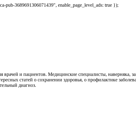
 "ca-pub-3689691306071439", enable_page_level_ads: true });
я врачей и пациентов. Медицинские специалисты, наверняка, 
тересных статей о сохранении здоровья, о профилактике заболев
тельный диагноз.