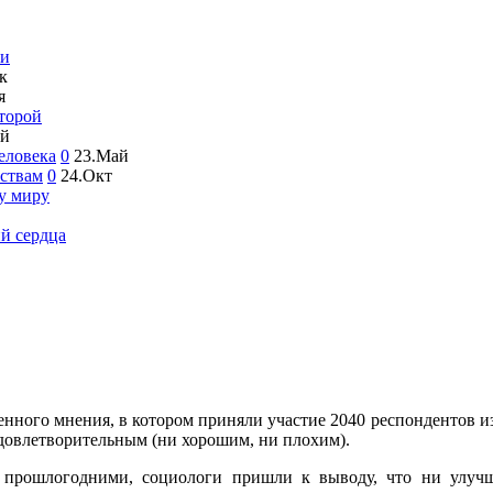
жи
к
я
второй
ай
еловека
0
23.Май
рствам
0
24.Окт
у миру
й сердца
нного мнения, в котором приняли участие 2040 респондентов и
удовлетворительным (ни хорошим, ни плохим).
и прошлогодними, социологи пришли к выводу, что ни улучш