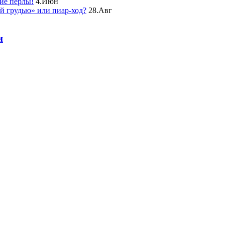
ие перлы!
4.Июн
ой грудью» или пиар-ход?
28.Авг
и