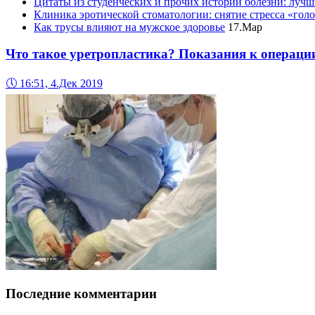
Цитаты из студенческих и прочих историй болезни: лучш
Клиника эротической стоматологии: снятие стресса «гол
Как трусы влияют на мужское здоровье
17.Мар
Что такое уретропластика? Показания к операци
🕔
16:51, 4.Дек 2019
Последние комментарии