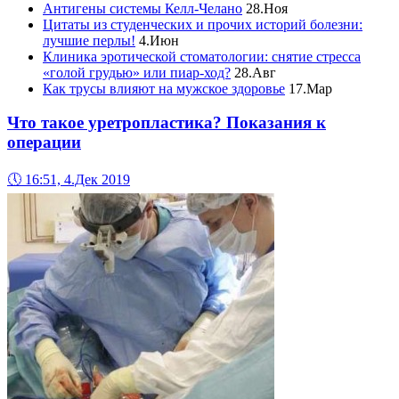
Антигены системы Келл-Челано
28.Ноя
Цитаты из студенческих и прочих историй болезни:
лучшие перлы!
4.Июн
Клиника эротической стоматологии: снятие стресса
«голой грудью» или пиар-ход?
28.Авг
Как трусы влияют на мужское здоровье
17.Мар
Что такое уретропластика? Показания к
операции
🕔
16:51, 4.Дек 2019