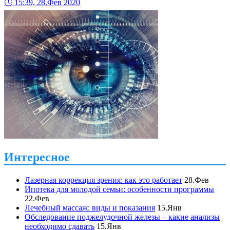
🕔
15:39, 28.Фев 2020
Интересное
Лазерная коррекция зрения: как это работает
28.Фев
Ипотека для молодой семьи: особенности программы
22.Фев
Лечебный массаж: виды и показания
15.Янв
Обследование поджелудочной железы – какие анализы
необходимо сдавать
15.Янв