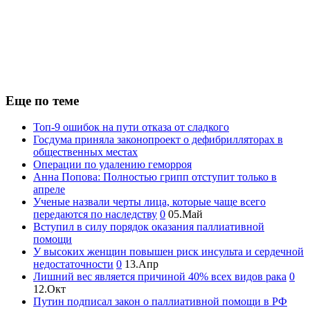
Еще по теме
Топ-9 ошибок на пути отказа от сладкого
Госдума приняла законопроект о дефибрилляторах в
общественных местах
Операции по удалению геморроя
Анна Попова: Полностью грипп отступит только в
апреле
Ученые назвали черты лица, которые чаще всего
передаются по наследству
0
05.Май
Вступил в силу порядок оказания паллиативной
помощи
У высоких женщин повышен риск инсульта и сердечной
недостаточности
0
13.Апр
Лишний вес является причиной 40% всех видов рака
0
12.Окт
Путин подписал закон о паллиативной помощи в РФ