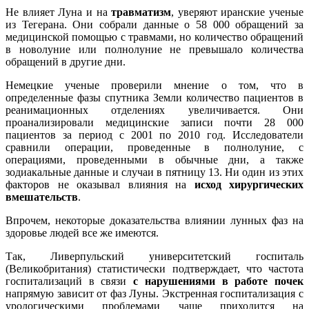
Не влияет Луна и на
травматизм
, уверяют иранские ученые
из Тегерана. Они собрали данные о 58 000 обращений за
медицинской помощью с травмами, но количество обращений
в новолуние или полнолуние не превышало количества
обращений в другие дни.
Немецкие ученые проверили мнение о том, что в
определенные фазы спутника Земли количество пациентов в
реанимационных отделениях увеличивается. Они
проанализировали медицинские записи почти 28 000
пациентов за период с 2001 по 2010 год. Исследователи
сравнили операции, проведенные в полнолуние, с
операциями, проведенными в обычные дни, а также
зодиакальные данные и случаи в пятницу 13. Ни один из этих
факторов не оказывал влияния на
исход хирургических
вмешательств
.
Впрочем, некоторые доказательства влиянии лунных фаз на
здоровье людей все же имеются.
Так, Ливерпульский университетский госпиталь
(Великобритания) статистически подтверждает, что частота
госпитализаций в связи
с нарушениями в работе почек
напрямую зависит от фаз Луны. Экстренная госпитализация с
урологическими проблемами чаще приходится на