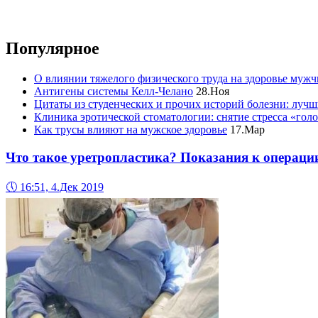
Популярное
О влиянии тяжелого физического труда на здоровье муж
Антигены системы Келл-Челано
28.Ноя
Цитаты из студенческих и прочих историй болезни: лучш
Клиника эротической стоматологии: снятие стресса «гол
Как трусы влияют на мужское здоровье
17.Мар
Что такое уретропластика? Показания к операци
🕔
16:51, 4.Дек 2019