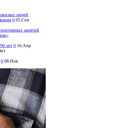
пожилых людей
вания
0
05.Сен
 спортивных занятий
рак»
90 лет
0
16.Апр
Окт
0
08.Ноя