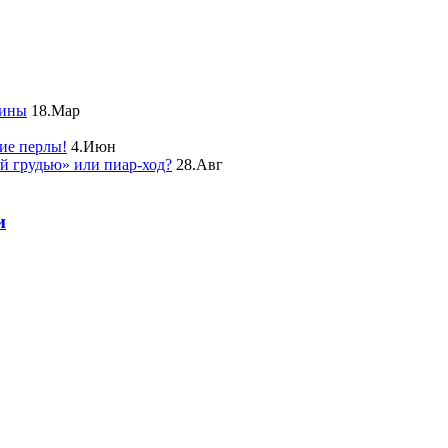
чины
18.Мар
ие перлы!
4.Июн
ой грудью» или пиар-ход?
28.Авг
и