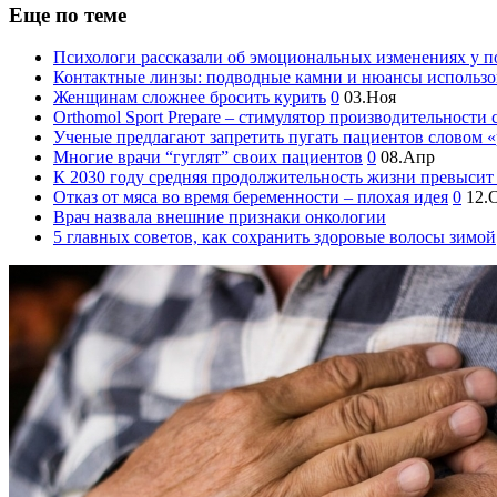
Еще по теме
Психологи рассказали об эмоциональных изменениях у 
Контактные линзы: подводные камни и нюансы использо
Женщинам сложнее бросить курить
0
03.Ноя
Orthomol Sport Prepare – стимулятор производительности
Ученые предлагают запретить пугать пациентов словом «
Многие врачи “гуглят” своих пациентов
0
08.Апр
К 2030 году средняя продолжительность жизни превысит 
Отказ от мяса во время беременности – плохая идея
0
12.
Врач назвала внешние признаки онкологии
5 главных советов, как сохранить здоровые волосы зимой