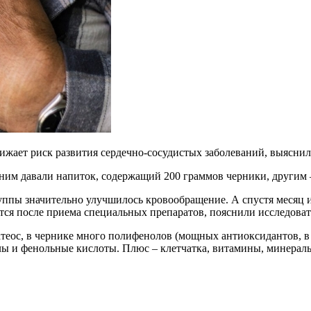
ижает риск развития сердечно-сосудистых заболеваний, выяснил
дним давали напиток, содержащий 200 граммов черники, другим 
руппы значительно улучшилось кровообращение. А спустя месяц и
тся после приема специальных препаратов, пояснили исследоват
атеос, в чернике много полифенолов (мощных антиоксидантов, 
лы и фенольные кислоты. Плюс – клетчатка, витамины, минерал