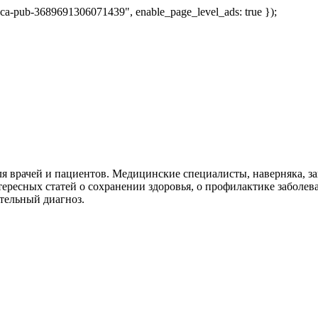
 "ca-pub-3689691306071439", enable_page_level_ads: true });
я врачей и пациентов. Медицинские специалисты, наверняка, 
тересных статей о сохранении здоровья, о профилактике заболев
тельный диагноз.