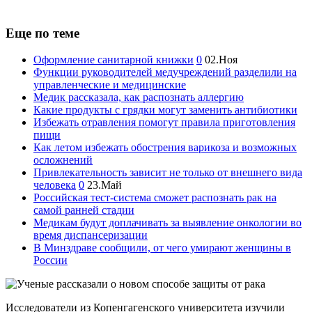
Еще по теме
Оформление санитарной книжки
0
02.Ноя
Функции руководителей медучреждений разделили на
управленческие и медицинские
Медик рассказала, как распознать аллергию
Какие продукты с грядки могут заменить антибиотики
Избежать отравления помогут правила приготовления
пищи
Как летом избежать обострения варикоза и возможных
осложнений
Привлекательность зависит не только от внешнего вида
человека
0
23.Май
Российская тест-система сможет распознать рак на
самой ранней стадии
Медикам будут доплачивать за выявление онкологии во
время диспансеризации
В Минздраве сообщили, от чего умирают женщины в
России
Исследователи из Копенгагенского университета изучили