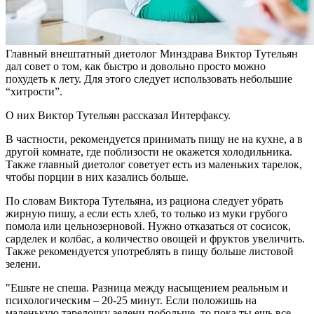
Главный внештатный диетолог Минздрава Виктор Тутельян
дал совет о том, как быстро и довольно просто можно
похудеть к лету. Для этого следует использовать небольшие
“хитрости”.
О них Виктор Тутельян рассказал Интерфаксу.
В частности, рекомендуется принимать пищу не на кухне, а в
другой комнате, где поблизости не окажется холодильника.
Также главный диетолог советует есть из маленьких тарелок,
чтобы порции в них казались больше.
По словам Виктора Тутельяна, из рациона следует убрать
жирную пишу, а если есть хлеб, то только из муки грубого
помола или цельнозерновой. Нужно отказаться от сосисок,
сарделек и колбас, а количество овощей и фруктов увеличить.
Также рекомендуется употреблять в пищу больше листовой
зелени.
"Ешьте не спеша. Разница между насыщением реальным и
психологическим – 20-25 минут. Если положишь на
маленькую тарелочку зелени побольше, то пока ты ешь все