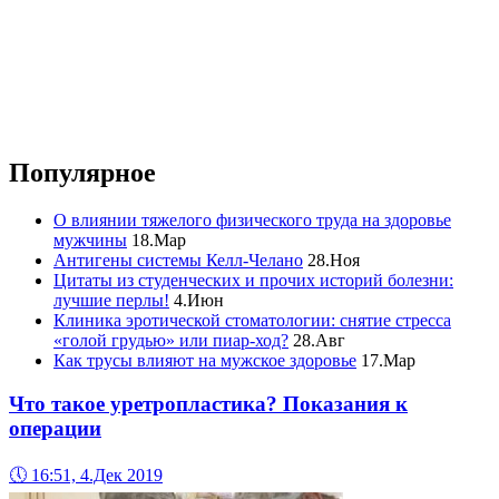
Популярное
О влиянии тяжелого физического труда на здоровье
мужчины
18.Мар
Антигены системы Келл-Челано
28.Ноя
Цитаты из студенческих и прочих историй болезни:
лучшие перлы!
4.Июн
Клиника эротической стоматологии: снятие стресса
«голой грудью» или пиар-ход?
28.Авг
Как трусы влияют на мужское здоровье
17.Мар
Что такое уретропластика? Показания к
операции
🕔
16:51, 4.Дек 2019