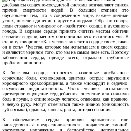
дисбалансы сердечно-сосудистой системы возглавляют список
причин смертности людей. В большой степени это
обусловлено тем, что в современном мире, важнее личный
успех, нежели единение с другими людьми. Образно говоря,
люди страдают и умирают от «разбитого» сердца и духовного
голода. В аюрведе сердце принято считать местом обители
сознания и души, местом обитания нашего истинного «я». В
старину говорили: «Как человек мыслит в сердце своем, таков
он и есть». Чувства, которые мы испытываем в своем сердце,
и являются мерилом того, кто мы на самом деле есть. Поэтому
заболевания сердца, прежде всего, отражают глубинные
проблемы личности.
К болезням сердца относятся различные дисбалансы:
сердечные боли, стенокардия, аритмия, острые нарушения
коронарного кровообращения, а также миокардит и седечно-
сосудистая недостаточность. Часто человек испытывает
чрезмерное ощущение сердцебиения, онемение или сильную
боль в груди, в спине между лопаток, отдающая, как правило,
в левую руку. Могут отмечаться также цианоз (синюшность
губ и языка), одышка, кашель, рвота, потеря сознания.
К заболеваниям сердца приводят врожденная или
наследственная предрасположенность, подавление эмоций,
чрезмерное напряжение и беспокойство, неправильное