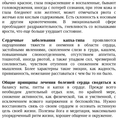
обычно красное, глаза покрасневшие и воспаленные, бывают
головокружения, иногда с потерей сознания, при этом кожа и
глаза бледнеют или желтеют, может отмечаться рвота с
желчью или кислым содержимым. Есть склонность к носовым
и другим кровотечениям. В эмоциональной сфере
преобладают раздражительность, гневливость со вспышками
ярости, что еще больше ухудшает состояние.
Сердечные заболевания капха-типа
проявляются
ощущениями тяжести и онемения в области сердца,
застойными явлениями, скоплением слизи в груди, кашлем,
повышенным слюноотделением, отсутствием аппетита,
тошнотой, иногда рвотой, а также упадком сил, чрезмерной
сонливостью, чувством отупения со снижением ясности
мышления. Более характерны такие эмоции, как жадность,
привязанность, нежелание расставаться с чем бы то ни было.
Общие принципы лечения болезней сердца
сводяться к
балансу ваты, питты и капхи в сердце. Прежде всего
необходим длительный отдых или, по крайней мере,
снижение активности, как физической, так и умственной, с
исключением всякого напряжения и беспокойства. Нужно
восстановить связь со своим сердцем и осознать истинную
цель своей жизни. Полезны йога и медитация, максимально
упорядоченный ритм жизни, хорошее общение и окружение.