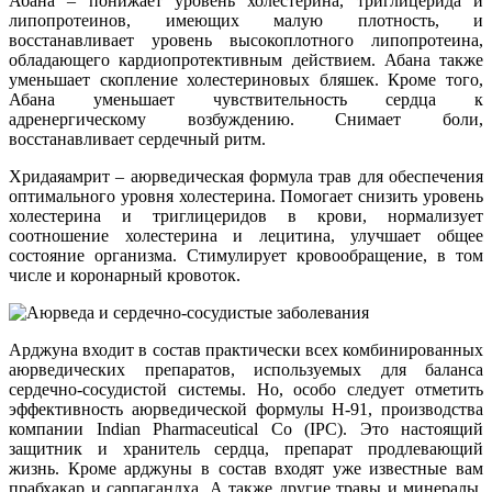
Абана – понижает уровень холестерина, триглицерида и
липопротеинов, имеющих малую плотность, и
восстанавливает уровень высокоплотного липопротеина,
обладающего кардиопротективным действием. Абана также
уменьшает скопление холестериновых бляшек. Кроме того,
Абана уменьшает чувствительность сердца к
адренергическому возбуждению. Снимает боли,
восстанавливает сердечный ритм.
Хридаяамрит – аюрведическая формула трав для обеспечения
оптимального уровня холестерина. Помогает снизить уровень
холестерина и триглицеридов в крови, нормализует
соотношение холестерина и лецитина, улучшает общее
состояние организма. Стимулирует кровообращение, в том
числе и коронарный кровоток.
Арджуна входит в состав практически всех комбинированных
аюрведических препаратов, используемых для баланса
сердечно-сосудистой системы. Но, особо следует отметить
эффективность аюрведической формулы Н-91, производства
компании Indian Pharmaceutical Co (IPC). Это настоящий
защитник и хранитель сердца, препарат продлевающий
жизнь. Кроме арджуны в состав входят уже известные вам
прабхакар и сарпагандха. А также другие травы и минералы,