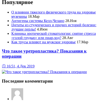
Популярное
О влиянии тяжелого физического труда на здоровье
мужчины
18.Мар
Антигены системы Келл-Челано
28.Ноя
Цитаты из студенческих и прочих историй болезни:
лучшие перлы!
4.Июн
Клиника эротической стоматологии: снятие стресса
«голой грудью» или пиар-ход?
28.Авг
Как трусы влияют на мужское здоровье
17.Мар
Что такое уретропластика? Показания к
операции
🕔
16:51, 4.Дек 2019
Последние комментарии