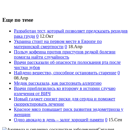
Еще по теме
Разработан тест, который позволяет предсказать рецидив
рака груди
0
12.Окт
Украина стоит на первом месте в Европе по
материнской смертности
0
18.Апр
Пользу кофеина против приступов редкой болезни
помогла найти случайность
Врачи рассказали об опасности полоскания рта после
чистки зубов
Найдено вещество, способное остановить старение
0
08.Апр
Медик рассказала, как распознать аллергию
Врачи приблизились ко второму в истории случаю
излечения от ВИЧ
Новый гаджет снизит риски для сердца и поможет
скорректировать лечение
Красное мясо повышает риск развития эндометриоза у
женщин
Одно авокадо в день – залог хорошей памяти
0
15.Сен
Сегодня