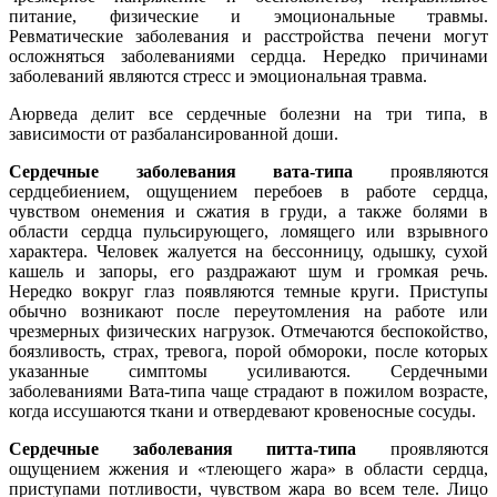
питание, физические и эмоциональные травмы.
Ревматические заболевания и расстройства печени могут
осложняться заболеваниями сердца. Нередко причинами
заболеваний являются стресс и эмоциональная травма.
Аюрведа делит все сердечные болезни на три типа, в
зависимости от разбалансированной доши.
Сердечные заболевания вата-типа
проявляются
сердцебиением, ощущением перебоев в работе сердца,
чувством онемения и сжатия в груди, а также болями в
области сердца пульсирующего, ломящего или взрывного
характера. Человек жалуется на бессонницу, одышку, сухой
кашель и запоры, его раздражают шум и громкая речь.
Нередко вокруг глаз появляются темные круги. Приступы
обычно возникают после переутомления на работе или
чрезмерных физических нагрузок. Отмечаются беспокойство,
боязливость, страх, тревога, порой обмороки, после которых
указанные симптомы усиливаются. Сердечными
заболеваниями Вата-типа чаще страдают в пожилом возрасте,
когда иссушаются ткани и отвердевают кровеносные сосуды.
Сердечные заболевания питта-типа
проявляются
ощущением жжения и «тлеющего жара» в области сердца,
приступами потливости, чувством жара во всем теле. Лицо