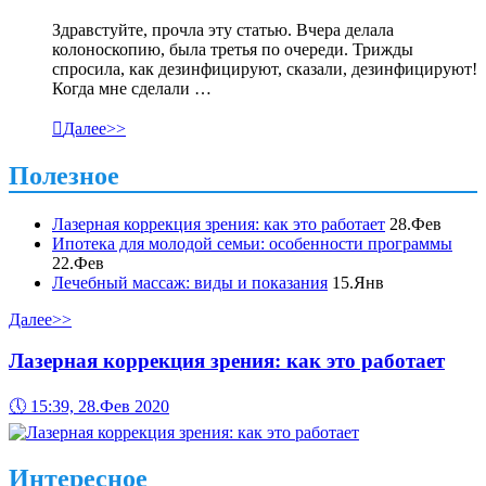
Здравстуйте, прочла эту статью. Вчера делала
колоноскопию, была третья по очереди. Трижды
спросила, как дезинфицируют, сказали, дезинфицируют!
Когда мне сделали …

Далее>>
Полезное
Лазерная коррекция зрения: как это работает
28.Фев
Ипотека для молодой семьи: особенности программы
22.Фев
Лечебный массаж: виды и показания
15.Янв
Далее>>
Лазерная коррекция зрения: как это работает
🕔
15:39, 28.Фев 2020
Интересное