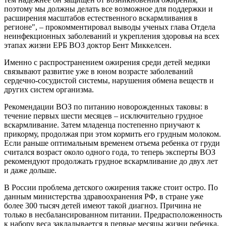
поэтому мы должны делать все возможное для поддержки и
расширения масштабов естественного вскармливания в
регионе", – прокомментировал выводы ученых глава Отдела
неинфекционных заболеваний и укрепления здоровья на всех
этапах жизни ЕРБ ВОЗ доктор Бент Миккелсен.
Именно с распространением ожирения среди детей медики
связывают развитие уже в юном возрасте заболеваний
сердечно-сосудистой системы, нарушения обмена веществ и
других систем организма.
Рекомендации ВОЗ по питанию новорожденных таковы: в
течение первых шести месяцев – исключительно грудное
вскармливание. Затем младенца постепенно приучают к
прикорму, продолжая при этом кормить его грудным молоком.
Если раньше оптимальным временем отъема ребенка от груди
считался возраст около одного года, то теперь эксперты ВОЗ
рекомендуют продолжать грудное вскармливание до двух лет
и даже дольше.
В России проблема детского ожирения также стоит остро. По
данным министерства здравоохранения РФ, в стране уже
более 300 тысяч детей имеют такой диагноз. Причина не
только в несбалансированном питании. Предрасположенность
к набору веса закладывается в первые месяцы жизни ребенка,