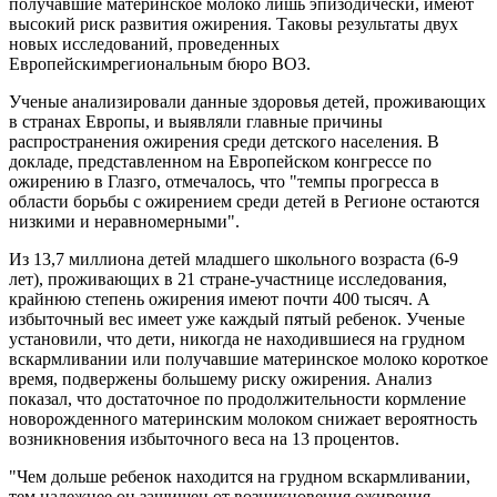
получавшие материнское молоко лишь эпизодически, имеют
высокий риск развития ожирения. Таковы результаты двух
новых исследований, проведенных
Европейскимрегиональным бюро ВОЗ.
Ученые анализировали данные здоровья детей, проживающих
в странах Европы, и выявляли главные причины
распространения ожирения среди детского населения. В
докладе, представленном на Европейском конгрессе по
ожирению в Глазго, отмечалось, что "темпы прогресса в
области борьбы с ожирением среди детей в Регионе остаются
низкими и неравномерными".
Из 13,7 миллиона детей младшего школьного возраста (6-9
лет), проживающих в 21 стране-участнице исследования,
крайнюю степень ожирения имеют почти 400 тысяч. А
избыточный вес имеет уже каждый пятый ребенок. Ученые
установили, что дети, никогда не находившиеся на грудном
вскармливании или получавшие материнское молоко короткое
время, подвержены большему риску ожирения. Анализ
показал, что достаточное по продолжительности кормление
новорожденного материнским молоком снижает вероятность
возникновения избыточного веса на 13 процентов.
"Чем дольше ребенок находится на грудном вскармливании,
тем надежнее он защищен от возникновения ожирения,