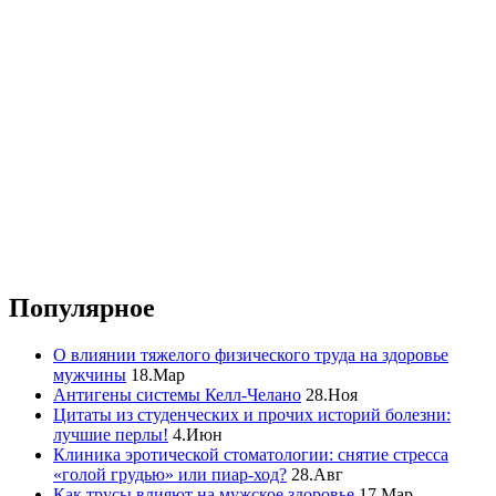
Популярное
О влиянии тяжелого физического труда на здоровье
мужчины
18.Мар
Антигены системы Келл-Челано
28.Ноя
Цитаты из студенческих и прочих историй болезни:
лучшие перлы!
4.Июн
Клиника эротической стоматологии: снятие стресса
«голой грудью» или пиар-ход?
28.Авг
Как трусы влияют на мужское здоровье
17.Мар