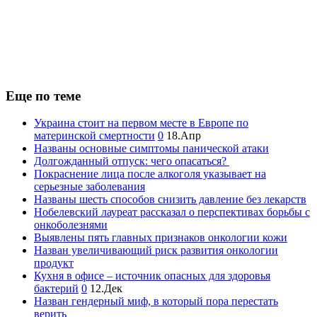
Еще по теме
Украина стоит на первом месте в Европе по
материнской смертности
0
18.Апр
Названы основные симптомы панической атаки
Долгожданный отпуск: чего опасаться?
Покраснение лица после алкоголя указывает на
серьезные заболевания
Названы шесть способов снизить давление без лекарств
Нобелевский лауреат рассказал о перспективах борьбы с
онкоболезнями
Выявлены пять главных признаков онкологии кожи
Назван увеличивающий риск развития онкологии
продукт
Кухня в офисе – источник опасных для здоровья
бактерий
0
12.Дек
Назван гендерный миф, в который пора перестать
верить