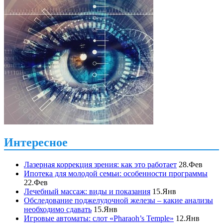
Интересное
Лазерная коррекция зрения: как это работает
28.Фев
Ипотека для молодой семьи: особенности программы
22.Фев
Лечебный массаж: виды и показания
15.Янв
Обследование поджелудочной железы – какие анализы
необходимо сдавать
15.Янв
Игровые автоматы: слот «Pharaoh’s Temple»
12.Янв