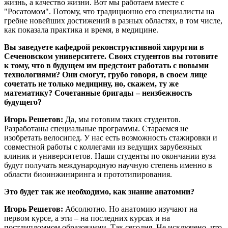
жизнь, а качество жизни. Вот мы работаем вместе с
"Росатомом". Потому, что традиционно его специалисты на
гребне новейших достижений в разных областях, в том числе,
как показала практика и время, в медицине.
Вы заведуете кафедрой реконструктивной хирургии в
Сеченовском университете. Своих студентов вы готовите
к тому, что в будущем им предстоит работать с новыми
технологиями? Они смогут, грубо говоря, в своем лице
сочетать не только медицину, но, скажем, ту же
математику? Сочетанные бригады – неизбежность
будущего?
Игорь Решетов:
Да, мы готовим таких студентов.
Разработаны специальные программы. Стараемся не
изобретать велосипед. У нас есть возможность стажировки и
совместной работы с коллегами из ведущих зарубежных
клиник и университетов. Наши студенты по окончании вуза
будут получать международную научную степень именно в
области биоинжиниринга и прототипирования.
Это будет так же необходимо, как знание анатомии?
Игорь Решетов:
Абсолютно. Но анатомию изучают на
первом курсе, а эти – на последних курсах и на
постдипломном образовании. Так сегодня. Не исключено, что