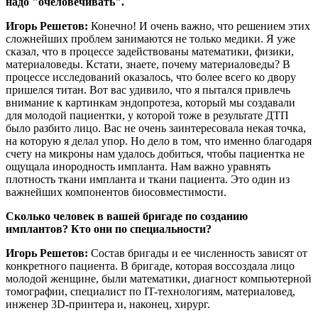
надо "очеловечивать".
Игорь Решетов:
Конечно! И очень важно, что решением этих
сложнейших проблем занимаются не только медики. Я уже
сказал, что в процессе задействованы математики, физики,
материаловеды. Кстати, знаете, почему материаловеды? В
процессе исследований оказалось, что более всего ко двору
пришелся титан. Вот вас удивило, что я пытался привлечь
внимание к картинкам эндопротеза, который мы создавали
для молодой пациентки, у которой тоже в результате ДТП
было разбито лицо. Вас не очень заинтересовала некая точка,
на которую я делал упор. Но дело в том, что именно благодаря
счету на микроны нам удалось добиться, чтобы пациентка не
ощущала инородность импланта. Нам важно уравнять
плотность ткани импланта и ткани пациента. Это один из
важнейших компонентов биосовместимости.
Сколько человек в вашей бригаде по созданию
имплантов? Кто они по специальности?
Игорь Решетов:
Состав бригады и ее численность зависят от
конкретного пациента. В бригаде, которая воссоздала лицо
молодой женщине, были математики, диагност компьютерной
томографии, специалист по IT-технологиям, материаловед,
инженер 3D-принтера и, наконец, хирург.