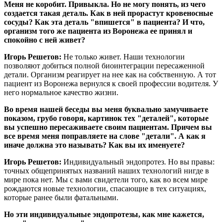
Меня не коробит. Привыкла. Но не могу понять, из чего
создается такая деталь. Как в ней прорастут кровеносные
сосуды? Как эта деталь "впишется" в пациента? И что,
организм того же пациента из Воронежа ее принял и
спокойно с ней живет?
Игорь Решетов:
Не только живет. Наши технологии
позволяют добиться полной биоинтеграции пересаженной
детали. Организм реагирует на нее как на собственную. А тот
пациент из Воронежа вернулся к своей профессии водителя. У
него нормальное качество жизни.
Во время нашей беседы вы меня буквально замучиваете
показом, грубо говоря, картинок тех "деталей", которые
вы успешно пересаживаете своим пациентам. Причем вы
все время меня поправляете на слове "детали". А как я
иначе должна это называть? Как вы их именуете?
Игорь Решетов:
Индивидуальный эндопротез. Но вы правы:
точных общепринятых названий наших технологий нигде в
мире пока нет. Мы с вами свидетели того, как во всем мире
рождаются новые технологии, спасающие в тех ситуациях,
которые ранее были фатальными.
Но эти индивидуальные эндопротезы, как мне кажется,