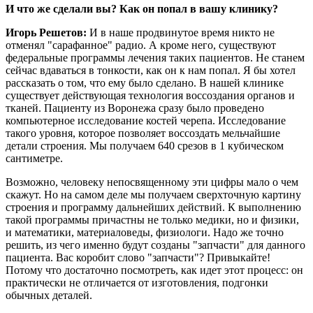
И что же сделали вы? Как он попал в вашу клинику?
Игорь Решетов:
И в наше продвинутое время никто не
отменял "сарафанное" радио. А кроме него, существуют
федеральные программы лечения таких пациентов. Не станем
сейчас вдаваться в тонкости, как он к нам попал. Я бы хотел
рассказать о том, что ему было сделано. В нашей клинике
существует действующая технология воссоздания органов и
тканей. Пациенту из Воронежа сразу было проведено
компьютерное исследование костей черепа. Исследование
такого уровня, которое позволяет воссоздать мельчайшие
детали строения. Мы получаем 640 срезов в 1 кубическом
сантиметре.
Возможно, человеку непосвященному эти цифры мало о чем
скажут. Но на самом деле мы получаем сверхточную картину
строения и программу дальнейших действий. К выполнению
такой программы причастны не только медики, но и физики,
и математики, материаловеды, физиологи. Надо же точно
решить, из чего именно будут созданы "запчасти" для данного
пациента. Вас коробит слово "запчасти"? Привыкайте!
Потому что достаточно посмотреть, как идет этот процесс: он
практически не отличается от изготовления, подгонки
обычных деталей.