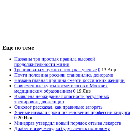
Еще по теме
Названы три простых правила высокой
продолжительности жизни
Тренироваться нужно натощак – ученые
0
13.Апр
Почти половина россиян становились донорами
Названа главная причина смерти российских женщин
Современные курсы косметологов в Москве с
медицинским образованием
0
19.Янв
Выявлена неожиданная опасность регулярных
тренировок для женщин
Онколог рассказал, как правильно загорать
Ученые назвали сроки исчезновения профессии хирурга
0
20.Июн
Минздрав утвердил новый порядок отзыва лекарств
Диабет и язву желудка будут лечить по-новому