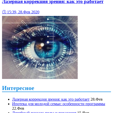
Лазерная коррекция зрения: как это работает
🕔
15:39, 28.Фев 2020
Интересное
Лазерная коррекция зрения: как это работает
28.Фев
Ипотека для молодой семьи: особенности программы
22.Фев
Лечебный массаж: виды и показания
15.Янв