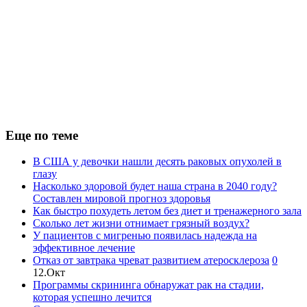
Еще по теме
В США у девочки нашли десять раковых опухолей в
глазу
Насколько здоровой будет наша страна в 2040 году?
Составлен мировой прогноз здоровья
Как быстро похудеть летом без диет и тренажерного зала
Сколько лет жизни отнимает грязный воздух?
У пациентов с мигренью появилась надежда на
эффективное лечение
Отказ от завтрака чреват развитием атеросклероза
0
12.Окт
Программы скрининга обнаружат рак на стадии,
которая успешно лечится