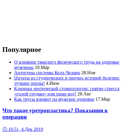
Популярное
О влиянии тяжелого физического труда на здоровье
мужчины
18.Мар
Антигены системы Келл-Челано
28.Ноя
Цитаты из студенческих и прочих историй болезни:
лучшие перлы!
4.Июн
Клиника эротической стоматологии: снятие стресса
«голой грудью» или пиар-ход?
28.Авг
Как трусы влияют на мужское здоровье
17.Мар
Что такое уретропластика? Показания к
операции
🕔
16:51, 4.Дек 2019