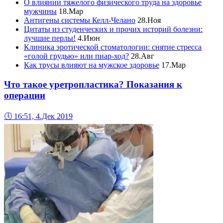
О влиянии тяжелого физического труда на здоровье
мужчины
18.Мар
Антигены системы Келл-Челано
28.Ноя
Цитаты из студенческих и прочих историй болезни:
лучшие перлы!
4.Июн
Клиника эротической стоматологии: снятие стресса
«голой грудью» или пиар-ход?
28.Авг
Как трусы влияют на мужское здоровье
17.Мар
Что такое уретропластика? Показания к
операции
🕔
16:51, 4.Дек 2019