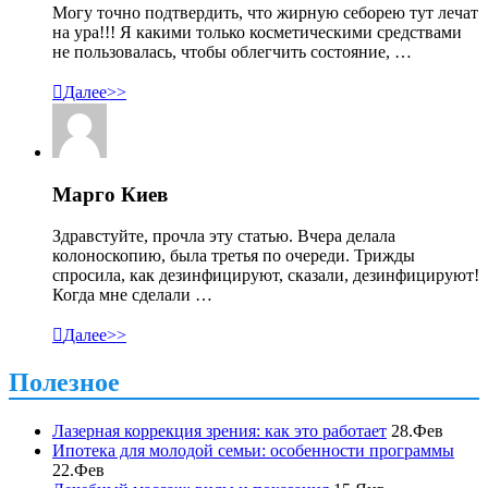
Могу точно подтвердить, что жирную себорею тут лечат
на ура!!! Я какими только косметическими средствами
не пользовалась, чтобы облегчить состояние, …

Далее>>
Марго Киев
Здравстуйте, прочла эту статью. Вчера делала
колоноскопию, была третья по очереди. Трижды
спросила, как дезинфицируют, сказали, дезинфицируют!
Когда мне сделали …

Далее>>
Полезное
Лазерная коррекция зрения: как это работает
28.Фев
Ипотека для молодой семьи: особенности программы
22.Фев