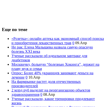
Еще по теме
«Розетка»: онлайн аптека как экономный способ поиска
и приобретения лекарственных трав
0
09.Апр
Не рак: Елена Малышева назвала самую опасную
болезнь XXI века
Ученые рассказали об идеальном завтраке для
диабетиков
Москвичку, больную “болезнью Хокинга”, держит на
плаву муж и семья
Опрос: Более 40% украинцев занимают деньги на
лечение
0
10.Апр
На фармрынке растет доля отечественных
производителей
2 млрд руб выделят на реорганизацию объектов
здравоохранения
0
08.Апр
Ученые рассказали, какие тренировки продлевают
жизнь