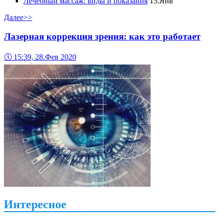
Лечебный массаж: виды и показания
15.Янв
Далее>>
Лазерная коррекция зрения: как это работает
🕔
15:39, 28.Фев 2020
Интересное