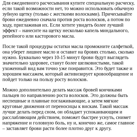
Для ежедневного расчесывания купите специальную расческу,
если такой возможности нет, то можно использовать обычную
зубную щетку (только с жесткими волосками). Причесывайте
брови ежедневно сначала против роста волосков, а потом по
ходу, приглаживая их. Если хотите увидеть более лучший
эффект – нанесите на щетку несколько капель миндального,
репейного или касторового масла.
После такой процедуры остатки масла промокните салфеткой,
она уберет лишнее масло и оставит на бровях столько, сколько
нужно. Буквально через 10-15 минут брови будут выглядеть
значительно здоровее, станут более шелковистыми, такой
ухоженный вид вам точно уже понравится. Это будет также и
хорошим массажем, который активизирует кровообращение и
пойдет только на пользу росту волосков.
Можно дополнительно делать массаж бровей кончиками
пальцев по направлению роста волосков. Это должны быть
неспешные и плавные поглаживающие, а затем мягкие
круговые движения от переносицы к вискам. Такой массаж
лучше делать перед сном, он обладает успокаивающим и
расслабляющим действием, поможет быстрее уснуть, снимет
напряжение и головную боль, ну и, конечно же, самое главное
– заставляет брови расти более плотно друг к другу.