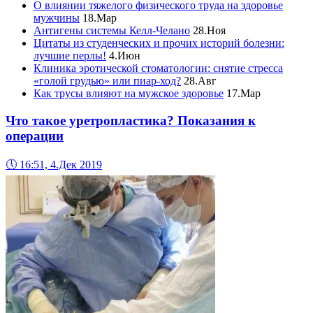
О влиянии тяжелого физического труда на здоровье
мужчины
18.Мар
Антигены системы Келл-Челано
28.Ноя
Цитаты из студенческих и прочих историй болезни:
лучшие перлы!
4.Июн
Клиника эротической стоматологии: снятие стресса
«голой грудью» или пиар-ход?
28.Авг
Как трусы влияют на мужское здоровье
17.Мар
Что такое уретропластика? Показания к
операции
🕔
16:51, 4.Дек 2019