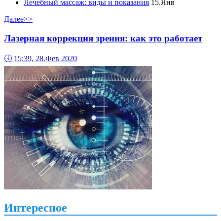
Лечебный массаж: виды и показания
15.Янв
Далее>>
Лазерная коррекция зрения: как это работает
🕔
15:39, 28.Фев 2020
Интересное