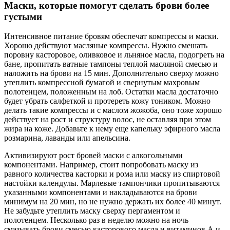
Маски, которые помогут сделать брови более
густыми
Интенсивное питание бровям обеспечат компрессы и маски.
Хорошо действуют масляные компрессы. Нужно смешать
поровну касторовое, оливковое и льняное масла, подогреть на
бане, пропитать ватные тампоны теплой масляной смесью и
наложить на брови на 15 мин. Дополнительно сверху можно
утеплить компрессной бумагой и свернутым махровым
полотенцем, положенным на лоб. Остатки масла достаточно
будет убрать салфеткой и протереть кожу тоником. Можно
делать такие компрессы и с маслом жожоба, оно тоже хорошо
действует на рост и структуру волос, не оставляя при этом
жира на коже. Добавьте к нему еще капельку эфирного масла
розмарина, лаванды или апельсина.
Активизируют рост бровей маски с алкогольными
компонентами. Например, стоит попробовать маску из
равного количества касторки и рома или маску из спиртовой
настойки календулы. Марлевые тампончики пропитываются
указанными компонентами и накладываются на брови
минимум на 20 мин, но не нужно держать их более 40 минут.
Не забудьте утеплить маску сверху пергаментом и
полотенцем. Несколько раз в неделю можно на ночь
смазывать брови смесью касторового масла и витаминов А и