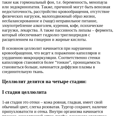
такие как гормональный фон, т.е. беременность, менопауза
или эндокринопатия. Также, причиной могут быть венозная
недостаточность, расстройство кровообращения, отсутствие
физических нагрузок, малоподвижный образ жизни,
несбалансированное и (чаще) неправильное питание,
злоупотребление алкоголем, курения, кофе, психические
нагрузки, лекарства. А также пассивность липазы – фермента,
который обеспечивает гидролиз триглицеридов с
расщеплением на глицерин и жирные кислоты.
В основном целлюлит начинается при нарушении
кровообращения, что ведет к поражению капилляров и
ухудшению микроциркуляции. Соответственно стенки
капилляров становятся более “тонкие”, проницаемость
становиться больше, начинается диффузия плазмы в
соединительную ткань.
Целлюлит делится на четыре стадии:
I стадия целлюлита
1-ая стадия это отеки – кожа ровная, гладкая, имеет свой
обычный цвет, слегка розоватая. Тургор сохранет, наличие
припухловатости и отека. Внутри организма начинается