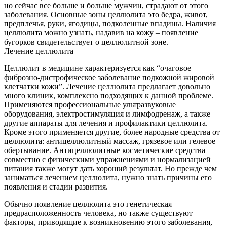
но сейчас все больше и больше мужчин, страдают от этого
заболевания. Основные зоны целлюлита это бедра, живот,
предплечья, руки, ягодицы, подколенные впадины. Наличия
целлюлита можно узнать, надавив на кожу – появление
бугорков свидетельствует о целлюлитной зоне.
Лечение целлюлита
Целлюлит в медицине характеризуется как “очаговое
фиброзно-дистрофическое заболевание подкожной жировой
клетчатки кожи”. Лечение целлюлита предлагает довольно
много клиник, комплексно подходящих к данной проблеме.
Применяются профессиональные ультразвуковые
оборудования, электростимуляция и лимфодренаж, а также
другие аппараты для лечения и профилактики целлюлита.
Кроме этого применяется другие, более народные средства от
целлюлита: антицеллюлитный массаж, грязевое или гелевое
обертывание. Антицеллюлитные косметические средства
совместно с физическими упражнениями и нормализацией
питания также могут дать хороший результат. Но прежде чем
заниматься лечением целлюлита, нужно знать причины его
появления и стадии развития.
Обычно появление целлюлита это генетическая
предрасположенность человека, но также существуют
факторы, приводящие к возникновению этого заболевания,