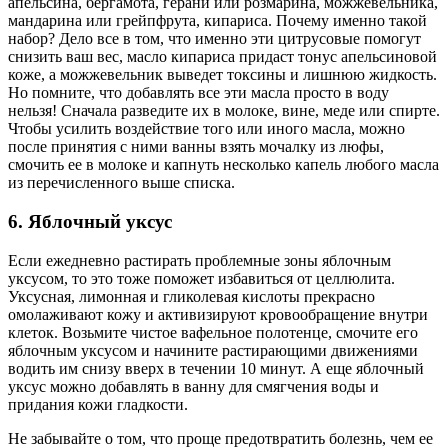
апельсина, бергамота, герани или розмарина, можжевельника,
мандарина или грейпфрута, кипариса. Почему именно такой
набор? Дело все в том, что именно эти цитрусовые помогут
снизить ваш вес, масло кипариса придаст тонус апельсиновой
коже, а можжевельник выведет токсины и лишнюю жидкость.
Но помните, что добавлять все эти масла просто в воду
нельзя! Сначала разведите их в молоке, вине, меде или спирте.
Чтобы усилить воздействие того или иного масла, можно
после принятия с ними ванны взять мочалку из люфы,
смочить ее в молоке и капнуть несколько капель любого масла
из перечисленного выше списка.
6. Яблочный уксус
Если ежедневно растирать проблемные зоны яблочным
уксусом, то это тоже поможет избавиться от целлюлита.
Уксусная, лимонная и гликолевая кислоты прекрасно
омолаживают кожу и активизируют кровообращение внутри
клеток. Возьмите чистое вафельное полотенце, смочите его
яблочным уксусом и начините растирающими движениями
водить им снизу вверх в течении 10 минут. А еще яблочный
уксус можно добавлять в ванну для смягчения воды и
придания кожи гладкости.
Не забывайте о том, что проще предотвратить болезнь, чем ее