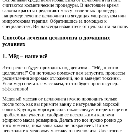
считаются косметические процедуры. В настоящее время
салоны красоты предлагают массу различных процедур,
например: лечение целлюлита на ягодицах ультразвуком или
микротоковая терапия. Обратившись за помощью к
специалистам, Вы навсегда избавитесь от целлюлита на попе.
Способы лечения целлюлита в домашних
условиях
1. Мёд – наше всё
Этот рецепт будет проходить под девизом – “Мёд против
целлюлита!” Он не только поможет нам запустить процессы
расщепления жировых отложений, но и выведет токсины.
Если мед сочетать с массажем, то это будет просто супер-
эффективно!
Медовый массаж от целлюлита нужно проводить только
после того, как вы примите ванну с натуральной морской
солью. Крупную морскую соль также следует втереть еще и в
проблемные участки, сдобрив ее несколькими каплями
эфирного масла розмарина. Делать это все нужно ровно до
того момента, пока ваша кожа не покраснеет. Потом
переходите к медовому массажу от целлюлита. Для этого с