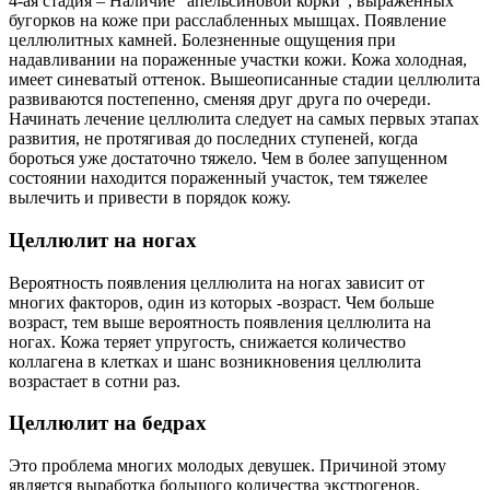
4-ая стадия – Наличие “апельсиновой корки”, выраженных
бугорков на коже при расслабленных мышцах. Появление
целлюлитных камней. Болезненные ощущения при
надавливании на пораженные участки кожи. Кожа холодная,
имеет синеватый оттенок. Вышеописанные стадии целлюлита
развиваются постепенно, сменяя друг друга по очереди.
Начинать лечение целлюлита следует на самых первых этапах
развития, не протягивая до последних ступеней, когда
бороться уже достаточно тяжело. Чем в более запущенном
состоянии находится пораженный участок, тем тяжелее
вылечить и привести в порядок кожу.
Целлюлит на ногах
Вероятность появления целлюлита на ногах зависит от
многих факторов, один из которых -возраст. Чем больше
возраст, тем выше вероятность появления целлюлита на
ногах. Кожа теряет упругость, снижается количество
коллагена в клетках и шанс возникновения целлюлита
возрастает в сотни раз.
Целлюлит на бедрах
Это проблема многих молодых девушек. Причиной этому
является выработка большого количества экстрогенов,