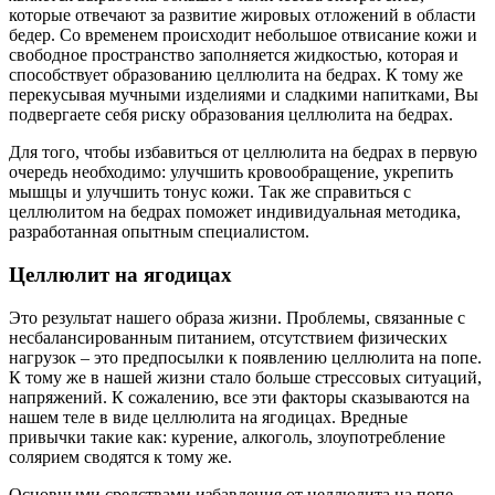
которые отвечают за развитие жировых отложений в области
бедер. Со временем происходит небольшое отвисание кожи и
свободное пространство заполняется жидкостью, которая и
способствует образованию целлюлита на бедрах. К тому же
перекусывая мучными изделиями и сладкими напитками, Вы
подвергаете себя риску образования целлюлита на бедрах.
Для того, чтобы избавиться от целлюлита на бедрах в первую
очередь необходимо: улучшить кровообращение, укрепить
мышцы и улучшить тонус кожи. Так же справиться с
целлюлитом на бедрах поможет индивидуальная методика,
разработанная опытным специалистом.
Целлюлит на ягодицах
Это результат нашего образа жизни. Проблемы, связанные с
несбалансированным питанием, отсутствием физических
нагрузок – это предпосылки к появлению целлюлита на попе.
К тому же в нашей жизни стало больше стрессовых ситуаций,
напряжений. К сожалению, все эти факторы сказываются на
нашем теле в виде целлюлита на ягодицах. Вредные
привычки такие как: курение, алкоголь, злоупотребление
солярием сводятся к тому же.
Основными средствами избавления от целлюлита на попе