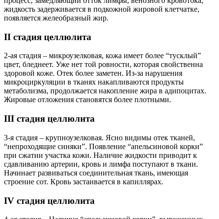
процесс, замедляющий отток лимфы, венозного кровотока,
жидкость задерживается в подкожной жировой клетчатке,
появляется желеобразный жир.
II стадия целлюлита
2-ая стадия – микроузелковая, кожа имеет более “тусклый”
цвет, бледнеет. Уже нет той ровности, которая свойственна
здоровой коже. Отек более заметен. Из-за нарушения
микроциркуляции в тканях накапливаются продукты
метаболизма, продолжается накопление жира в адипоцитах.
Жировые отложения становятся более плотными.
III стадия целлюлита
3-я стадия – крупноузелковая. Ясно видимы отек тканей,
“непроходящие синяки”. Появление “апельсиновой корки”
при сжатии участка кожи. Наличие жидкости приводит к
сдавливанию артерии, кровь и лимфа поступают в ткани.
Начинает развиваться соединительная ткань, имеющая
строение сот. Кровь застаивается в капиллярах.
IV стадия целлюлита