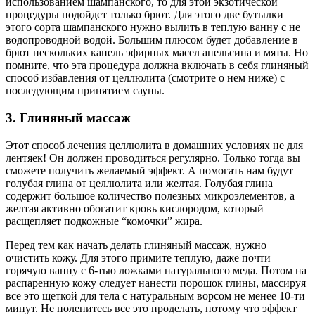
использованием шампанского, то для этой экзотической
процедуры подойдет только брют. Для этого две бутылки
этого сорта шампанского нужно вылить в теплую ванну с не
водопроводной водой. Большим плюсом будет добавление в
брют нескольких капель эфирных масел апельсина и мяты. Но
помните, что эта процедура должна включать в себя глиняный
способ избавления от целлюлита (смотрите о нем ниже) с
последующим принятием сауны.
3. Глиняный массаж
Этот способ лечения целлюлита в домашних условиях не для
лентяек! Он должен проводиться регулярно. Только тогда вы
сможете получить желаемый эффект. А помогать нам будут
голубая глина от целлюлита или желтая. Голубая глина
содержит большое количество полезных микроэлементов, а
желтая активно обогатит кровь кислородом, который
расщепляет подкожные “комочки” жира.
Перед тем как начать делать глиняный массаж, нужно
очистить кожу. Для этого примите теплую, даже почти
горячую ванну с 6-тью ложками натурального меда. Потом на
распаренную кожу следует нанести порошок глины, массируя
все это щеткой для тела с натуральным ворсом не менее 10-ти
минут. Не поленитесь все это проделать, потому что эффект