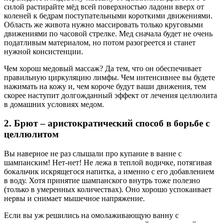
силой растирайте мёд всей поверхностью ладони вверх от
коленей к бедрам поступательными короткими движениями.
Область же живота нужно массировать только круговыми
движениями по часовой стрелке. Мед сначала будет не очень
податливым материалом, но потом разогреется и станет
нужной консистенции.
Чем хорош медовый массаж? Да тем, что он обеспечивает
правильную циркуляцию лимфы. Чем интенсивнее вы будете
нажимать на кожу и, чем короче будут ваши движения, тем
скорее наступит долгожданный эффект от лечения целлюлита
в домашних условиях медом.
2. Брют – аристократический способ в борьбе с
целлюлитом
Вы наверное не раз слышали про купание в ванне с
шампанским! Нет-нет! Не лежа в теплой водичке, потягивая
бокальчик искрящегося напитка, а именно с его добавлением
в воду. Хотя принятие шампанского внутрь тоже полезно
(только в умеренных количествах). Оно хорошо успокаивает
нервы и снимает мышечное напряжение.
Если вы уж решились на омолаживающую ванну с