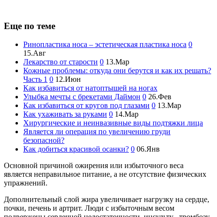
Еще по теме
Ринопластика носа – эстетическая пластика носа
0
15.Авг
Лекарство от старости
0
13.Мар
Кожные проблемы: откуда они берутся и как их решать?
Часть 1
0
12.Июн
Как избавиться от натоптышей на ногах
Улыбка мечты с брекетами Даймон
0
26.Фев
Как избавиться от кругов под глазами
0
13.Мар
Как ухаживать за руками
0
14.Мар
Хирургические и неинвазивные виды подтяжки лица
Является ли операция по увеличению груди
безопасной?
Как добиться красивой осанки?
0
06.Янв
Основной причиной ожирения или избыточного веса
является неправильное питание, а не отсутствие физических
упражнений.
Дополнительный слой жира увеличивает нагрузку на сердце,
почки, печень и артрит. Люди с избыточным весом
подвержены сердечной недостаточности, инсульту , тромбозу