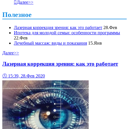

Далее>>
Полезное
Лазерная коррекция зрения: как это работает
28.Фев
Ипотека для молодой семьи: особенности программы
22.Фев
Лечебный массаж: виды и показания
15.Янв
Далее>>
Лазерная коррекция зрения: как это работает
🕔
15:39, 28.Фев 2020