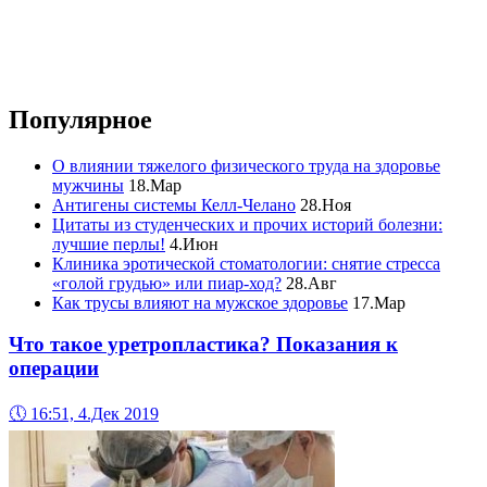
Популярное
О влиянии тяжелого физического труда на здоровье
мужчины
18.Мар
Антигены системы Келл-Челано
28.Ноя
Цитаты из студенческих и прочих историй болезни:
лучшие перлы!
4.Июн
Клиника эротической стоматологии: снятие стресса
«голой грудью» или пиар-ход?
28.Авг
Как трусы влияют на мужское здоровье
17.Мар
Что такое уретропластика? Показания к
операции
🕔
16:51, 4.Дек 2019