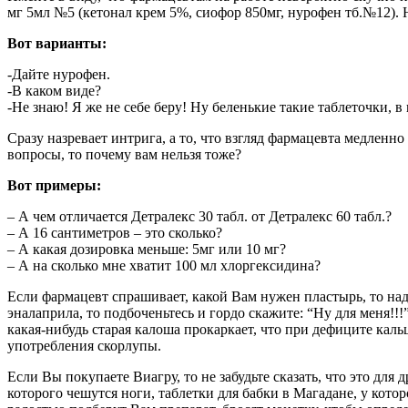
мг 5мл №5 (кетонал крем 5%, сиофор 850мг, нурофен тб.№12). 
Вот варианты:
-Дайте нурофен.
-В каком виде?
-Не знаю! Я же не себе беру! Ну беленькие такие таблеточки, 
Сразу назревает интрига, а то, что взгляд фармацевта медлен
вопросы, то почему вам нельзя тоже?
Вот примеры:
– А чем отличается Детралекс 30 табл. от Детралекс 60 табл.?
– А 16 сантиметров – это сколько?
– А какая дозировка меньше: 5мг или 10 мг?
– А на сколько мне хватит 100 мл хлоргексидина?
Если фармацевт спрашивает, какой Вам нужен пластырь, то над
эналаприла, то подбоченьтесь и гордо скажите: “Ну для меня!!
какая-нибудь старая калоша прокаркает, что при дефиците каль
употребления скорлупы.
Если Вы покупаете Виагру, то не забудьте сказать, что это для
которого чешутся ноги, таблетки для бабки в Магадане, у кот