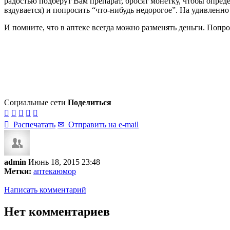
радостью подберут Вам препарат, бросят монетку, чтобы определ
вздувается) и попросить “что-нибудь недорогое”. На удивленн
И помните, что в аптеке всегда можно разменять деньги. Попро
Социальные сети
Поделиться






Распечатать
✉
Отправить на e-mail
admin
Июнь 18, 2015 23:48
Метки:
аптека
юмор
Написать комментарий
Нет комментариев