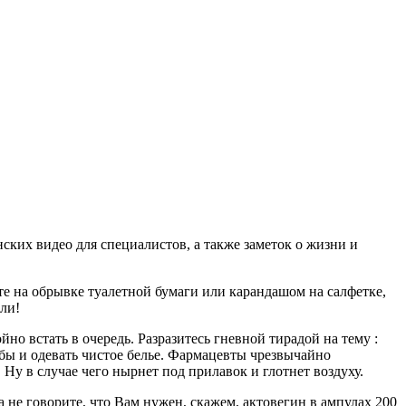
ских видео для специалистов, а также заметок о жизни и
ите на обрывке туалетной бумаги или карандашом на салфетке,
ли!
но встать в очередь. Разразитесь гневной тирадой на тему :
зубы и одевать чистое белье. Фармацевты чрезвычайно
 Ну в случае чего нырнет под прилавок и глотнет воздуху.
а не говорите, что Вам нужен, скажем, актовегин в ампулах 200