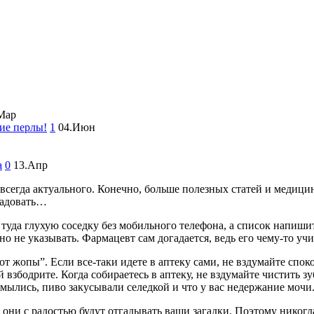
Мар
ие перлы!
1
04.Июн
а
0
13.Апр
сегда актуального. Конечно, больше полезных статей и медицин
радовать…
ь туда глухую соседку без мобильного телефона, а список напиш
не указывать. Фармацевт сам догадается, ведь его чему-то учи
 жопы”. Если все-таки идете в аптеку сами, не вздумайте спокой
й взбодрите. Когда собираетесь в аптеку, не вздумайте чистить 
мылись, пиво закусывали селедкой и что у вас недержание мочи.
 они с радостью будут отгадывать ваши загадки. Поэтому никогд