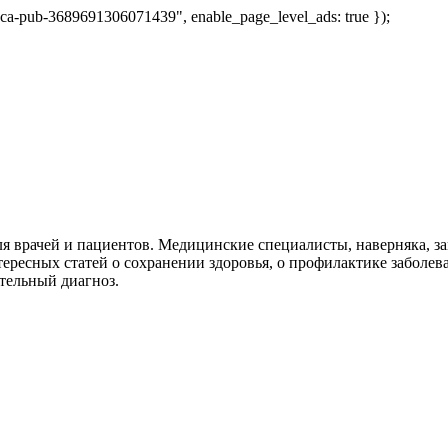
 "ca-pub-3689691306071439", enable_page_level_ads: true });
я врачей и пациентов. Медицинские специалисты, наверняка, 
тересных статей о сохранении здоровья, о профилактике заболев
тельный диагноз.