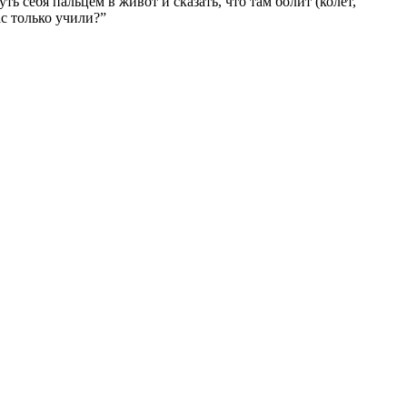
ь себя пальцем в живот и сказать, что там болит (колет,
с только учили?”