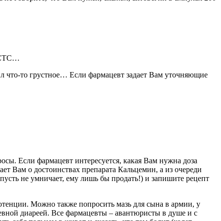
у СТС…
мнил что-то грустное… Если фармацевт задает Вам уточняющие
росы. Если фармацевт интересуется, какая Вам нужна доза
ает Вам о достоинствах препарата Кальцемин, а из очереди
(пусть не умничает, ему лишь бы продать!) и запишите рецепт
 потенции. Можно также попросить мазь для сына в армии, у
невной диареей. Все фармацевты – авантюристы в душе и с