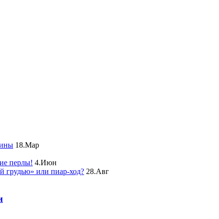
чины
18.Мар
ие перлы!
4.Июн
ой грудью» или пиар-ход?
28.Авг
и