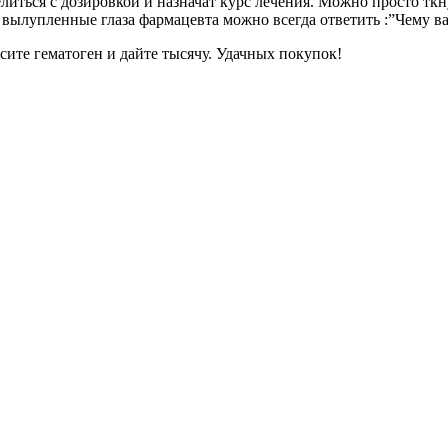
иться с дозировкой и назначат курс лечения. Можно просто ткнут
о вылупленные глаза фармацевта можно всегда ответить :”Чему ва
сите гематоген и дайте тысячу. Удачных покупок!