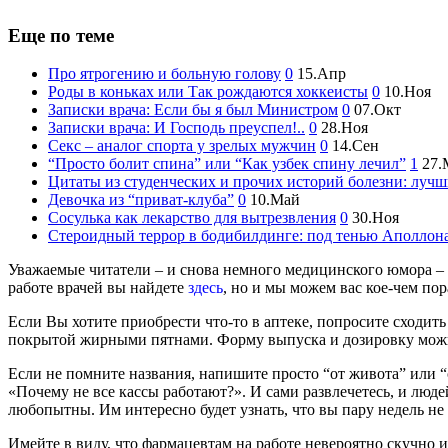
Еще по теме
Про ятрогению и больную голову
0
15.Апр
Роды в коньках или Так рождаются хоккеисты
0
10.Ноя
Записки врача: Если бы я был Министром
0
07.Окт
Записки врача: И Господь преуспел!..
0
28.Ноя
Секс – аналог спорта у зрелых мужчин
0
14.Сен
“Просто болит спина” или “Как узбек спину лечил”
1
27.
Цитаты из студенческих и прочих историй болезни: лучш
Девочка из “приват-клуба”
0
10.Май
Сосулька как лекарство для вытрезвления
0
30.Ноя
Стероидный террор в бодибилдинге: под тенью Аполлон
Уважаемые читатели – и снова немного медицинского юмора – в
работе врачей вы найдете
здесь
, но и мы можем вас кое-чем по
Если Вы хотите приобрести что-то в аптеке, попросите сходит
покрытой жирными пятнами. Форму выпуска и дозировку можно 
Если не помните названия, напишите просто “от живота” или “от
«Почему не все кассы работают?». И сами развлечетесь, и люде
любопытны. Им интересно будет узнать, что вы пару недель не 
Имейте в виду, что фармацевтам на работе невероятно скучно и