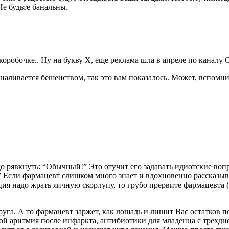
Не будьте банальны.
в коробочке.. Ну на букву Х, еще реклама шла в апреле по канал
но наливается бешенством, так это вам показалось. Может, вспо
о рявкнуть: “Обычный!” Это отучит его задавать идиотские воп
!” Если фармацевт слишком много знает и вдохновенно рассказыв
ция надо жрать яичную скорлупу, то грубо прервите фармацевта 
 друга. А то фармацевт заржет, как лошадь и лишит Вас остатков
орой аритмия после инфаркта, антибиотики для младенца с трехд