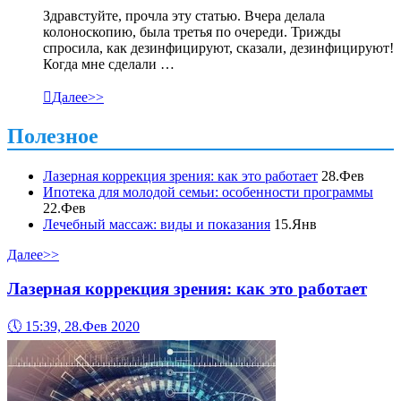
Здравстуйте, прочла эту статью. Вчера делала
колоноскопию, была третья по очереди. Трижды
спросила, как дезинфицируют, сказали, дезинфицируют!
Когда мне сделали …

Далее>>
Полезное
Лазерная коррекция зрения: как это работает
28.Фев
Ипотека для молодой семьи: особенности программы
22.Фев
Лечебный массаж: виды и показания
15.Янв
Далее>>
Лазерная коррекция зрения: как это работает
🕔
15:39, 28.Фев 2020