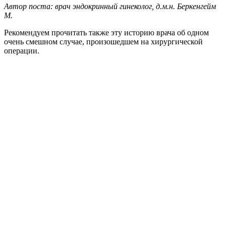
Автор поста: врач э
ндокринный
гинеколог
,
д
.
м
.
н
.
Беркенгейм
М
.
Рекомендуем прочитать также эту историю врача об одном
очень смешном случае, произошедшем на хирургической
операции.