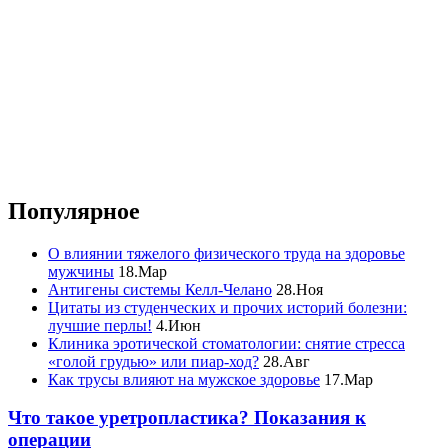
Популярное
О влиянии тяжелого физического труда на здоровье
мужчины
18.Мар
Антигены системы Келл-Челано
28.Ноя
Цитаты из студенческих и прочих историй болезни:
лучшие перлы!
4.Июн
Клиника эротической стоматологии: снятие стресса
«голой грудью» или пиар-ход?
28.Авг
Как трусы влияют на мужское здоровье
17.Мар
Что такое уретропластика? Показания к
операции