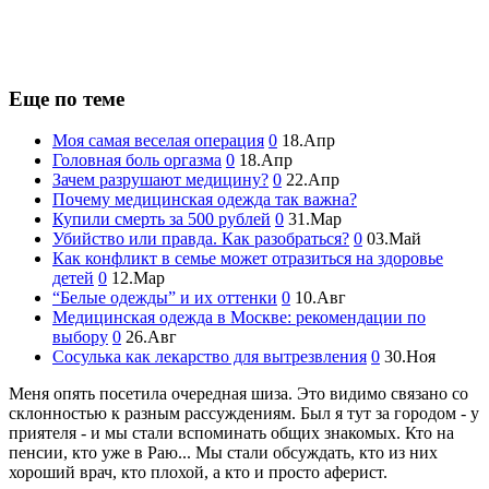
Еще по теме
Моя самая веселая операция
0
18.Апр
Головная боль оргазма
0
18.Апр
Зачем разрушают медицину?
0
22.Апр
Почему медицинская одежда так важна?
Купили смерть за 500 рублей
0
31.Мар
Убийство или правда. Как разобраться?
0
03.Май
Как конфликт в семье может отразиться на здоровье
детей
0
12.Мар
“Белые одежды” и их оттенки
0
10.Авг
Медицинская одежда в Москве: рекомендации по
выбору
0
26.Авг
Сосулька как лекарство для вытрезвления
0
30.Ноя
Меня
опять
посетила
очередная
шиза
.
Это
видимо
связано
со
склонностью
к
разным
рассуждениям
.
Был я
тут
за
городом -
у
приятеля -
и
мы
стали
вспоминать
общих
знакомых
.
Кто
на
пенсии
,
кто
уже
в
Р
аю..
.
Мы
стали
обсуждать,
кто
из
них
хороший
врач
,
кто
плохой
,
а
кто
и
просто
аферист
.