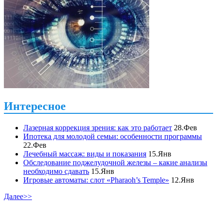
Интересное
Лазерная коррекция зрения: как это работает
28.Фев
Ипотека для молодой семьи: особенности программы
22.Фев
Лечебный массаж: виды и показания
15.Янв
Обследование поджелудочной железы – какие анализы
необходимо сдавать
15.Янв
Игровые автоматы: слот «Pharaoh’s Temple»
12.Янв
Далее>>