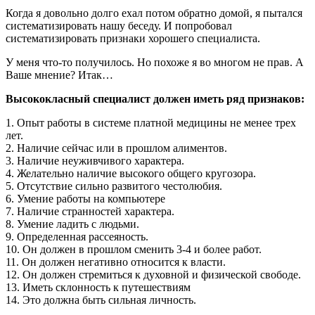
Когда
я
довольно
долго
ехал потом обратно
домой
,
я
пытался
систематизировать
нашу
беседу
. И
попробовал
систематизировать
признаки
хорошего
специалиста
.
У
меня
что-
то
получилось
.
Но
похоже
я
во
многом
не
прав
.
А
Ваше
мнение
? Итак…
Высококласный
специалист
должен
иметь
ряд
признаков
:
1
.
Опыт
работы
в
системе
платной
медицины
не
менее
трех
лет
.
2
.
Наличие
сейчас
или
в
прошлом
алиментов
.
3
.
Наличие
неуживчивого
характера
.
4
.
Желательно
наличие
высокого
общего
кругозора
.
5
.
Отсутствие
сильно
развитого
честолюбия
.
6
.
Умение
работы
на
компьютере
7
.
Наличие
странностей
характера
.
8
.
Умение
ладить
с
людьми
.
9
.
Определенная
рассеяность
.
10
.
Он
должен
в
прошлом
сменить
3
-
4
и
более
работ
.
11
.
Он
должен
негативно
относится
к
власти
.
12
.
Он
должен
стремиться
к
духовной
и
физической
свободе
.
13
.
Иметь
склонность
к
путешествиям
14
.
Это
должна
быть
сильная
личность
.