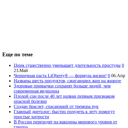
Еще по теме
Цинк существенно уменьшает длительность простуды
0
23.Май
Черничная паста LiQberry® — формула жизни!
0
06.Апр
Названы шесть продуктов, сжигающих жир на животе
Здоровые привычки сохранят больше людей, чем
современная медицина
Плохой сон после 40 лет назван первым признаком
опасной болезни
Создан браслет, спасающий от тремора рук
Главный диетолог: быстро похудеть к лету помогут
простые хитрости
В России переходят на вакцины мирового уровня от
гриппа