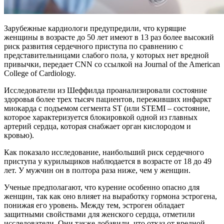
Зарубежные кардиологи предупредили, что курящие
женщины в возрасте до 50 лет имеют в 13 раз более высокий
риск развития сердечного приступа по сравнению с
представительницами слабого пола, у которых нет вредной
привычки, передает CNN со ссылкой на Journal of the American
College of Cardiology.
Исследователи из Шеффилда проанализировали состояние
здоровья более трех тысяч пациентов, переживших инфаркт
миокарда с подъемом сегмента ST (или STEMI – состояние,
которое характеризуется блокировкой одной из главных
артерий сердца, которая снабжает орган кислородом и
кровью).
Как показало исследование, наибольший риск сердечного
приступа у курильщиков наблюдается в возрасте от 18 до 49
лет. У мужчин он в полтора раза ниже, чем у женщин.
Ученые предполагают, что курение особенно опасно для
женщин, так как оно влияет на выработку гормона эстрогена,
понижая его уровень. Между тем, эстроген обладает
защитными свойствами для женского сердца, отметили
исследователи. Они также добавили, что отказ от вредной