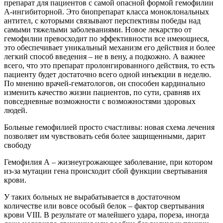
препарат для пациентов с самой опасной формой гемофилии
А-ингибиторной. Это биопрепарат класса моноклональных
антител, с которыми связывают перспективы победы над
самыми тяжелыми заболеваниями. Новое лекарство от
гемофилии превосходит по эффективности все имеющиеся,
это обеспечивает уникальный механизм его действия и более
легкий способ введения – не в вену, а подкожно. А важнее
всего, что это препарат пролонгированного действия, то есть
пациенту будет достаточно всего одной инъекции в неделю.
По мнению врачей-гематологов, он способен кардинально
изменить качество жизни пациентов, по сути, сравняв их
повседневные возможности с возможностями здоровых
людей.
Больные гемофилией просто счастливы: новая схема лечения
позволяет им чувствовать себя более защищенными, дарит
свободу
Гемофилия А – жизнеугрожающее заболевание, при котором
из-за мутации гена происходит сбой функции свертывания
крови.
У таких больных не вырабатывается в достаточном
количестве или вовсе особый белок – фактор свертывания
крови VIII. В результате от малейшего удара, пореза, иногда