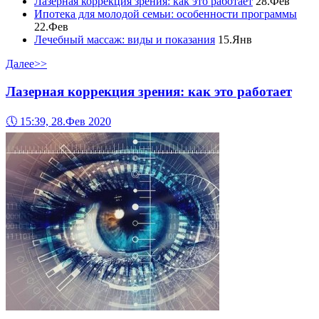
Лазерная коррекция зрения: как это работает
28.Фев
Ипотека для молодой семьи: особенности программы
22.Фев
Лечебный массаж: виды и показания
15.Янв
Далее>>
Лазерная коррекция зрения: как это работает
🕔
15:39, 28.Фев 2020