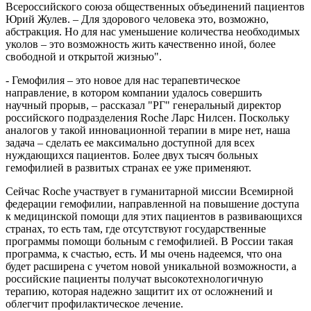
Всероссийского союза общественных объединений пациентов
Юрий Жулев. – Для здорового человека это, возможно,
абстракция. Но для нас уменьшение количества необходимых
уколов – это возможность жить качественно иной, более
свободной и открытой жизнью".
- Гемофилия – это новое для нас терапевтическое
направление, в котором компании удалось совершить
научный прорыв, – рассказал "РГ" генеральный директор
российского подразделения Roche Ларс Нилсен. Поскольку
аналогов у такой инновационной терапии в мире нет, наша
задача – сделать ее максимально доступной для всех
нуждающихся пациентов. Более двух тысяч больных
гемофилией в развитых странах ее уже применяют.
Сейчас Roche участвует в гуманитарной миссии Всемирной
федерации гемофилии, направленной на повышение доступа
к медицинской помощи для этих пациентов в развивающихся
странах, то есть там, где отсутствуют государственные
программы помощи больным с гемофилией. В России такая
программа, к счастью, есть. И мы очень надеемся, что она
будет расширена с учетом новой уникальной возможности, а
российские пациенты получат высокотехнологичную
терапию, которая надежно защитит их от осложнений и
облегчит профилактическое лечение.