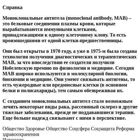
Справка
Моноклональные антитела (monoclonal antibody, MAB) –
это белковые соединения плазмы крови, которые
вырабатываются иммунными клетками,
принадлежащими к одному клеточному клону. То есть
произошедшими от одной клетки-предшественницы.
Они был открыты в 1970 году, а уже в 1975-м была создана
технология получения диагностических и терапевтических
MAB, за что впоследствии ее создатели получили
Нобелевскую премию по физиологии и медицине. Сегодня
MAB широко используются в молекулярной биологии,
биохимии и медицине. Они умеют связывать антигены, то
есть чужеродные или вредоносные клетки (в основном
белки и полисахариды), тем самым обезвреживая их.
С созданием моноклональных антител стало возможным
лечить некоторые виды рака, рассеянный склероз и другие
тяжелые заболевания, прежде не поддававшиеся терапии.
Еще больше надежд связывают с ними в перспективе.
Общество Здоровье Общество Соцсфера Соцзащита Реформа
здравоохранения
Источник