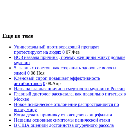
Еще по теме
Универсальный противораковый препарат
протестируют на людях
0
07.Фев
ВОЗ назвала причины, почему женщины живут дольше
мужчин
5 главных советов, как сохранить здоровые волосы
зимой
0
08.Ноя
Кленовый сироп повышает эффективность
антибиотиков
0
08.Апр
Названа главная причина смертности мужчин в России
Главный диетолог рассказала, как правильно питаться в
Москве
Новое психическое отклонение распространяется по
всему миру
Когда делать прививку от клещевого энцефалита
Названы основные симптомы панической атаки
В США оценили достоинства огуречного рассола