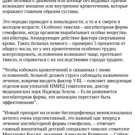
даже неловкого движения или вообще без видимых причин
возникают внешние или внутренние кровотечения, которые
поражают главным образом суставы.
Это нередко приводит к инвалидности, а то и к смерти в
молодом возрасте. Особенно тяжелая – ингибиторная форма
гемофилии, когда организм вырабатывает особые вещества-
ингибиторы, блокирующие действие фактора свертывания
крови. Таких больных немного – примерно 5 процентов от
общего числа, но у них кровотечения особенно трудно
контролировать, осложнения возникают чаще, протекают
тяжело, и справиться с их последствиями гораздо труднее.
"Чтобы избежать кровотечений и связанных с ними
осложнений, больной должен строго соблюдать назначенное
лечение, вовремя вводить фактор VIII, – поясняет заведующая
отделом коагулопатий НМИЦ гематологии, доктор
медицинских наук Надежда Зозуля. – Если развивается
ингибиторная форма, эти инъекции перестают быть
эффективными".
"Новый препарат на основе биспецифичных моноклональных
антител очень перспективный, это важный шаг вперед в
лечении ингибиторной формы гемофилии, – отмечает
главный внештатный детский специалист онколог-гематолог
Минздрава России, академик Александр Румянцев. – Сейчас