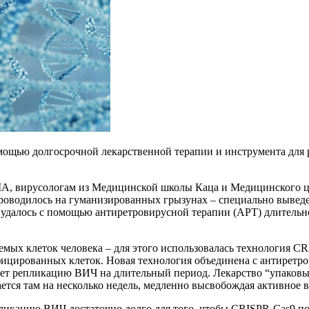
ью долгосрочной лекарственной терапии и инструмента для ре
ША, вирусологам из Медицинской школы Каца и Медицинского ц
роводилось на гуманизированных грызунах – специально выве
далось с помощью антиретровирусной терапии (АРТ) длительно
мых клеток человека – для этого использовалась технология CRI
ицированных клеток. Новая технология объединена с антиретр
т репликацию ВИЧ на длительный период. Лекарство “упаковыва
ется там на несколько недель, медленно высвобождая активное
икацию ВИЧ достаточно долго для того, чтобы CRISPR-Cas9 пол