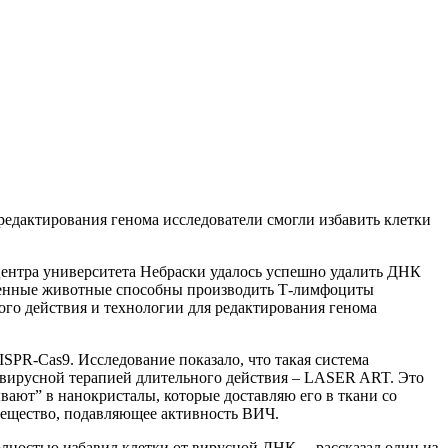
дактирования генома исследователи смогли избавить клетки
ентра университета Небраски удалось успешно удалить ДНК
денные животные способны производить Т-лимфоциты
го действия и технологии для редактирования генома
SPR-Cas9. Исследование показало, что такая система
овирусной терапией длительного действия – LASER ART. Это
ют” в нанокристалы, которые доставляю его в ткани со
 вещество, подавляющее активность ВИЧ.
ностью избавил клетки от вирусной ДНК, – рассказал один из