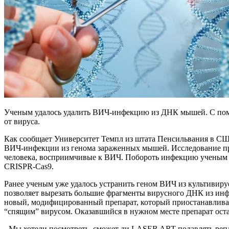
Ученым удалось удалить ВИЧ-инфекцию из ДНК мышей. С помощ
от вируса.
Как сообщает Университет Темпл из штата Пенсильвания в С
ВИЧ-инфекции из генома зараженных мышей. Исследование п
человека, восприимчивые к ВИЧ. Побороть инфекцию ученым у
CRISPR-Cas9.
Ранее ученым уже удалось устранить геном ВИЧ из культивируе
позволяет вырезать большие фрагменты вирусного ДНК из инф
новый, модифицированный препарат, который приостанавливае
“спящим” вирусом. Оказавшийся в нужном месте препарат оста
- Мы хотели посмотреть, сможет ли LASER ART подавлять репл