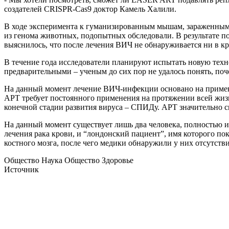
создателей CRISPR-Cas9 доктор Камель Халили.
В ходе эксперимента к гуманизированным мышам, зараженным
из генома животных, подопытных обследовали. В результате 
выяснилось, что после лечения ВИЧ не обнаруживается ни в кр
В течение года исследователи планируют испытать новую техн
предварительными – ученым до сих пор не удалось понять, по
На данный момент лечение ВИЧ-инфекции основано на примене
АРТ требует постоянного применения на протяжении всей жиз
конечной стадии развития вируса – СПИДу. АРТ значительно сн
На данный момент существует лишь два человека, полностью и
лечения рака крови, и “лондонский пациент”, имя которого п
костного мозга, после чего медики обнаружили у них отсутст
Общество Наука Общество Здоровье
Источник