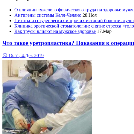
О влиянии тяжелого физического труда на здоровье муж
Антигены системы Келл-Челано
28.Ноя
Цитаты из студенческих и прочих историй болезни: лучш
Клиника эротической стоматологии: снятие стресса «гол
Как трусы влияют на мужское здоровье
17.Мар
Что такое уретропластика? Показания к операци
🕔
16:51, 4.Дек 2019