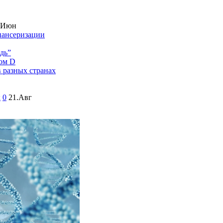
.Июн
пансеризации
дь”
ом D
в разных странах
к
0
21.Авг