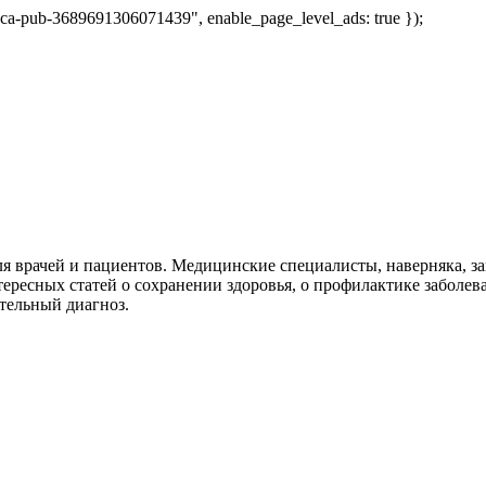
 "ca-pub-3689691306071439", enable_page_level_ads: true });
я врачей и пациентов. Медицинские специалисты, наверняка, 
тересных статей о сохранении здоровья, о профилактике заболев
тельный диагноз.