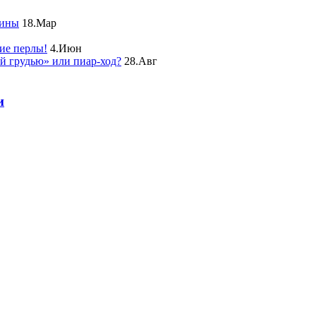
чины
18.Мар
ие перлы!
4.Июн
ой грудью» или пиар-ход?
28.Авг
и