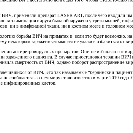
 ВИЧ, применяли препарат LASER ART, после чего вводили им 
полная элиминация вируса была обнаружена у трети мышей, ин
ови, ни в лимфоидной ткани, ни в костном мозге и головном моз
ологию борьбы ВИЧ на приматах и, если это будет возможно, на
чему некоторым зараженным мышам не удалось избавиться от вир
нии антиретровирусных препаратов. Они не избавляют от вирус
ни зараженного пациента. В случае приостановки терапии ВИЧ 
изила смертность от ВИЧ, однако поборот распространение виру
злечившихся от ВИЧ. Это так называемые “берлинский пациент” 
ока не сообщается – о нем миру стало известно в марте 2019 го
вие инфицированных клеток.