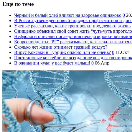
Еще по теме
Черный и белый хлеб влияют на здоровье одинаково
0
20
В России утвержден новый порядок профосмотров и дис
Ученые рассказали, какие тренировки продлевают жизнь
Онищенко объяснил свой совет жить “чуть-чуть впроголо
Нефрологи описали последствия передозировки витамин
Корреспонденты “РГ” рассказывают, как лечат и лечатся 
Сколько лет жизни отнимает грязный воздух?
Вирус Коксаки в Турции: опасно или не очень?
0
11.Окт
Протеиновые коктейли не всегда полезны для тренирово
В ожидании чуда: у вас будет малыш!
0
06.Апр