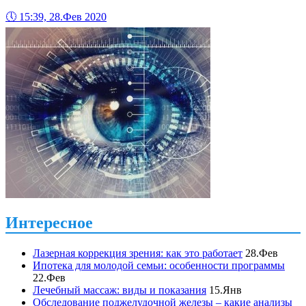
🕔
15:39, 28.Фев 2020
Интересное
Лазерная коррекция зрения: как это работает
28.Фев
Ипотека для молодой семьи: особенности программы
22.Фев
Лечебный массаж: виды и показания
15.Янв
Обследование поджелудочной железы – какие анализы