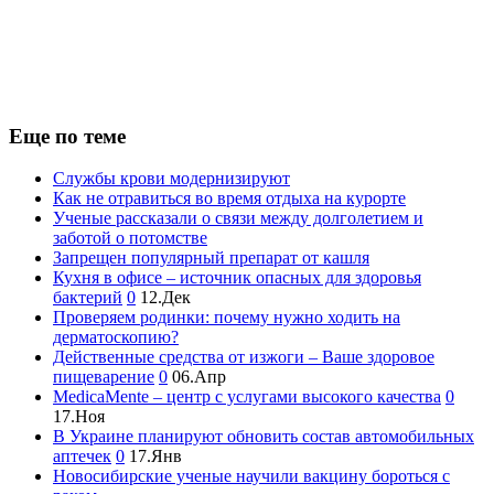
Еще по теме
Службы крови модернизируют
Как не отравиться во время отдыха на курорте
Ученые рассказали о связи между долголетием и
заботой о потомстве
Запрещен популярный препарат от кашля
Кухня в офисе – источник опасных для здоровья
бактерий
0
12.Дек
Проверяем родинки: почему нужно ходить на
дерматоскопию?
Действенные средства от изжоги – Ваше здоровое
пищеварение
0
06.Апр
MedicaMente – центр с услугами высокого качества
0
17.Ноя
В Украине планируют обновить состав автомобильных
аптечек
0
17.Янв
Новосибирские ученые научили вакцину бороться с