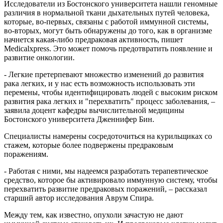
Исследователи из Бостонского университета нашли геномные
различия в нормальной ткани дыхательных путей человека,
которые, во-первых, связаны с работой иммунной системы,
во-вторых, могут быть обнаружены до того, как в организме
начнется какая-либо предраковая активность, пишет
Medicalxpress. Это может помочь предотвратить появление и
развитие онкологии.
- Легкие претерпевают множество изменений до развития
рака легких, и у нас есть возможность использовать эти
перемены, чтобы идентифицировать людей с высоким риском
развития рака легких и "перехватить" процесс заболевания, –
заявила доцент кафедры вычислительной медицины
Бостонского университета Дженнифер Бин.
Специалисты намерены сосредоточиться на курильщиках со
стажем, которые более подвержены предраковым
поражениям.
- Работая с ними, мы надеемся разработать терапевтическое
средство, которое бы активировало иммунную систему, чтобы
перехватить развитие предраковых поражений, – рассказал
старший автор исследования Аврум Спира.
Между тем, как известно, опухоли зачастую не дают