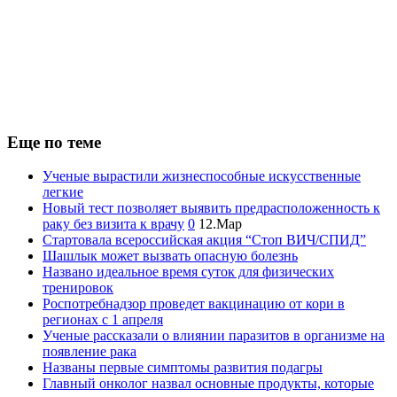
Еще по теме
Ученые вырастили жизнеспособные искусственные
легкие
Новый тест позволяет выявить предрасположенность к
раку без визита к врачу
0
12.Мар
Стартовала всероссийская акция “Стоп ВИЧ/СПИД”
Шашлык может вызвать опасную болезнь
Названо идеальное время суток для физических
тренировок
Роспотребнадзор проведет вакцинацию от кори в
регионах с 1 апреля
Ученые рассказали о влиянии паразитов в организме на
появление рака
Названы первые симптомы развития подагры
Главный онколог назвал основные продукты, которые