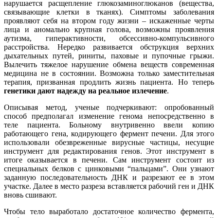
нарушается расщепление глюкозаминоглюканов (вещества,
связывающие клетки в тканях). Симптомы заболевания
проявляют себя на втором году жизни – искаженные черты
лица и аномально крупная голова, возможны проявления
аутизма, гиперактивности, обсессивно-компульсивного
расстройства. Нередко развивается обструкция верхних
дыхательных путей, риниты, паховые и пупочные грыжи.
Вылечить тяжелое нарушение обмена веществ современная
медицина не в состоянии. Возможна только заместительная
терапия, призванная продлить жизнь пациента. Но теперь
генетики дают надежду на реальное излечение
.
Описывая метод, ученые подчеркивают: опробованный
способ предполагал изменение генома непосредственно в
теле пациента. Больному внутривенно ввели копию
работающего гена, кодирующего фермент печени. Для этого
использовали обезвреженные вирусные частицы, несущие
инструмент для редактирования генов. Этот инструмент в
итоге оказывается в печени. Сам инструмент состоит из
специальных белков с цинковыми “пальцами”. Они узнают
заданную последовательность ДНК и разрезают ее в этом
участке. Далее в место разреза вставляется рабочий ген и ДНК
вновь сшивают.
Чтобы тело выработало достаточное количество фермента,