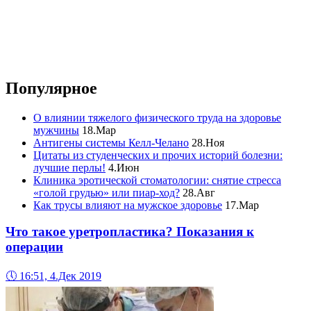
Популярное
О влиянии тяжелого физического труда на здоровье
мужчины
18.Мар
Антигены системы Келл-Челано
28.Ноя
Цитаты из студенческих и прочих историй болезни:
лучшие перлы!
4.Июн
Клиника эротической стоматологии: снятие стресса
«голой грудью» или пиар-ход?
28.Авг
Как трусы влияют на мужское здоровье
17.Мар
Что такое уретропластика? Показания к
операции
🕔
16:51, 4.Дек 2019