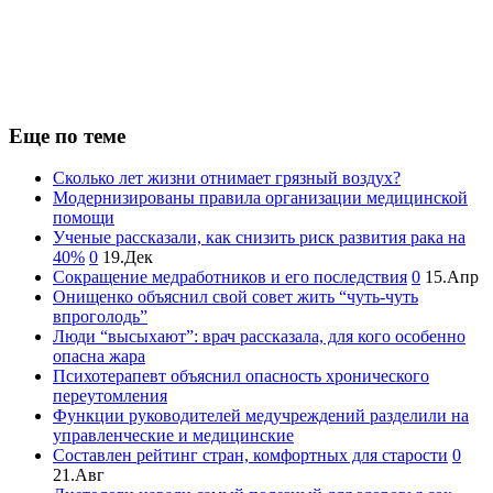
Еще по теме
Сколько лет жизни отнимает грязный воздух?
Модернизированы правила организации медицинской
помощи
Ученые рассказали, как снизить риск развития рака на
40%
0
19.Дек
Сокращение медработников и его последствия
0
15.Апр
Онищенко объяснил свой совет жить “чуть-чуть
впроголодь”
Люди “высыхают”: врач рассказала, для кого особенно
опасна жара
Психотерапевт объяснил опасность хронического
переутомления
Функции руководителей медучреждений разделили на
управленческие и медицинские
Составлен рейтинг стран, комфортных для старости
0
21.Авг