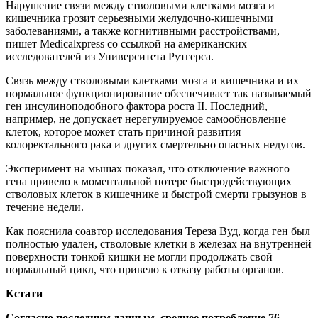
Нарушение связи между стволовыми клетками мозга и
кишечника грозит серьезными желудочно-кишечными
заболеваниями, а также когнитивными расстройствами,
пишет Medicalxpress со ссылкой на американских
исследователей из Университета Рутгерса.
Связь между стволовыми клетками мозга и кишечника и их
нормальное функционирование обеспечивает так называемый
ген инсулиноподобного фактора роста II. Последний,
например, не допускает нерегулируемое самообновление
клеток, которое может стать причиной развития
колоректального рака и других смертельно опасных недугов.
Эксперимент на мышах показал, что отключение важного
гена привело к моментальной потере быстродействующих
стволовых клеток в кишечнике и быстрой смерти грызунов в
течение недели.
Как пояснила соавтор исследования Тереза ​​Вуд, когда ген был
полностью удален, стволовые клетки в железах на внутренней
поверхности тонкой кишки не могли продолжать свой
нормальный цикл, что привело к отказу работы органов.
Кстати
Согласно последним
данным
, среднее потребление 76