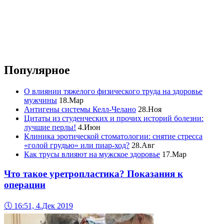
Популярное
О влиянии тяжелого физического труда на здоровье
мужчины
18.Мар
Антигены системы Келл-Челано
28.Ноя
Цитаты из студенческих и прочих историй болезни:
лучшие перлы!
4.Июн
Клиника эротической стоматологии: снятие стресса
«голой грудью» или пиар-ход?
28.Авг
Как трусы влияют на мужское здоровье
17.Мар
Что такое уретропластика? Показания к
операции
🕔
16:51, 4.Дек 2019