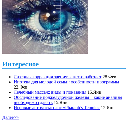
Интересное
Лазерная коррекция зрения: как это работает
28.Фев
Ипотека для молодой семьи: особенности программы
22.Фев
Лечебный массаж: виды и показания
15.Янв
Обследование поджелудочной железы – какие анализы
необходимо сдавать
15.Янв
Игровые автоматы: слот «Pharaoh’s Temple»
12.Янв
Далее>>