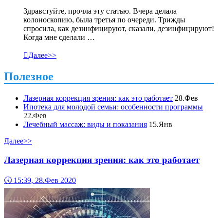
Здравстуйте, прочла эту статью. Вчера делала
колоноскопию, была третья по очереди. Трижды
спросила, как дезинфицируют, сказали, дезинфицируют!
Когда мне сделали …

Далее>>
Полезное
Лазерная коррекция зрения: как это работает
28.Фев
Ипотека для молодой семьи: особенности программы
22.Фев
Лечебный массаж: виды и показания
15.Янв
Далее>>
Лазерная коррекция зрения: как это работает
🕔
15:39, 28.Фев 2020