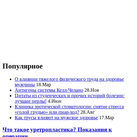
Популярное
О влиянии тяжелого физического труда на здоровье
мужчины
18.Мар
Антигены системы Келл-Челано
28.Ноя
Цитаты из студенческих и прочих историй болезни:
лучшие перлы!
4.Июн
Клиника эротической стоматологии: снятие стресса
«голой грудью» или пиар-ход?
28.Авг
Как трусы влияют на мужское здоровье
17.Мар
Что такое уретропластика? Показания к
операции