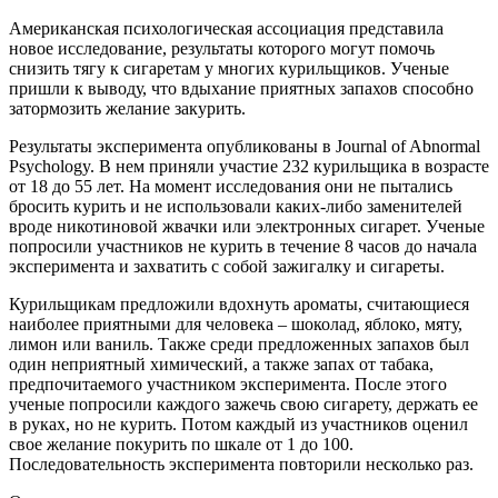
Американская психологическая ассоциация представила
новое исследование, результаты которого могут помочь
снизить тягу к сигаретам у многих курильщиков. Ученые
пришли к выводу, что вдыхание приятных запахов способно
затормозить желание закурить.
Результаты эксперимента опубликованы в Journal of Abnormal
Psychology. В нем приняли участие 232 курильщика в возрасте
от 18 до 55 лет. На момент исследования они не пытались
бросить курить и не использовали каких-либо заменителей
вроде никотиновой жвачки или электронных сигарет. Ученые
попросили участников не курить в течение 8 часов до начала
эксперимента и захватить с собой зажигалку и сигареты.
Курильщикам предложили вдохнуть ароматы, считающиеся
наиболее приятными для человека – шоколад, яблоко, мяту,
лимон или ваниль. Также среди предложенных запахов был
один неприятный химический, а также запах от табака,
предпочитаемого участником эксперимента. После этого
ученые попросили каждого зажечь свою сигарету, держать ее
в руках, но не курить. Потом каждый из участников оценил
свое желание покурить по шкале от 1 до 100.
Последовательность эксперимента повторили несколько раз.