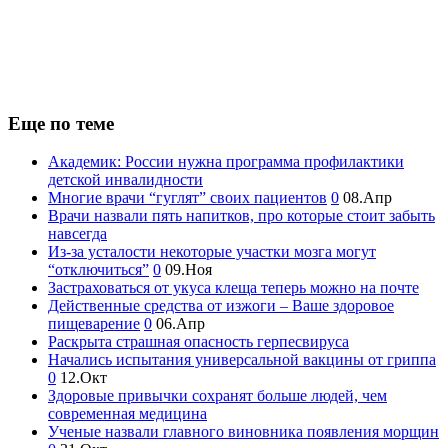
Еще по теме
Академик: России нужна программа профилактики
детской инвалидности
Многие врачи “гуглят” своих пациентов
0
08.Апр
Врачи назвали пять напитков, про которые стоит забыть
навсегда
Из-за усталости некоторые участки мозга могут
“отключиться”
0
09.Ноя
Застраховаться от укуса клеща теперь можно на почте
Действенные средства от изжоги – Ваше здоровое
пищеварение
0
06.Апр
Раскрыта страшная опасность герпесвируса
Начались испытания универсальной вакцины от гриппа
0
12.Окт
Здоровые привычки сохранят больше людей, чем
современная медицина
Ученые назвали главного виновника появления морщин