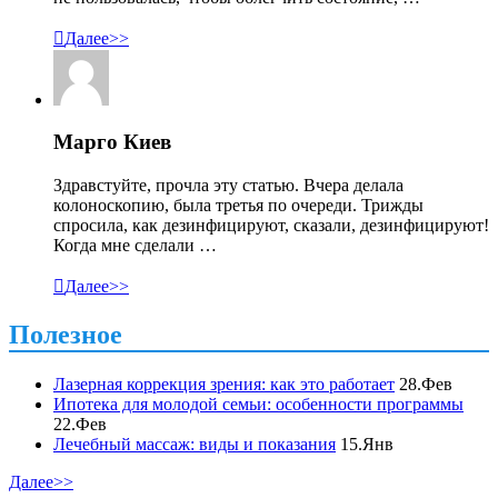

Далее>>
Марго Киев
Здравстуйте, прочла эту статью. Вчера делала
колоноскопию, была третья по очереди. Трижды
спросила, как дезинфицируют, сказали, дезинфицируют!
Когда мне сделали …

Далее>>
Полезное
Лазерная коррекция зрения: как это работает
28.Фев
Ипотека для молодой семьи: особенности программы
22.Фев
Лечебный массаж: виды и показания
15.Янв
Далее>>