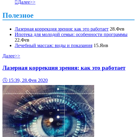

Далее>>
Полезное
Лазерная коррекция зрения: как это работает
28.Фев
Ипотека для молодой семьи: особенности программы
22.Фев
Лечебный массаж: виды и показания
15.Янв
Далее>>
Лазерная коррекция зрения: как это работает
🕔
15:39, 28.Фев 2020