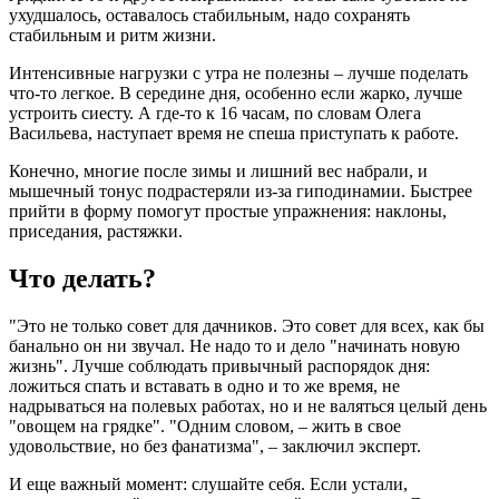
ухудшалось, оставалось стабильным, надо сохранять
стабильным и ритм жизни.
Интенсивные нагрузки с утра не полезны – лучше поделать
что-то легкое. В середине дня, особенно если жарко, лучше
устроить сиесту. А где-то к 16 часам, по словам Олега
Васильева, наступает время не спеша приступать к работе.
Конечно, многие после зимы и лишний вес набрали, и
мышечный тонус подрастеряли из-за гиподинамии. Быстрее
прийти в форму помогут простые упражнения: наклоны,
приседания, растяжки.
Что делать?
"Это не только совет для дачников. Это совет для всех, как бы
банально он ни звучал. Не надо то и дело "начинать новую
жизнь". Лучше соблюдать привычный распорядок дня:
ложиться спать и вставать в одно и то же время, не
надрываться на полевых работах, но и не валяться целый день
"овощем на грядке". "Одним словом, – жить в свое
удовольствие, но без фанатизма", – заключил эксперт.
И еще важный момент: слушайте себя. Если устали,