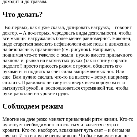
доходит и до травмы.
Что делать?
"Во-первых, как я уже сказал, дозировать нагрузку, – говорит
доктор. – А во-вторых, чередовать виды деятельности, чтобы
все мышцы нагружались более-менее равномерно". Наконец,
надо стараться заменять нефизиологичные позы и движения
на безопасные, правильные (см. рисунок). Например,
поднимая что-то тяжелое с земли, нужно вместо привычного
наклона и рывка на вытянутых руках (так и спину сорвать
недолго!) просто присесть рядом с грузом, обхватить его
руками и и поднять за счет силы выпрямляемых ног. Или
еще. Вам нужно сделать что-то на высоте – ветку, например,
спилить. Правильно не тянуться вверх всем корпусом и и
вытянутой рукой, а воспользоваться стремянкой так, чтобы
руки работали на уровне груди.
Соблюдаем режим
Многие на даче резко меняют привычный ритм жизни. Кто-то
чувствует необходимость отоспаться и валяется с утра в
кровати. Кто-то, наоборот, вскакивает чуть свет – и бегом на
грядки. И то и другое неправильно. Чтобы самочувствие не