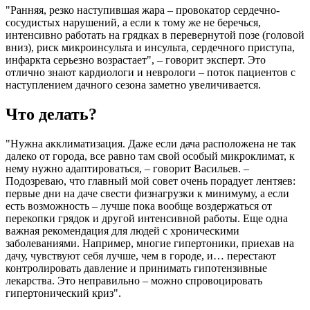
"Ранняя, резко наступившая жара – провокатор сердечно-
сосудистых нарушений, а если к тому же не беречься,
интенсивно работать на грядках в перевернутой позе (головой
вниз), риск микроинсульта и инсульта, сердечного приступа,
инфаркта серьезно возрастает", – говорит эксперт. Это
отлично знают кардиологи и неврологи – поток пациентов с
наступлением дачного сезона заметно увеличивается.
Что делать?
"Нужна акклиматизация. Даже если дача расположена не так
далеко от города, все равно там свой особый микроклимат, к
нему нужно адаптироваться, – говорит Васильев. –
Подозреваю, что главный мой совет очень порадует лентяев:
первые дни на даче свести физнагрузки к минимуму, а если
есть возможность – лучше пока вообще воздержаться от
перекопки грядок и другой интенсивной работы. Еще одна
важная рекомендация для людей с хроническими
заболеваниями. Например, многие гипертоники, приехав на
дачу, чувствуют себя лучше, чем в городе, и… перестают
контролировать давление и принимать гипотензивные
лекарства. Это неправильно – можно спровоцировать
гипертонический криз".