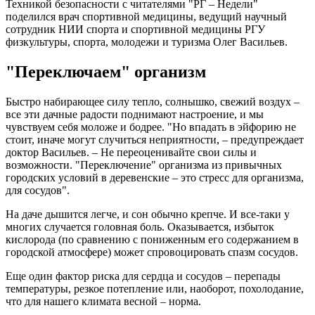
Техникой безопасности с читателями "РГ – Недели"
поделился врач спортивной медицины, ведущий научный
сотрудник НИИ спорта и спортивной медицины РГУ
физкультуры, спорта, молодежи и туризма Олег Васильев.
"Переключаем" организм
Быстро набирающее силу тепло, солнышко, свежий воздух –
все эти дачные радости поднимают настроение, и мы
чувствуем себя моложе и бодрее. "Но впадать в эйфорию не
стоит, иначе могут случиться неприятности, – предупреждает
доктор Васильев. – Не переоценивайте свои силы и
возможности. "Переключение" организма из привычных
городских условий в деревенские – это стресс для организма,
для сосудов".
На даче дышится легче, и сон обычно крепче. И все-таки у
многих случается головная боль. Оказывается, избыток
кислорода (по сравнению с пониженным его содержанием в
городской атмосфере) может спровоцировать спазм сосудов.
Еще один фактор риска для сердца и сосудов – перепады
температуры, резкое потепление или, наоборот, похолодание,
что для нашего климата весной – норма.