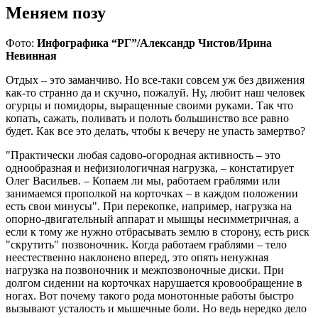
Меняем позу
Фото:
Инфографика “РГ”/Александр Чистов/Ирина
Невинная
Отдых – это заманчиво. Но все-таки совсем уж без движения
как-то странно да и скучно, пожалуй. Ну, любит наш человек
огурцы и помидоры, выращенные своими руками. Так что
копать, сажать, поливать и полоть большинство все равно
будет. Как все это делать, чтобы к вечеру не упасть замертво?
"Практически любая садово-огородная активность – это
однообразная и нефизиологичная нагрузка, – констатирует
Олег Васильев. – Копаем ли мы, работаем граблями или
занимаемся прополкой на корточках – в каждом положении
есть свои минусы". При перекопке, например, нагрузка на
опорно-двигательный аппарат и мышцы несимметричная, а
если к тому же нужно отбрасывать землю в сторону, есть риск
"скрутить" позвоночник. Когда работаем граблями – тело
неестественно наклонено вперед, это опять ненужная
нагрузка на позвоночник и межпозвоночные диски. При
долгом сидении на корточках нарушается кровообращение в
ногах. Вот почему такого рода монотонные работы быстро
вызывают усталость и мышечные боли. Но ведь нередко дело