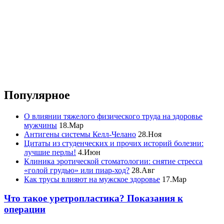
Популярное
О влиянии тяжелого физического труда на здоровье
мужчины
18.Мар
Антигены системы Келл-Челано
28.Ноя
Цитаты из студенческих и прочих историй болезни:
лучшие перлы!
4.Июн
Клиника эротической стоматологии: снятие стресса
«голой грудью» или пиар-ход?
28.Авг
Как трусы влияют на мужское здоровье
17.Мар
Что такое уретропластика? Показания к
операции