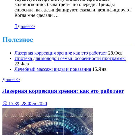
колоноскопию, была третья по очереди. Трижды
спросила, как дезинфицируют, сказали, дезинфицируют!
Когда мне сделали …

Далее>>
Полезное
Лазерная коррекция зрения: как это работает
28.Фев
Ипотека для молодой семьи: особенности программы
22.Фев
Лечебный массаж: виды и показания
15.Янв
Далее>>
Лазерная коррекция зрения: как это работает
🕔
15:39, 28.Фев 2020