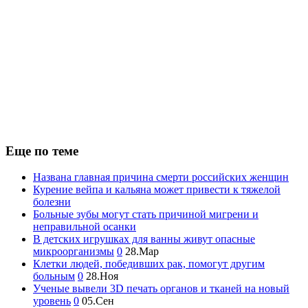
Еще по теме
Названа главная причина смерти российских женщин
Курение вейпа и кальяна может привести к тяжелой
болезни
Больные зубы могут стать причиной мигрени и
неправильной осанки
В детских игрушках для ванны живут опасные
микроорганизмы
0
28.Мар
Клетки людей, победивших рак, помогут другим
больным
0
28.Ноя
Ученые вывели 3D печать органов и тканей на новый
уровень
0
05.Сен