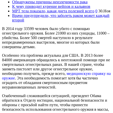
Обнаружены причины неизлечимости рака
К чему приводит курение вейпов и кальянов
МРТ тела показало, какая диета полезней всего
0
30.Ноя
Врачи предупредили, что заболеть раком может каждый
второй
В 2014 году 33599 человек было убито с помощью
огнестрельного оружия. Более 21000 из них суициды, 11000 –
убийства. Более 500 смертей наступило в результате
непреднамеренных выстрелов, многие из которых были
совершены детьми.
Особенно эта проблема актуальна для США. В 2013 более
84000 американцев обращались к неотложной помощи при не
смертельных огнестрельных ранах. В нашей стране, чтобы
заиметь пистолет или другое огнестрельное оружие,
необходимо получить, прежде всего,
медицинскую справку на
оружие
. Эта необходимость помогает хотя бы частично
оградить от обладания смертоносным предметом
неуравновешенных личностей.
Озабоченный сложившейся ситуацией, президент Обама
обратился к Отделу юстиции, национальной безопасности и
обороны с просьбой найти пути, чтобы принести
безопасность использования огнестрельного оружия в массы,