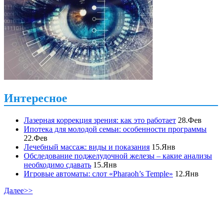
Интересное
Лазерная коррекция зрения: как это работает
28.Фев
Ипотека для молодой семьи: особенности программы
22.Фев
Лечебный массаж: виды и показания
15.Янв
Обследование поджелудочной железы – какие анализы
необходимо сдавать
15.Янв
Игровые автоматы: слот «Pharaoh’s Temple»
12.Янв
Далее>>