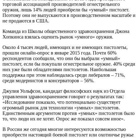
торговой ассоциацией производителей огнестрельного
оружия, лишь 14% людей приобрели бы «умный» пистолет.
Поэтому они не выпускаются в производственном масштабе и
не продаются в США.
Команда из Школы общественного здравоохранения Джона
Хопкинса взялась оценить рынок «умного» оружия.
Около 4 тысяч людей, имеющих и не имеющих пистолеты,
прошли онлайн-опрос в январе 2015 года. Почти 60%
респондентов сообщили, что они бы выбрали «умный»
пистолет, если бы покупали огнестрельное оружие. 40% среди
них уже были обладателями пистолетов. Наибольшая
поддержка при этом наблюдалась среди либералов – 71%,
среди модернистов и консерваторов – 56%.
Джулия Уольфсон, кандидат философских наук из Отдела
управления здравоохранением говорит о результатах так:
«Исследование показало, что потенциально существует
огромный рынок для технологии «умных» пистолетов.
Единственным аргументом против «умных» пистолетов было
то, что люди их не хотят. Опрос же показал совсем иное».
В России же сегодня многие интересуются возможностью
приобрести настоящий боевой пистолет или охотничье ружье