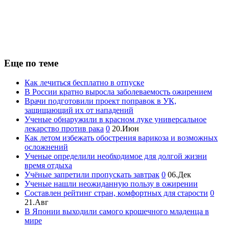
Еще по теме
Как лечиться бесплатно в отпуске
В России кратно выросла заболеваемость ожирением
Врачи подготовили проект поправок в УК,
защищающий их от нападений
Ученые обнаружили в красном луке универсальное
лекарство против рака
0
20.Июн
Как летом избежать обострения варикоза и возможных
осложнений
Ученые определили необходимое для долгой жизни
время отдыха
Учёные запретили пропускать завтрак
0
06.Дек
Ученые нашли неожиданную пользу в ожирении
Составлен рейтинг стран, комфортных для старости
0
21.Авг
В Японии выходили самого крошечного младенца в
мире