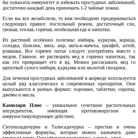
бы повысить иммунитет и избежать простудных заболеваний,
достаточно каждый день принимать 1-2 чайные ложки.
Если вы все жезаболели, то вам необходимо придерживаться
следующих правил: постельный режим, достаточный сон,
свежая, теплая, горячая, необильная еда и напитки.
Из растений особенно полезны: имбирь, куркума, корица,
солодка, базилик, мята, аир, мать-и-мачеха, шалфей, алтей,
ромашка. Все горячее питье следует употреблять вместе с
медом. Главное, не растворять мед в горячих напитках, так
как это превращает его в яд. Можно рассасывать мед со
щепоткой сухого имбиря, куркумы или молотой гвоздики.
Для лечения простудных заболеваний в аюрведе используется
целый ряд классических и современных препаратов. Они
выпускаются в разных формах: порошки, таблетки, сиропы,
джемы и масла.
Камилари Плюс
– уникальное сочетание растительных
ингредиентов, имеющая противовирусное и
иммуностимулирующее действие.
Ситопаладичурна и Талисадичурна – простые и очень
эффективные формулы, которые можно назначать даже
грудным детям. Они убирают воспаление, кашель, слизь.