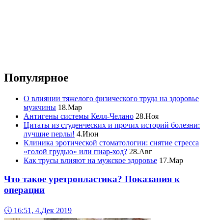
Популярное
О влиянии тяжелого физического труда на здоровье
мужчины
18.Мар
Антигены системы Келл-Челано
28.Ноя
Цитаты из студенческих и прочих историй болезни:
лучшие перлы!
4.Июн
Клиника эротической стоматологии: снятие стресса
«голой грудью» или пиар-ход?
28.Авг
Как трусы влияют на мужское здоровье
17.Мар
Что такое уретропластика? Показания к
операции
🕔
16:51, 4.Дек 2019