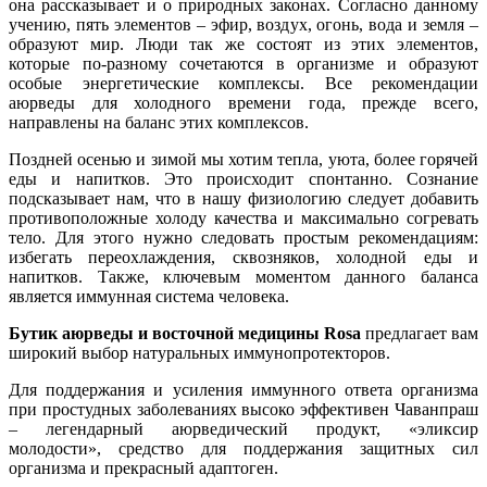
она рассказывает и о природных законах. Согласно данному
учению, пять элементов – эфир, воздух, огонь, вода и земля –
образуют мир. Люди так же состоят из этих элементов,
которые по-разному сочетаются в организме и образуют
особые энергетические комплексы. Все рекомендации
аюрведы для холодного времени года, прежде всего,
направлены на баланс этих комплексов.
Поздней осенью и зимой мы хотим тепла, уюта, более горячей
еды и напитков. Это происходит спонтанно. Сознание
подсказывает нам, что в нашу физиологию следует добавить
противоположные холоду качества и максимально согревать
тело. Для этого нужно следовать простым рекомендациям:
избегать переохлаждения, сквозняков, холодной еды и
напитков. Также, ключевым моментом данного баланса
является иммунная система человека.
Бутик аюрведы и восточной медицины Rosa
предлагает вам
широкий выбор натуральных иммунопротекторов.
Для поддержания и усиления иммунного ответа организма
при простудных заболеваниях высоко эффективен Чаванпраш
– легендарный аюрведический продукт, «эликсир
молодости», средство для поддержания защитных сил
организма и прекрасный адаптоген.