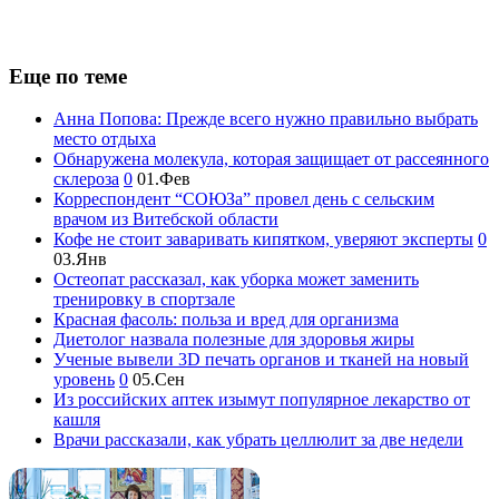
Еще по теме
Анна Попова: Прежде всего нужно правильно выбрать
место отдыха
Обнаружена молекула, которая защищает от рассеянного
склероза
0
01.Фев
Корреспондент “СОЮЗа” провел день с сельским
врачом из Витебской области
Кофе не стоит заваривать кипятком, уверяют эксперты
0
03.Янв
Остеопат рассказал, как уборка может заменить
тренировку в спортзале
Красная фасоль: польза и вред для организма
Диетолог назвала полезные для здоровья жиры
Ученые вывели 3D печать органов и тканей на новый
уровень
0
05.Сен
Из российских аптек изымут популярное лекарство от
кашля
Врачи рассказали, как убрать целлюлит за две недели