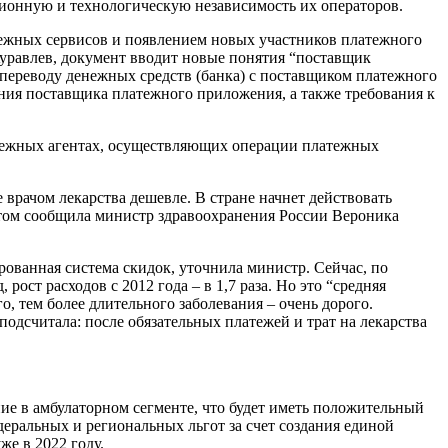
ационную и технологическую независимость их операторов.
тежных сервисов и появлением новых участников платежного
уравлев, документ вводит новые понятия “поставщик
 переводу денежных средств (банка) с поставщиком платежного
ния поставщика платежного приложения, а также требования к
латежных агентах, осуществляющих операции платежных
врачом лекарства дешевле. В стране начнет действовать
 этом сообщила министр здравоохранения России Вероника
рованная система скидок, уточнила министр. Сейчас, по
ост расходов с 2012 года – в 1,7 раза. Но это “средняя
го, тем более длительного заболевания – очень дорого.
одсчитала: после обязательных платежей и трат на лекарства
ие в амбулаторном сегменте, что будет иметь положительный
деральных и региональных льгот за счет создания единой
е в 2022 году.