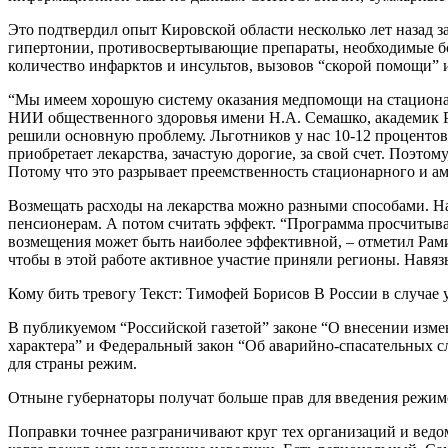
Это подтвердил опыт Кировской области несколько лет назад з
гипертонии, противосвертывающие препараты, необходимые бол
количество инфарктов и инсультов, вызовов “скорой помощи” 
“Мы имеем хорошую систему оказания медпомощи на стациона
НИИ общественного здоровья имени Н.А. Семашко, академик Р
решили основную проблему. Льготников у нас 10-12 процентов 
приобретает лекарства, зачастую дорогие, за свой счет. Поэто
Потому что это разрывает преемственность стационарного и ам
Возмещать расходы на лекарства можно разными способами. Нап
пенсионерам. А потом считать эффект. “Программа просчитыва
возмещения может быть наиболее эффективной, – отметил Рамил
чтобы в этой работе активное участие приняли регионы. Навяз
Кому бить тревогу Текст: Тимофей Борисов В России в случае
В публикуемом “Российской газетой” законе “О внесении изме
характера” и Федеральный закон “Об аварийно-спасательных с
для страны режим.
Отныне губернаторы получат больше прав для введения режимо
Поправки точнее разграничивают круг тех организаций и ведо