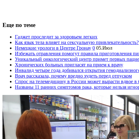
Еще по теме
Гаджет проследит за здоровьем легких
Как язык тела влияет на сексуальную привлекательность?
Немецкие урологи в Центре Гронау
0
05.Июл
Избежать отравления помогут правила приготовления п
Уникальный онкологический центр примет первых пацие
Хронических больных пригласят на прием к врачу
Инвалид четыре года добивался открытия гемодиализног
Врач рассказала, почему вредно худеть перед отпуском
Спрос на телемедицину в России может вырасти вдвое в
Названы 11 ранних симптомов рака, которые нельзя игно