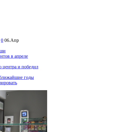
0
06.Апр
ищи
нтов в апреле
о центра и победил
 ближайшие годы
рировать