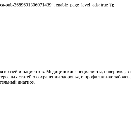
 "ca-pub-3689691306071439", enable_page_level_ads: true });
я врачей и пациентов. Медицинские специалисты, наверняка, 
тересных статей о сохранении здоровья, о профилактике заболев
тельный диагноз.