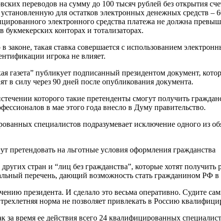
ских переводов на сумму до 100 тысяч рублей без открытия сче
становленную для остатков электронных денежных средств – 6
ированного электронного средства платежа не должна превышат
 букмекерских конторах и тотализаторах.
 в законе, такая ставка совершается с использованием электронн
ентификации игрока не влияет.
кая газета” публикует подписанный президентом документ, кото
т в силу через 90 дней после опубликования документа.
 истечении которого такие претенденты смогут получить гражда
ессионалов в мае этого года внесло в Думу правительство.
ованных специалистов подразумевает исключение одного из об
ут претендовать на льготные условия оформления гражданства
 других стран и “лиц без гражданства”, которые хотят получить р
иальный перечень, дающий возможность стать гражданином РФ в
нию президента. И сделало это весьма оперативно. Судите сами
 трехлетняя норма не позволяет привлекать в Россию квалифиц
 как за время ее действия всего 24 квалифицированных специали