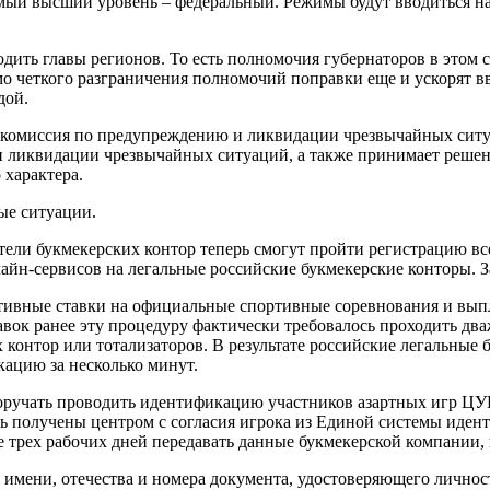
мый высший уровень – федеральный. Режимы будут вводиться на
дить главы регионов. То есть полномочия губернаторов в этом 
 четкого разграничения полномочий поправки еще и ускорят вв
дой.
 комиссия по предупреждению и ликвидации чрезвычайных ситу
и ликвидации чрезвычайных ситуаций, а также принимает реше
характера.
ые ситуации.
ели букмекерских контор теперь смогут пройти регистрацию вс
йн-сервисов на легальные российские букмекерские конторы. За
ивные ставки на официальные спортивные соревнования и выпла
ок ранее эту процедуру фактически требовалось проходить дваж
контор или тотализаторов. В результате российские легальные
ацию за несколько минут.
 поручать проводить идентификацию участников азартных игр Ц
ть получены центром с согласия игрока из Единой системы иде
ех рабочих дней передавать данные букмекерской компании, в
мени, отечества и номера документа, удостоверяющего личност