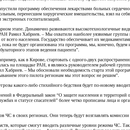
апустили программу обеспечения лекарствами больных сердечно-
ьным, перенесшим хирургические вмешательства, взял на себя о
и экстренных госпитализаций.
рном этапе. Динамично развиваются высокотехнологичные вид
АН Рамил Хабриев. – Мы охватили наиболее уязвимые группы н
от всего населения. Государство обеспечивает их медикаментам
му, пока не будет организована эта программа, мы, конечно, буд
булаторного этапов ведения пациента”.
ример, как в Кирове, стартовать с одного-двух распространенн
лась на площадке РАН, я являюсь руководителем рабочей группы
 Хабриев. – Мы обосновали необходимость старта этой программ
ыванием этого пилота регионам мы этот вопрос не решим”.
 угрозы какого-либо стихийного бедствия будет по-новому вводи
нений в Федеральный закон “О защите населения и территорий 
лужбах и статусе спасателей” более четко прописаны лица и ор
в ЧС в своих регионах. Они теперь будут возглавлять комисси
мств, которые смогут вводить различные уровни режима ЧС. Таки