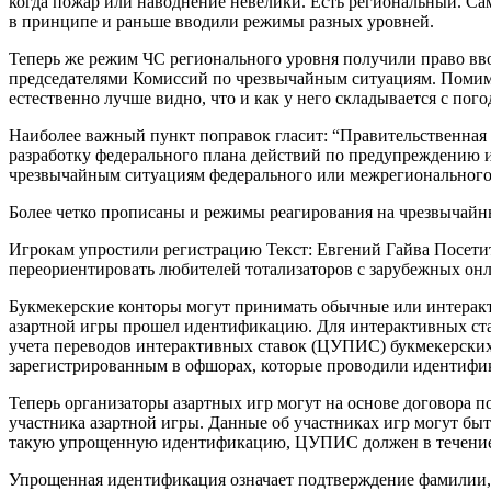
когда пожар или наводнение невелики. Есть региональный. Са
в принципе и раньше вводили режимы разных уровней.
Теперь же режим ЧС регионального уровня получили право вво
председателями Комиссий по чрезвычайным ситуациям. Помимо
естественно лучше видно, что и как у него складывается с пого
Наиболее важный пункт поправок гласит: “Правительственная
разработку федерального плана действий по предупреждению 
чрезвычайным ситуациям федерального или межрегионального 
Более четко прописаны и режимы реагирования на чрезвычайн
Игрокам упростили регистрацию Текст: Евгений Гайва Посетит
переориентировать любителей тотализаторов с зарубежных онла
Букмекерские конторы могут принимать обычные или интеракт
азартной игры прошел идентификацию. Для интерактивных став
учета переводов интерактивных ставок (ЦУПИС) букмекерских 
зарегистрированным в офшорах, которые проводили идентифик
Теперь организаторы азартных игр могут на основе договора
участника азартной игры. Данные об участниках игр могут бы
такую упрощенную идентификацию, ЦУПИС должен в течение тр
Упрощенная идентификация означает подтверждение фамилии, и