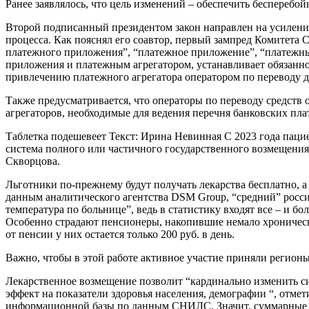
Ранее заявлялось, что цель изменений – обеспечить беспереб
Второй подписанный президентом закон направлен на усиление
процесса. Как пояснял его соавтор, первый зампред Комитет
платежного приложения”, “платежное приложение”, “платежный
приложения и платежным агрегатором, устанавливает обязанно
привлечению платежного агрегатора оператором по переводу 
Также предусматривается, что операторы по переводу средств
агрегаторов, необходимые для ведения перечня банковских пла
Таблетка подешевеет Текст: Ирина Невинная С 2023 года паци
система полного или частичного государственного возмещения
Скворцова.
Льготники по-прежнему будут получать лекарства бесплатно, а
данным аналитического агентства DSM Group, “средний” россияни
температура по больнице”, ведь в статистику входят все – и бо
Особенно страдают пенсионеры, накопившие немало хронически
от пенсии у них остается только 200 руб. в день.
Важно, чтобы в этой работе активное участие приняли регион
Лекарственное возмещение позволит “кардинально изменить си
эффект на показатели здоровья населения, демографии “, отме
информационной базы по данным СНИЛС. Значит, суммарные ра