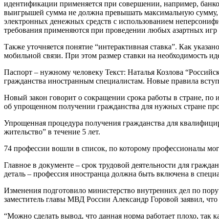
идентификации применяется при совершении, например, банков
выигрышей сумма не должна превышать максимальную сумму, у
электронных денежных средств с использованием неперсонифиц
требования применяются при проведении любых азартных игр в
Также уточняется понятие “интерактивная ставка”. Как указано
мобильной связи. При этом размер ставки на необходимость ид
Паспорт – нужному человеку Текст: Наталья Козлова “Российс
гражданства иностранным специалистам. Новые правила вступя
Новый закон говорит о сокращении срока работы в стране, по
об упрощенном получении гражданства для нужных стране проф
Упрощенная процедура получения гражданства для квалифицир
жительство” в течение 5 лет.
74 профессии вошли в список, по которому профессионалы мог
Главное в документе – срок трудовой деятельности для граждан
деталь – профессия иностранца должна быть включена в спец
Изменения подготовило министерство внутренних дел по поруче
заместитель главы МВД России Александр Горовой заявил, что
“Можно сделать вывод, что данная норма работает плохо, так