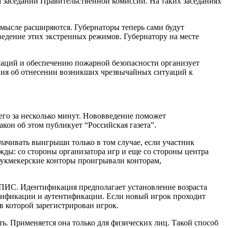
 заседании Правительственной комиссии. На таких заседаниях
смысле расширяются. Губернаторы теперь сами будут
едение этих экстренных режимов. Губернатору на месте
аций и обеспечению пожарной безопасности организует
ния об отнесении возникших чрезвычайных ситуаций к
его за несколько минут. Нововведение поможет
кон об этом публикует “Российская газета”.
чивать выигрыши только в том случае, если участник
ды: со стороны организатора игр и еще со стороны центра
 букмекерские конторы проигрывали конторам,
УПИС. Идентификация предполагает установление возраста
нтификации и аутентификации. Если новый игрок проходит
 которой зарегистрирован игрок.
ь. Применяется она только для физических лиц. Такой способ