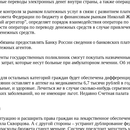
ойные переводы электронных денег внутри страны, а также опер
 контроля за рынком платежных услуг в связи с развитием пла
а Совета Федерации по бюджету и финансовым рынкам Николай Ж
 агрегатор”, определяет порядок взаимодействия оператора по
сти оператора по переводу денежных средств в случае привлече
денежных средств.
 обязаны предоставлять Банку России сведения о банковских п
тежных агентов.
енты государственных поликлиник смогут покупать назначенные 
 затрат, которые несут больные при амбулаторном лечении. Об
 для остальных категорий граждан будет обеспечена дифференци
н оставляет в аптеке на медикаменты 6,7 тысячи рублей в год, р
льные, и здоровые. Лечиться же в случае сколько-нибудь серьезно
х заболеваний, но не имеющие льгот. Недавно Счетная палата п
ы
туацию и расширить права граждан на лекарственное обеспечен
тила Скворцова. А с другой стороны – устранит дублирование фе
сходы бюджета станут меньше. Систему предстоит запустить уж