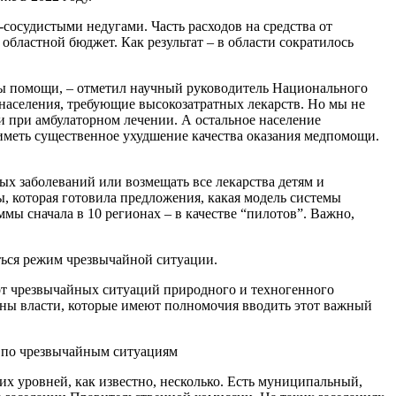
сосудистыми недугами. Часть расходов на средства от
бластной бюджет. Как результат – в области сократилось
ы помощи, – отметил научный руководитель Национального
аселения, требующие высокозатратных лекарств. Но мы не
и при амбулаторном лечении. А остальное население
ем иметь существенное ухудшение качества оказания медпомощи.
ых заболеваний или возмещать все лекарства детям и
, которая готовила предложения, какая модель системы
ы сначала в 10 регионах – в качестве “пилотов”. Важно,
ться режим чрезвычайной ситуации.
от чрезвычайных ситуаций природного и техногенного
ганы власти, которые имеют полномочия вводить этот важный
и по чрезвычайным ситуациям
х уровней, как известно, несколько. Есть муниципальный,