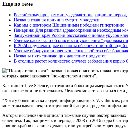
Еще по теме
Российскому программисту сделают операцию по переса
Названа главная причина смерти молодежи
Как мы с доктором Шишониным победили гипертонию
Панарина: Для развития здравоохранения необходимы к
Заслуженный врач России рассказала о пользе укусов кл
Ученые рассказали об опасности увлечения “здоровым п
К 2024 году некоторые регионы обеспечат чистой водой 
Ученые обнаружили очень опасные свойства обезболива
Названы пять снижающих давление продуктов
В столице растет количество случаев заболевания корью
которых даже называют “пожирателями плоти”.
Как пишет Live Science, сотрудники больницы американского У
где раньше они не встречались. Человек может заразиться ими
"Хотя у большинства людей, инфицированных V. vulnificus, ра
может вызывать некротизирующий фасциит, редкую инфекцию б
Авторы исследования описали тяжелые случаи бактериальных 
явлением. Так, например, в период с 2008 по 2016 годы был за
ловили крабов в заливе Делавэр, или употребляли морепродукт