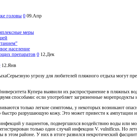
дке головы
0
09.Апр
омплексные меры
ещей
итанием”
свое население
ющих препаратов
0
12.Дек
0
12.Янв
Серьезную угрозу для любителей пляжного отдыха могут предс
ниверситета Купера выявили их распространение в пляжных вода
 двумя способами: если употребляет загрязненные морепродукты 
звиваются только легкие симптомы, у некоторых возникают опасн
ыстро разрушающую кожу. Это может привести к ампутации или 
инфекций у пациентов, подвергшихся воздействию воды или мор
регистрирован только один случай инфекции V. vulnificus. Но ле
ы в этом районе. У них в итоге развился некротический фасциит