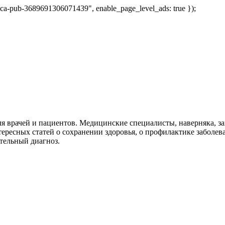
 "ca-pub-3689691306071439", enable_page_level_ads: true });
я врачей и пациентов. Медицинские специалисты, наверняка, 
тересных статей о сохранении здоровья, о профилактике заболев
тельный диагноз.