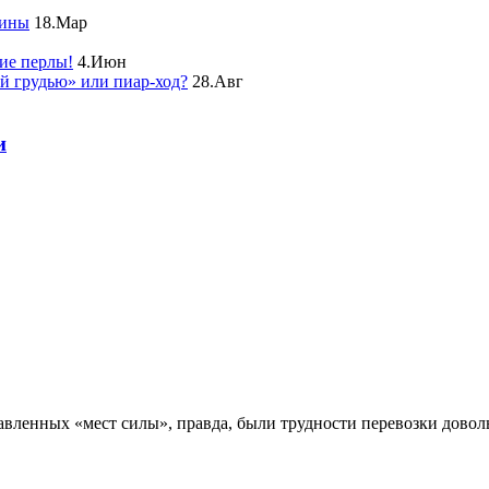
чины
18.Мар
ие перлы!
4.Июн
ой грудью» или пиар-ход?
28.Авг
и
авленных «мест силы», правда, были трудности перевозки довол