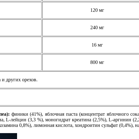
120 мг
240 мг
16 мг
800 мг
 и других орехов.
пеа):
финики (41%), яблочная паста (концентрат яблочного сок
а, L-лейцин (3,3 %), моногидрат креатина (2,5%), L-аргинин (2,
юкозамина 0,8%), лимонная кислота, хондроитин сульфат (0,4%), 