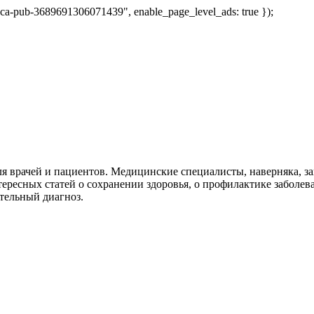
 "ca-pub-3689691306071439", enable_page_level_ads: true });
я врачей и пациентов. Медицинские специалисты, наверняка, 
тересных статей о сохранении здоровья, о профилактике заболев
тельный диагноз.