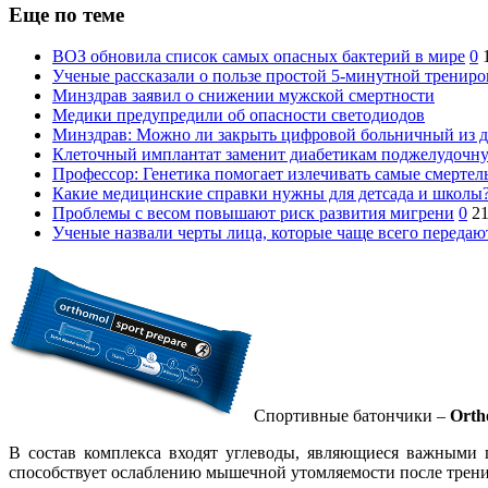
Еще по теме
ВОЗ обновила список самых опасных бактерий в мире
0
Ученые рассказали о пользе простой 5-минутной тренир
Минздрав заявил о снижении мужской смертности
Медики предупредили об опасности светодиодов
Минздрав: Можно ли закрыть цифровой больничный из 
Клеточный имплантат заменит диабетикам поджелудочн
Профессор: Генетика помогает излечивать самые смертел
Какие медицинские справки нужны для детсада и школы
Проблемы с весом повышают риск развития мигрени
0
2
Ученые назвали черты лица, которые чаще всего передаю
Спортивные батончики –
Orth
В состав комплекса входят углеводы, являющиеся важными 
способствует ослаблению мышечной утомляемости после трени