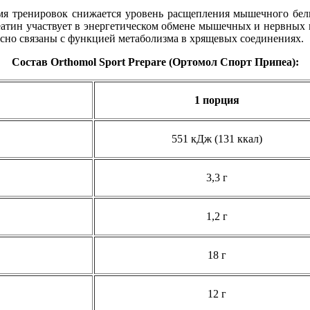
я тренировок снижается уровень расщепления мышечного белк
тин участвует в энергетическом обмене мышечных и нервных к
сно связаны с функцией метаболизма в хрящевых соединениях.
Состав Orthomol Sport Prepare (Ортомол Спорт Припеа):
1 порция
551 кДж (131 ккал)
3,3 г
1,2 г
18 г
12 г