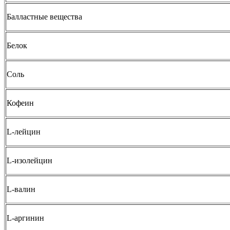
Балластные вещества
Белок
Соль
Кофеин
L-лейцин
L-изолейцин
L-валин
L-аргинин