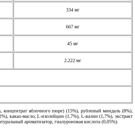
334 мг
667 мг
45 мг
2.222 мг
а, концентрат яблочного пюре) (15%), рубленый миндаль (8%),
2%), какао-масло, L-изолейцин (1,7%), L-валин (1,7%), экстракт
натуральный ароматизатор, гиалуроновая кислота (0,05%).