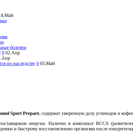
18.Май
овки
дома
ую
ьные болезни
?
0
02.Апр
1.Апр
тся по наследству
0
05.Май
omol Sport Prepare
, содержат умеренную дозу углеводов и коф
поставщиком энергии. Наличие в комплексе ВССА (разветвлен
ровки и быстрому восстановлению организма после изнуритель