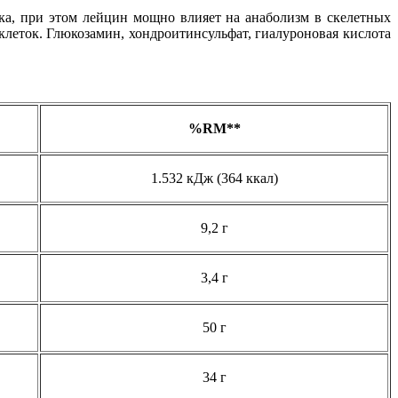
а, при этом лейцин мощно влияет на анаболизм в скелетных
леток. Глюкозамин, хондроитинсульфат, гиалуроновая кислота
%RM**
1.532 кДж (364 ккал)
9,2 г
3,4 г
50 г
34 г