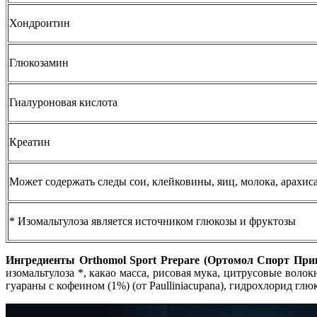
Хондроитин
Глюкозамин
Гиалуроновая кислота
Креатин
Может содержать следы сои, клейковины, яиц, молока, арахиса
* Изомальтулоза является источником глюкозы и фруктозы
Ингредиенты Orthomol Sport Prepare (Ортомол Спорт При
изомальтулоза *, какао масса, рисовая мука, цитрусовые волокн
гуараны с кофеином (1%) (от Paulliniacupana), гидрохлорид гл