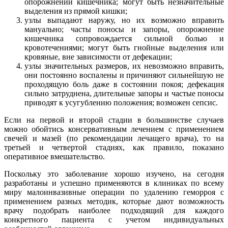
опорожнении кишечника; могут быть незначительные
выделения из прямой кишки;
узлы выпадают наружу, но их возможно вправить
мануально; часты поносы и запоры, опорожнение
кишечника сопровождается сильной болью и
кровотечениями; могут быть гнойные выделения или
кровяные, вне зависимости от дефекации;
узлы значительных размеров, их невозможно вправить,
они постоянно воспалены и причиняют сильнейшую не
проходящую боль даже в состоянии покоя; дефекация
сильно затруднена, длительные запоры и частые поносы
приводят к усугублению положения; возможен сепсис.
Если на первой и второй стадии в большинстве случаев
можно обойтись консервативным лечением с применением
свечей и мазей (по рекомендации лечащего врача), то на
третьей и четвертой стадиях, как правило, показано
оперативное вмешательство.
Поскольку это заболевание хорошо изучено, на сегодня
разработаны и успешно применяются в клиниках по всему
миру малоинвазивные операции по удалению геморроя с
применением разных методик, которые дают возможность
врачу подобрать наиболее подходящий для каждого
конкретного пациента с учетом индивидуальных