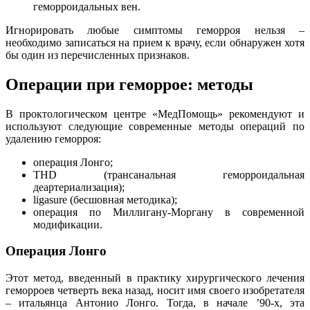
геморроидальных вен.
Игнорировать любые симптомы геморроя нельзя –
необходимо записаться на прием к врачу, если обнаружен хотя
бы один из перечисленных признаков.
Операции при геморрое: методы
В проктологическом центре «МедПомощь» рекомендуют и
используют следующие современные методы операций по
удалению геморроя:
операция Лонго;
THD (трансанальная геморроидальная
деартериализация);
ligasure (бесшовная методика);
операция по Миллигану-Моргану в современной
модификации.
Операция Лонго
Этот метод, введенный в практику хирургического лечения
геморроев четверть века назад, носит имя своего изобретателя
– итальянца Антонио Лонго. Тогда, в начале ’90-х, эта