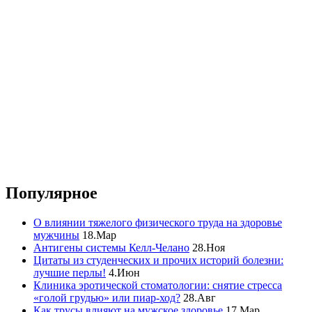
Популярное
О влиянии тяжелого физического труда на здоровье
мужчины
18.Мар
Антигены системы Келл-Челано
28.Ноя
Цитаты из студенческих и прочих историй болезни:
лучшие перлы!
4.Июн
Клиника эротической стоматологии: снятие стресса
«голой грудью» или пиар-ход?
28.Авг
Как трусы влияют на мужское здоровье
17.Мар