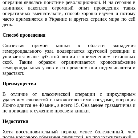
операция являлась поистине революционной. И на сегодня в
клиниках накоплен огромный опыт проведения таких
оперативных вмешательств, способ хорошо изучен и потому
часто применяется в Украине и других странах мира по сей
день.
Способ проведения
Слизистая прямой кишки в области выпадения
геморроидального узла подвергается круговой резекции и
ушивается выше зубчатой линии с применением титановых
скоб. Таким образом ограничивается кровоснабжение
геморроидальных узлов и со временем они подтягиваются и
зарастают.
Преимущества
В отличие от классической операции с циркулярным
удалением слизистой с патологическими сосудами, операция
Лонго длится не 40 мин., а всего 15. Она менее травматична и
не приводит к сужению просвета кишки.
Недостатки
Хотя восстановительный период менее болезненный, чем
после кругового обрезания слизистой, но продолжительный –