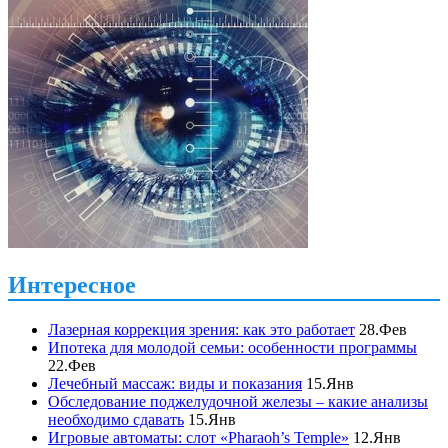
Интересное
Лазерная коррекция зрения: как это работает
28.Фев
Ипотека для молодой семьи: особенности программы
22.Фев
Лечебный массаж: виды и показания
15.Янв
Обследование поджелудочной железы – какие анализы
необходимо сдавать
15.Янв
Игровые автоматы: слот «Pharaoh’s Temple»
12.Янв